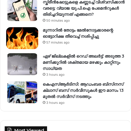
സ്ക്രീൻഷോട്ടുകളെ കണ്ണടച്ച് വിശ്വസിക്കാൻ
വരട്ടെ: വ്യാജ യു.പി.ഐ പേമെന്‍റുകൾ
തിരിച്ചറിയുന്നത് എങ്ങനെ?
50 minutes ago
മൂന്നാറിൽ തോട്ടം മേൽനോട്ടക്കാരന്റെ
ഓട്ടോറിക്ഷ തീവെച്ച് നശിപ്പിച്ചു
57 minutes ago
ഏഴ് ജില്ലകളില്‍ റെഡ് അലര്‍ട്ട്: അടുത്ത 3
മണിക്കൂറിൽ ശക്തമായ മഴക്കും കാറ്റിനും
സാധ്യത
3 hours ago
കെഎസ്ആർടിസി: ആഡംബര ബിസിനസ്
ക്ലാസ് ബസ് സർവീസുകൾ ഈ മാസം 13
മുതൽ സർവീസ് നടത്തും
3 hours ago
Most Viewed