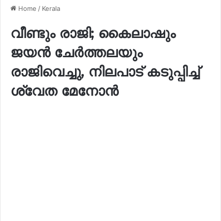
Home
/
Kerala
വീണ്ടും രാജി; കൈലാഷും
ജയൻ ചേർത്തലയും
രാജിവെച്ചു, നിലപാട് കടുപ്പിച്ച്
ശ്വേത മേനോൻ