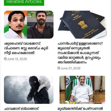
Related Articles
ഷുഹൈബ് വധക്കേസ്;
പാസ്പോർട്ട് ഉള്ളവരാണോ?
വിചാരണ സ്റ്റേ ഒരാഴ്ച കൂടി
‍ജൂലായ് ഒന്നുമുതൽ
നീട്ടി ഹൈക്കോടതി
സംഭവിക്കാൻ പോകുന്നത്
വലിയ മാറ്റങ്ങൾ, ഉറപ്പായും
June 15, 2026
അറിഞ്ഞിരിക്കണം
June 27, 2026
ചാവക്കാട് ബ്ലാങ്ങാട്
മുഖ്യമന്ത്രിക്ക് പേഴ്‌സണൽ