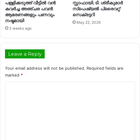
പള്ളിക്കടുത്ത് വീട്ടിൽ വൻ
സ്റ്റാഫായി; ടി. ശ്രീകുമാർ
കവർച്ച അഞ്ചര പവൻ
സ്‌പെഷ്യൽ പ്രൈവറ്റ്
ആഭരണങ്ങളും പണവും
സെക്രട്ടറി
നഷ്ടമായി
May 22, 2026
3 weeks ago
Leave a Reply
Your email address will not be published.
Required fields are
marked
*
C
o
m
m
e
n