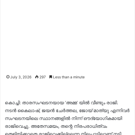
July 3, 2026
297
Less than a minute
കൊച്ചി: താരസംഘടനയായ ‘അമ്മ’ യിൽ വീണ്ടും രാജി.
നടൻ കൈലാഷ്, ജയൻ ചേർത്തല, ജോയ് മാത്യു എന്നിവർ
സംഘടനയിലെ സ്ഥാനങ്ങളിൽ നിന്ന് ഔദ്യോഗികമായി
രാജിവെച്ചു. അതേസമയം, തന്റെ നിരപരാധിത്വം
തെളിയിക്കാതെ രാജിവെക്കില്ലെന്ന നിലപാടിലാണ് നടി