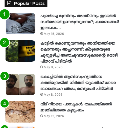
Popular Posts
പുലർച്ചെ മൂന്നിനും അഞ്ചിനും ഇടയിൽ
സ്ഥിരമായി ഉണരുന്നുണ്ടോ?; കാരണങ്ങള്‍
ഇതാകാം…
May 15, 2026
കാട്ടിൽ കൊണ്ടുവന്നതും അനിയത്തിയെ
കൊന്നതും അച്ഛനാണ്’; ക്രൂരതയുടെ
ചുരുളഴിച്ച് അഞ്ചുവയസുകാരന്റെ മൊഴി,
പിതാവ് പിടിയിൽ
May 8, 2026
കൊച്ചിയിൽ ആൺസുഹൃത്തിനെ
കത്തിമുനയിൽ നിർത്തി യുവതിക്ക് നേരെ
ബലാത്സംഗ​ ശ്രമം; രണ്ടുപേർ പിടിയിൽ
May 8, 2026
വീട് നിറയെ പാമ്പുകൾ, തലചായ്ക്കാൻ
ഇടമില്ലാതെ കുടുംബം
May 12, 2026