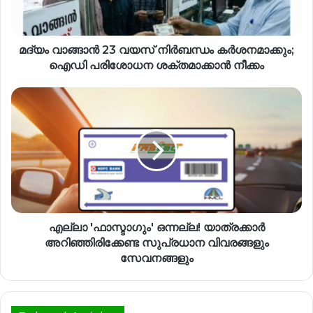
മദ്യം വാങ്ങാൻ 23 വയസ് നിർബന്ധം കർശനമാക്കും;
ഐഡി പരിശോധന ശക്തമാക്കാൻ നീക്കം
എല്ലാ 'ഫാസ്ടാഗും' ഒന്നല്ല! യാത്രക്കാർ
അറിഞ്ഞിരിക്കേണ്ട സുപ്രധാന വിവരങ്ങളും
സേവനങ്ങളും