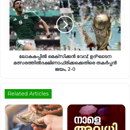
ലോകകപ്പിൽ മെക്‌സിക്കൻ വേവ്; ഉദ്ഘാടന
മത്സരത്തിൽദക്ഷിണാഫ്രിക്കക്കെതിരെ തകർപ്പൻ
ജയം, 2-0
Related Articles