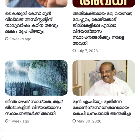
കൈക്കൂലി കേസ്: മുൻ
അതിശക്തമായ മഴ; വയനാട്,
വില്ലേജ് അസിസ്റ്റന്റിന്
മലപ്പുറം, കോഴിക്കോട്
നാലുവർഷം കഠിന തടവും
ജില്ലകളിലെ എല്ലാ
ലക്ഷം രൂപ പിഴയും
വിദ്യാഭ്യാസ
സ്ഥാപനങ്ങൾക്കും നാളെ
2 weeks ago
അവധി
July 7, 2026
തീവ്ര മഴക്ക് സാധ്യത; ആറ്
മുൻ എംപിയും മുതിർന്ന
ജില്ലകളിൽ വിദ്യാഭ്യാസ
കോൺഗ്രസ് നേതാവുമായ
സ്ഥാപനങ്ങൾക്ക് അവധി
കെ.പി ധനപാലൻ അന്തരിച്ചു
1 week ago
May 30, 2026