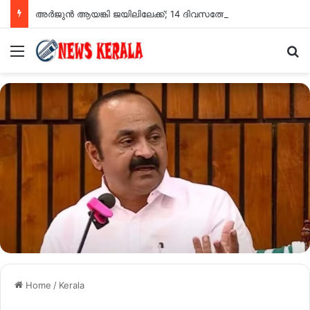
അർജുൻ ആയങ്കി ജയിലിലേക്ക്; 14 ദിവസത്തേക്ക് റിമാൻഡ് ചെയ്തു
Menu
Se
Home
/
Kerala