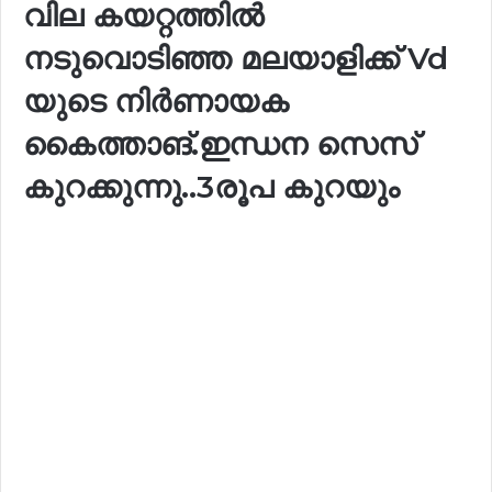
വില കയറ്റത്തിൽ
നടുവൊടിഞ്ഞ മലയാളിക്ക് Vd
യുടെ നിർണായക
കൈത്താങ്.ഇന്ധന സെസ്
കുറക്കുന്നു..3രൂപ കുറയും