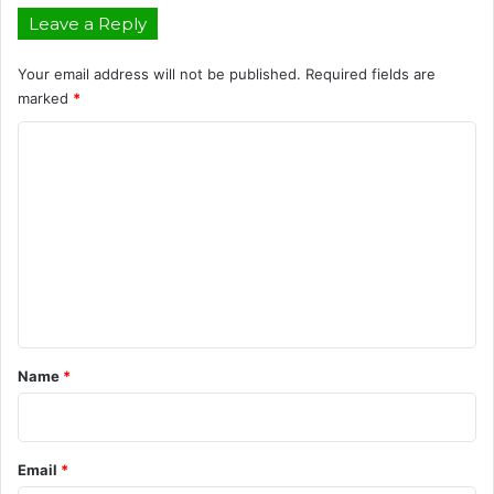
Leave a Reply
Your email address will not be published.
Required fields are
marked
*
C
o
m
m
e
n
t
*
Name
*
Email
*