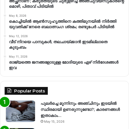
അച്ഛനാണ്’; ക്രൂരതയുടെ ചുരുളഴിച്ച് അഞ്ചുവയസുകാരന്റെ
മൊഴി, പിതാവ് പിടിയിൽ
May 8, 2026
കൊച്ചിയിൽ ആൺസുഹൃത്തിനെ കത്തിമുനയിൽ നിർത്തി
യുവതിക്ക് നേരെ ബലാത്സംഗ​ ശ്രമം; രണ്ടുപേർ പിടിയിൽ
May 12, 2026
വീട് നിറയെ പാമ്പുകൾ, തലചായ്ക്കാൻ ഇടമില്ലാതെ
കുടുംബം
May 11, 2026
രാജ്യത്തെ ജനങ്ങളോടുള്ള മോദിയുടെ ഏഴ് നിര്‍ദേശങ്ങള്‍
ഇവ
Popular Posts
പുലർച്ചെ മൂന്നിനും അഞ്ചിനും ഇടയിൽ
സ്ഥിരമായി ഉണരുന്നുണ്ടോ?; കാരണങ്ങള്‍
ഇതാകാം…
May 15, 2026