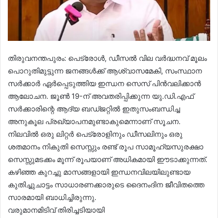
​തിരുവനന്തപുരം: പെട്രോൾ, ഡീസൽ വില വർദ്ധനവ് മൂലം
പൊറുതിമുട്ടുന്ന ജനങ്ങൾക്ക് ആശ്വാസമേകി, സംസ്ഥാന
സർക്കാർ ഏർപ്പെടുത്തിയ ഇന്ധന സെസ് പിൻവലിക്കാൻ
ആലോചന. ജൂൺ 19-ന് അവതരിപ്പിക്കുന്ന യു.ഡി.എഫ്
സർക്കാരിന്റെ ആദ്യ ബഡ്ജറ്റിൽ ഇതുസംബന്ധിച്ച
അനുകൂല പ്രഖ്യാപനമുണ്ടാകുമെന്നാണ് സൂചന.
​നിലവിൽ ഒരു ലിറ്റർ പെട്രോളിനും ഡീസലിനും ഒരു
ശതമാനം നികുതി സെസ്സും രണ്ട് രൂപ സാമൂഹ്യസുരക്ഷാ
സെസ്സുമടക്കം മൂന്ന് രൂപയാണ് അധികമായി ഈടാക്കുന്നത്.
കഴിഞ്ഞ കുറച്ചു മാസങ്ങളായി ഇന്ധനവിലയിലുണ്ടായ
കുതിച്ചുചാട്ടം സാധാരണക്കാരുടെ ദൈനംദിന ജീവിതത്തെ
സാരമായി ബാധിച്ചിരുന്നു.
​വരുമാനമിടിവ് തിരിച്ചടിയായി