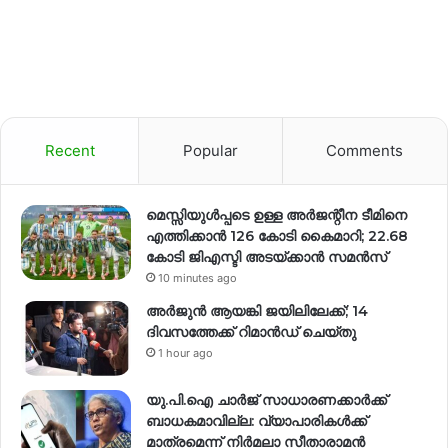
Recent
Popular
Comments
മെസ്സിയുൾപ്പടെ ഉള്ള അർജന്റീന ടീമിനെ
എത്തിക്കാൻ 126 കോടി കൈമാറി; 22.68
കോടി ജിഎസ്ടി അടയ്ക്കാൻ സമൻസ്
10 minutes ago
അർജുൻ ആയങ്കി ജയിലിലേക്ക്; 14
ദിവസത്തേക്ക് റിമാൻഡ് ചെയ്തു
1 hour ago
യു.പി.ഐ ചാർജ് സാധാരണക്കാർക്ക്
ബാധകമാവില്ല: വ്യാപാരികൾക്ക്
മാത്രമെന്ന് നിർമലാ സീതാരാമൻ