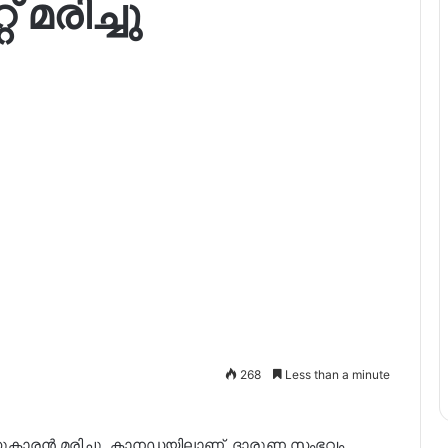
മരിച്ചു
268
Less than a minute
വയസുകാരൻ മരിച്ചു. കാനഡയിലാണ് ദാരുണ സംഭവം