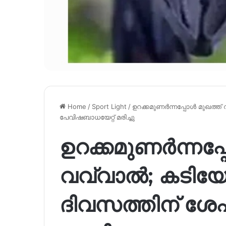
Home
/
Sport Light
/
ഉറക്കമുണർന്നപ്പോൾ മുഖത്ത് 
പേവിഷബാധയേറ്റ് മരിച്ചു
ഉറക്കമുണർന്നപ്
വവ്വാൽ; കടിയേറ്
ദിവസത്തിന് ശേ