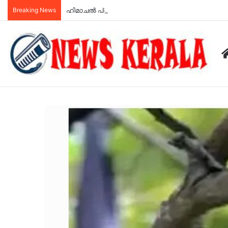
Breaking News
ഹിമാചല്‍ പ്രദേശില്‍ സ്വകാര്യ ബസ് മറിഞ്ഞ് എട്ട് പേ