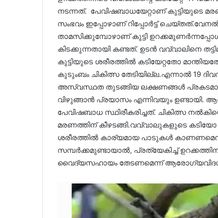
നടന്നത്. പേവിഷബാധയേറ്റാണ് കുട്ടിയുടെ മരണം എ
സംഭവം ഇപ്പോഴാണ് റിപ്പോർട്ട് ചെയ്തത്.വേന
താമസിക്കുമ്പോഴാണ് കുട്ടി ഉറക്കമുണർന്നപ്പോൾ
കിടക്കുന്നതായി കണ്ടത്. ഉടൻ വവ്വാലിനെ തട്ടി
കുട്ടിയുടെ ശരീരത്തിൽ കടിയേറ്റതോ മാന്
കുടുംബം ചികിത്സ തേടിയില്ല.എന്നാൽ 19 ദിവസങ്ങൾ
അസ്വസ്ഥത തുടങ്ങിയ ലക്ഷണങ്ങൾ പ്രകടമായി. ത
വിഴുങ്ങാൻ പ്രയാസം എന്നിവയും ഉണ്ടായി
പേവിഷബാധ സ്ഥിരീകരിച്ചത്. ചികിത്സ നൽകി
മരണത്തിന് കീഴടങ്ങി.വവ്വാലുകളുടെ കടിയ
ശരീരത്തിൽ കാര്യമായ പാടുകൾ കാണണമെന്നി
സമ്പർക്കമുണ്ടായാൽ, പ്രത്യേകിച്ച് ഉറക്കത്തി
വൈദ്യസഹായം തേടണമെന്ന് ആരോഗ്യവിദഗ്ധർ