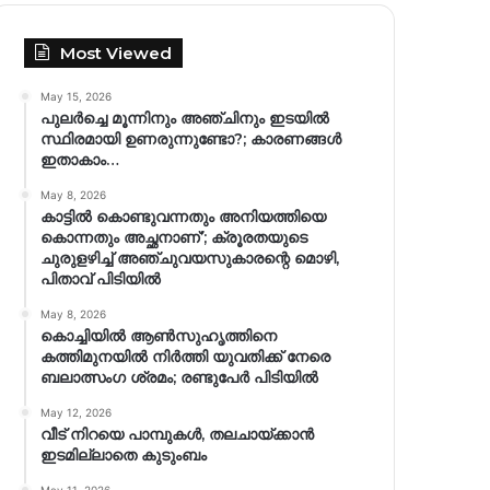
Most Viewed
May 15, 2026
പുലർച്ചെ മൂന്നിനും അഞ്ചിനും ഇടയിൽ
സ്ഥിരമായി ഉണരുന്നുണ്ടോ?; കാരണങ്ങള്‍
ഇതാകാം…
May 8, 2026
കാട്ടിൽ കൊണ്ടുവന്നതും അനിയത്തിയെ
കൊന്നതും അച്ഛനാണ്’; ക്രൂരതയുടെ
ചുരുളഴിച്ച് അഞ്ചുവയസുകാരന്റെ മൊഴി,
പിതാവ് പിടിയിൽ
May 8, 2026
കൊച്ചിയിൽ ആൺസുഹൃത്തിനെ
കത്തിമുനയിൽ നിർത്തി യുവതിക്ക് നേരെ
ബലാത്സംഗ​ ശ്രമം; രണ്ടുപേർ പിടിയിൽ
May 12, 2026
വീട് നിറയെ പാമ്പുകൾ, തലചായ്ക്കാൻ
ഇടമില്ലാതെ കുടുംബം
May 11, 2026