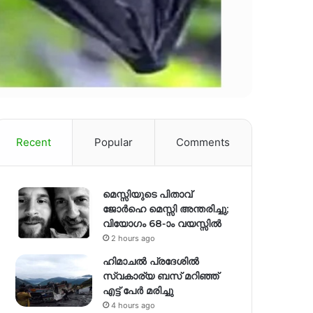
Recent
Popular
Comments
മെസ്സിയുടെ പിതാവ്
ജോർഹെ മെസ്സി അന്തരിച്ചു;
വിയോഗം 68-ാം വയസ്സിൽ
2 hours ago
ഹിമാചല്‍ പ്രദേശില്‍
സ്വകാര്യ ബസ് മറിഞ്ഞ്
എട്ട് പേര്‍ മരിച്ചു
4 hours ago