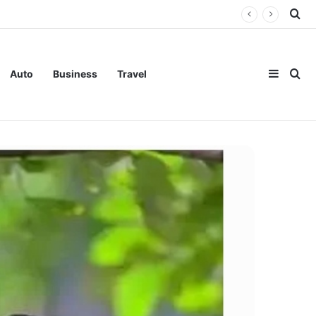
Se
Sideba
Se
Auto
Business
Travel