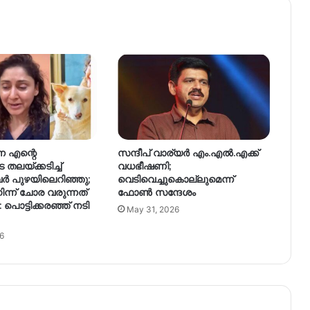
്ന എന്റെ
സന്ദീപ് വാര്യർ എം.എൽ.എക്ക്
തലയ്ക്കടിച്ച്
വധഭീഷണി;
വർ പുഴയിലെറിഞ്ഞു;
വെടിവെച്ചുകൊല്ലുമെന്ന്
്ന് ചോര വരുന്നത്
ഫോൺ സന്ദേശം
 പൊട്ടിക്കരഞ്ഞ് നടി
May 31, 2026
6