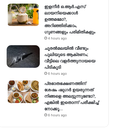
ഇളനീർ ഒ.ആർ.എസ്
ലായനിയെക്കാൾ
ഉത്തമമോ?,
അറിഞ്ഞിരിക്കാം,
ഗുണങ്ങളും പരിമിതികളും
4 hours ago
ചൂരൽമലയിൽ വീണ്ടും
പുലിയുടെ ആക്രണം;
വീട്ടിലെ വളർത്തുനായയെ
പിടികൂടി
6 hours ago
പ്രഭാതഭക്ഷണത്തിന്
ശേഷം ഷുഗർ ഉയരുന്നത്
നിങ്ങളെ അലട്ടുന്നുണ്ടോ?,
എങ്കിൽ ഇതൊന്ന് പരീക്ഷിച്ച്
നോക്കൂ…
6 hours ago