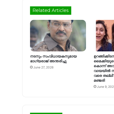
Related Articles
നടനും സംവിധായകനുമായ
ഉറങ്ങിക്കിടന
ഭാഗ്യരാജ് അന്തരിച്ചു
മൈക്കിയുടെ 
കൊന്ന് അ
June 27, 2026
വായയിൽ നിന
വരെ തല്ലി’:
മഞ്ജരി
June 9, 202