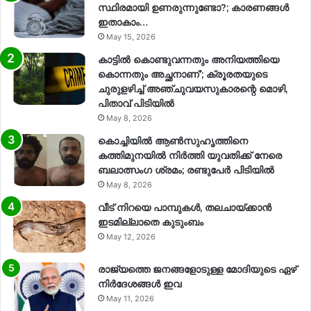
സ്ഥിരമായി ഉണരുന്നുണ്ടോ?; കാരണങ്ങള്‍
ഇതാകാം…
May 15, 2026
കാട്ടിൽ കൊണ്ടുവന്നതും അനിയത്തിയെ
കൊന്നതും അച്ഛനാണ്’; ക്രൂരതയുടെ
ചുരുളഴിച്ച് അഞ്ചുവയസുകാരന്റെ മൊഴി,
പിതാവ് പിടിയിൽ
May 8, 2026
കൊച്ചിയിൽ ആൺസുഹൃത്തിനെ
കത്തിമുനയിൽ നിർത്തി യുവതിക്ക് നേരെ
ബലാത്സംഗ​ ശ്രമം; രണ്ടുപേർ പിടിയിൽ
May 8, 2026
വീട് നിറയെ പാമ്പുകൾ, തലചായ്ക്കാൻ
ഇടമില്ലാതെ കുടുംബം
May 12, 2026
രാജ്യത്തെ ജനങ്ങളോടുള്ള മോദിയുടെ ഏഴ്
നിര്‍ദേശങ്ങള്‍ ഇവ
May 11, 2026