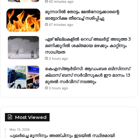
40 minutes ago
മൂന്നാറിൽ തോട്ടം മേൽനോട്ടക്കാരന്റെ
ഓട്ടോറിക്ഷ തീവെച്ച് നശിപ്പിച്ചു
47 minutes ago
ഏഴ് ജില്ലകളില്‍ റെഡ് അലര്‍ട്ട്: അടുത്ത 3
മണിക്കൂറിൽ ശക്തമായ മഴക്കും കാറ്റിനും
സാധ്യത
3 hours ago
കെഎസ്ആർടിസി: ആഡംബര ബിസിനസ്
ക്ലാസ് ബസ് സർവീസുകൾ ഈ മാസം 13
മുതൽ സർവീസ് നടത്തും
3 hours ago
Most Viewed
May 15, 2026
പുലർച്ചെ മൂന്നിനും അഞ്ചിനും ഇടയിൽ സ്ഥിരമായി