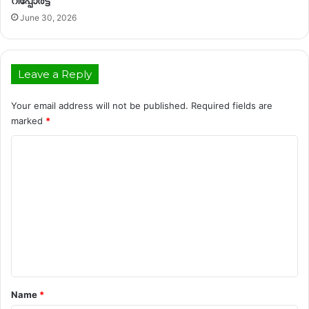
റിപ്പോർട്ട്
June 30, 2026
Leave a Reply
Your email address will not be published.
Required fields are
marked
*
C
o
m
m
e
n
t
*
Name
*