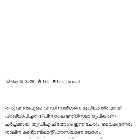
May 15, 2026
184
1 minute read
തിരുവനന്തപുരം: വി.ഡി സതീശനെ മുഖ്യമന്ത്രിയായി
പ്രഖ്യാപിച്ചതിന് പിന്നാലെ മന്ത്രിസഭാ രൂപീകരണ
ചർച്ചക്കായി യുഡിഎഫ് യോഗം ഇന്ന് ചേരും. വൈകുന്നേരം
നാലിന് കന്റോൺമെന്റ് ഹൗസിലാണ് യോഗം.