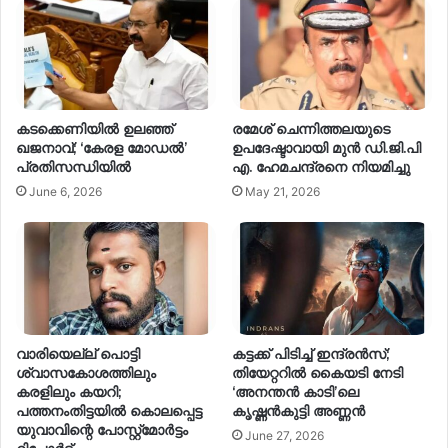
കടക്കെണിയിൽ ഉലഞ്ഞ്
രമേശ് ചെന്നിത്തലയുടെ
ഖജനാവ്; ‘കേരള മോഡൽ’
ഉപദേഷ്ടാവായി മുൻ ഡി.ജി.പി
പ്രതിസന്ധിയിൽ
എ. ഹേമചന്ദ്രനെ നിയമിച്ചു
June 6, 2026
May 21, 2026
വാരിയെല്ല് പൊട്ടി
കട്ടക്ക് പിടിച്ച് ഇന്ദ്രൻസ്;
ശ്വാസകോശത്തിലും
തിയേറ്ററിൽ കൈയടി നേടി
കരളിലും കയറി;
‘അനന്തൻ കാടി’ലെ
പത്തനംതിട്ടയിൽ കൊലപ്പെട്ട
കൃഷ്ണൻകുട്ടി അണ്ണൻ
യുവാവിന്റെ പോസ്റ്റ്മോർട്ടം
June 27, 2026