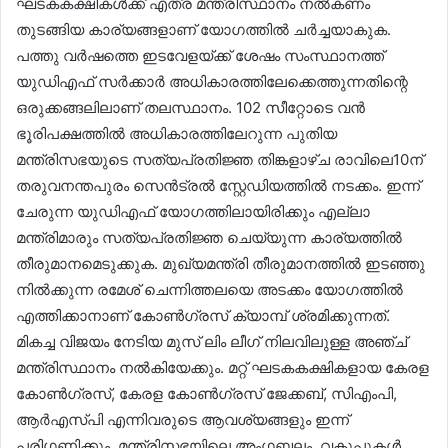
ഘടകകക്ഷികൾക്ക് എത്ര മന്ത്രിസ്ഥാനം നൽകണം
തുടങ്ങിയ കാര്യങ്ങളാണ് യോഗത്തിൽ ചർച്ചയാകുക.
പത്തു വർഷത്തെ ഇടവേളയ്ക്ക് ശേഷം സംസ്ഥാനത്ത്
യുഡിഎഫ് സർക്കാർ അധികാരത്തിലേക്കെത്തുന്നതിന്റെ
ഒരുക്കങ്ങലിലാണ് തലസ്ഥാനം. 102 സീറ്റോടെ വൻ
ഭൂരിപക്ഷത്തിൽ അധികാരത്തിലേറുന്ന പുതിയ
മന്ത്രിസഭയുടെ സത്യപ്രതിജ്ഞ തിങ്കളാഴ്ച രാവിലെ10ന്
തരുവനന്തപുരം സെൻട്രൽ സ്റ്റേഡിയത്തിൽ നടക്കം. ഇന്ന്
ചേരുന്ന യുഡിഎഫ് യോഗത്തിലായിരിക്കും എല്ലാ
മന്ത്രിമാരും സത്യപ്രതിജ്ഞ ചെയ്യുന്ന കാര്യത്തിൽ
തീരുമാനമെടുക്കുക. മുഖ്യമന്ത്രി തീരുമാനത്തിൽ ഇടഞ്ഞു
നിൽക്കുന്ന രമേശ് ചെന്നിത്തലയെ അടക്കം യോഗത്തിൽ
എത്തിക്കാനാണ് കോൺഗ്രസ് ക്യാമ്പ് ശ്രമിക്കുന്നത്.
മികച്ച വിജയം നേടിയ മുസ് ലിം ലീഗ് നിലവിലുള്ള അഞ്ച്
മന്ത്രിസ്ഥാനം നൽകിയേക്കും. മറ്റ് ഘടകകക്ഷികളായ കേരള
കോൺഗ്രസ്, കേരള കോൺഗ്രസ് ജേക്കബ്, സിഎംപി,
ആർഎസ്പി എന്നിവരുടെ ആവശ്യങ്ങളും ഇന്ന്
പരിഗണിക്കും. മന്ത്രിസഭയിലെ അംഗബലം, വകുപ്പുകൾ