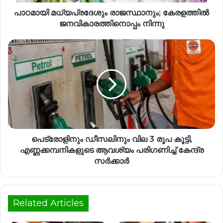
പാഠമായി മധ്യപ്രദേശും രാജസ്ഥാനും; കേരളത്തിൽ
ജനവികാരത്തിനൊപ്പം നിന്നു
പെട്രോളിനും ഡീസലിനും വില 3 രൂപ കൂട്ടി,
എണ്ണക്കമ്പനികളുടെ ആവശ്യം പരി​ഗണിച്ച് കേന്ദ്ര
സർക്കാർ
Related Articles