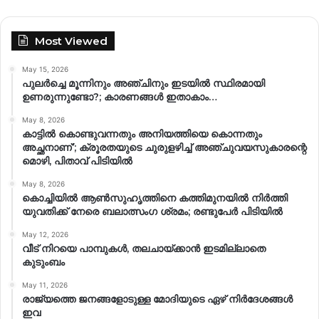
Most Viewed
May 15, 2026
പുലർച്ചെ മൂന്നിനും അഞ്ചിനും ഇടയിൽ സ്ഥിരമായി
ഉണരുന്നുണ്ടോ?; കാരണങ്ങള്‍ ഇതാകാം…
May 8, 2026
കാട്ടിൽ കൊണ്ടുവന്നതും അനിയത്തിയെ കൊന്നതും
അച്ഛനാണ്’; ക്രൂരതയുടെ ചുരുളഴിച്ച് അഞ്ചുവയസുകാരന്റെ
മൊഴി, പിതാവ് പിടിയിൽ
May 8, 2026
കൊച്ചിയിൽ ആൺസുഹൃത്തിനെ കത്തിമുനയിൽ നിർത്തി
യുവതിക്ക് നേരെ ബലാത്സംഗ​ ശ്രമം; രണ്ടുപേർ പിടിയിൽ
May 12, 2026
വീട് നിറയെ പാമ്പുകൾ, തലചായ്ക്കാൻ ഇടമില്ലാതെ
കുടുംബം
May 11, 2026
രാജ്യത്തെ ജനങ്ങളോടുള്ള മോദിയുടെ ഏഴ് നിര്‍ദേശങ്ങള്‍
ഇവ