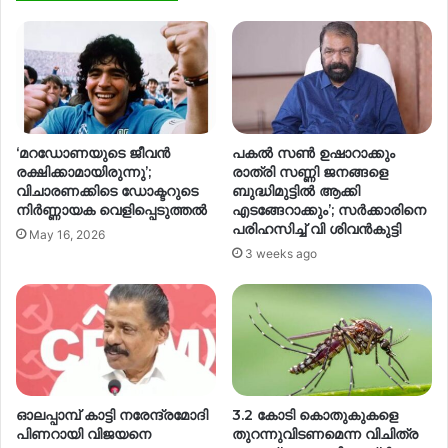
‘മറഡോണയുടെ ജീവൻ
പകല്‍ സണ്‍ ഉഷാറാക്കും
രക്ഷിക്കാമായിരുന്നു’;
രാത്രി സണ്ണി ജനങ്ങളെ
വിചാരണക്കിടെ ഡോക്ടറുടെ
ബുദ്ധിമുട്ടിൽ ആക്കി
നിർണ്ണായക വെളിപ്പെടുത്തൽ
എടങ്ങേറാക്കും’; സർക്കാരിനെ
പരിഹസിച്ച് വി ശിവൻകുട്ടി
May 16, 2026
3 weeks ago
ഓലപ്പാമ്പ് കാട്ടി നരേന്ദ്രമോദി
3.2 കോടി കൊതുകുകളെ
പിണറായി വിജയനെ
തുറന്നുവിടണമെന്ന വിചിത്ര