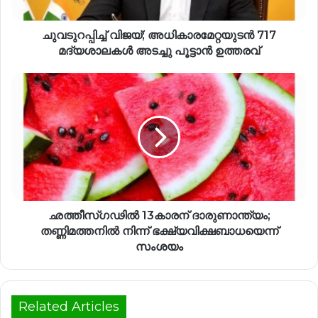
ചുവടുറപ്പിച്ച് വിജയ്; അധികാരമേറ്റയുടൻ 717
മദ്യശാലകൾ അടച്ചു പൂട്ടാൻ ഉത്തരവ്
ഛത്തീസ്ഗഢിൽ 13കാരന് ദാരുണാന്ത്യം;
തണ്ണിമത്തനിൽ നിന്ന് ഭക്ഷ്യവിക്ഷബാധയെന്ന്
സംശയം
Related Articles