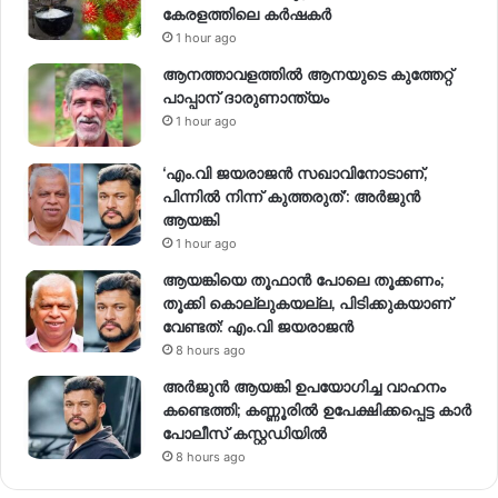
കേരളത്തിലെ കർഷകർ
1 hour ago
ആനത്താവളത്തിൽ ആനയുടെ കുത്തേറ്റ്
പാപ്പാന് ദാരുണാന്ത്യം
1 hour ago
‘എം.വി ജയരാജന്‍ സഖാവിനോടാണ്,
പിന്നില്‍ നിന്ന് കുത്തരുത്’: അര്‍ജുന്‍
ആയങ്കി
1 hour ago
ആയങ്കിയെ തൂഫാൻ പോലെ തൂക്കണം;
തൂക്കി കൊല്ലുകയല്ല, പിടിക്കുകയാണ്
വേണ്ടത്: എം.വി ജയരാജൻ
8 hours ago
അർജുൻ ആയങ്കി ഉപയോഗിച്ച വാഹനം
കണ്ടെത്തി; കണ്ണൂരിൽ ഉപേക്ഷിക്കപ്പെട്ട കാർ
പോലീസ് കസ്റ്റഡിയിൽ
8 hours ago