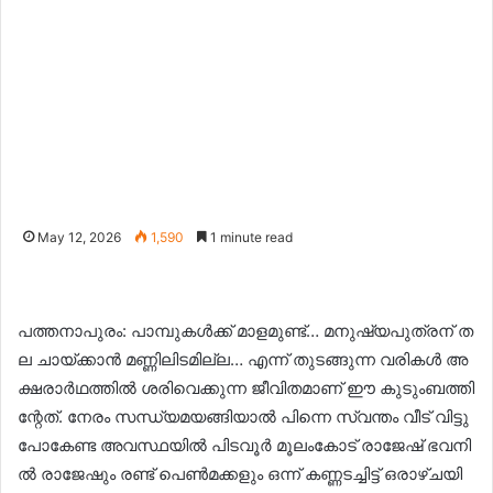
May 12, 2026
1,590
1 minute read
പ​ത്ത​നാ​പു​രം: പാ​മ്പു​ക​ൾ​ക്ക് മാ​ള​മു​ണ്ട്… മ​നു​ഷ്യ​പു​ത്ര​ന് ത​
ല ചാ​യ്ക്കാ​ൻ മ​ണ്ണി​ലി​ട​മി​ല്ല… എ​ന്ന് തു​ട​ങ്ങു​ന്ന വ​രി​ക​ൾ അ​
ക്ഷ​രാ​ർ​ഥ​ത്തി​ൽ ശ​രി​വെ​ക്കു​ന്ന ജീ​വി​ത​മാ​ണ് ഈ ​കു​ടും​ബ​ത്തി​
ന്റേ​ത്. നേ​രം സ​ന്ധ്യ​മ​യ​ങ്ങി​യാ​ൽ പി​ന്നെ സ്വ​ന്തം വീ​ട് വി​ട്ടു
പോ​കേ​ണ്ട അ​വ​സ്ഥ​യി​ൽ പി​ട​വൂ​ർ മൂ​ലം​കോ​ട് രാ​ജേ​ഷ് ഭ​വ​നി​
ൽ രാ​ജേ​ഷും ര​ണ്ട് പെ​ൺ​മ​ക്ക​ളും ഒ​ന്ന് ക​ണ്ണ​ട​ച്ചി​ട്ട് ഒ​രാ​ഴ്ച​യി​