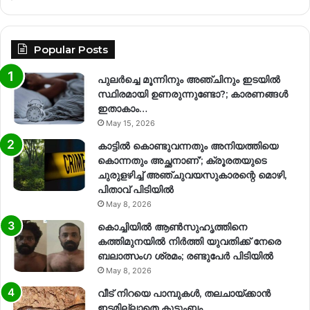
Popular Posts
പുലർച്ചെ മൂന്നിനും അഞ്ചിനും ഇടയിൽ
സ്ഥിരമായി ഉണരുന്നുണ്ടോ?; കാരണങ്ങള്‍
ഇതാകാം…
May 15, 2026
കാട്ടിൽ കൊണ്ടുവന്നതും അനിയത്തിയെ
കൊന്നതും അച്ഛനാണ്’; ക്രൂരതയുടെ
ചുരുളഴിച്ച് അഞ്ചുവയസുകാരന്റെ മൊഴി,
പിതാവ് പിടിയിൽ
May 8, 2026
കൊച്ചിയിൽ ആൺസുഹൃത്തിനെ
കത്തിമുനയിൽ നിർത്തി യുവതിക്ക് നേരെ
ബലാത്സംഗ​ ശ്രമം; രണ്ടുപേർ പിടിയിൽ
May 8, 2026
വീട് നിറയെ പാമ്പുകൾ, തലചായ്ക്കാൻ
ഇടമില്ലാതെ കുടുംബം