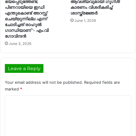
ഭയപ്പെടുത്തേണ്ട;
ആവശ്യവുമായി ഗൂഗ്ൾ!
പിണറായിയെ ഇഡി
കാരണം വിശദീകരിച്ച്
എന്തുകൊണ്ട് അറസ്റ്റ്
ശാസ്ത്രജ്ഞർ
ചെയ്യുന്നില്ല എന്ന്
June 1, 2026
ചോദിച്ചത് രാ​ഹുൽ ​
ഗാന്ധിയാണ് ‘- എം.വി ​
ഗോവിന്ദൻ
June 3, 2026
Leave a Reply
Your email address will not be published.
Required fields are
marked
*
C
o
m
m