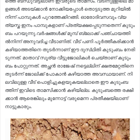
ത്തെ ബ​ന്ധു​വീ​ട്ടി​ലാ​ണ് ഇ​വ​രു​ടെ താ​മ​സം. വീ​ടി​നു​ള്ളി​ലെ മാ​
ള​ങ്ങ​ൾ അ​ട​യ്ക്കാ​ൻ നോ​ക്കി​യ​പ്പോ​ൾ തൊ​ട്ട​ടു​ത്ത മു​റി​യി​ൽ​
നി​ന്ന് പാ​മ്പു​ക​ൾ പു​റ​ത്തേ​ക്കി​റ​ങ്ങി. ഓ​രോ​ദി​വ​സ​വും വ്യ​
ത്യ​സ്ത ഇ​നം പാ​മ്പു​ക​ളാ​ണ് പ്ര​ത്യ​ക്ഷ​പ്പെ​ടു​ന്ന​തെ​ന്ന് കു​ടും​
ബം പ​റ​യു​ന്നു.വ​ർ​ഷ​ങ്ങ​ൾ​ക്ക് മു​മ്പ് ബ്ലോ​ക്ക്‌ പ​ഞ്ചാ​യ​ത്തി​
ൽ​നി​ന്ന് അ​നു​വ​ദി​ച്ച വീ​ടാ​ണി​ത്. വീ​ട് പ​ണി പൂ​ർ​ത്തീ​ക​രി​ക്കാ​ൻ
ക​ഴി​യാ​ത്ത​തി​നെ തു​ട​ർ​ന്നാ​ണ് ഈ ​ദു​സ്‌​ഥി​തി കു​ടും​ബം നേ​രി​
ടു​ന്ന​ത്. മാ​താ​വ് സൂ​ര്യ വീ​ട്ടു​ജോ​ലി​ക​ൾ ചെ​യ്താ​ണ് കു​ടും​
ബം പോ​റ്റു​ന്ന​ത്. അ​ച്ഛ​ൻ രാ​ജേ​ഷ് ന​ട്ടെ​ല്ലി​ന് ക്ഷ​ത​മേ​റ്റ​തി​നെ
തു​ട​ർ​ന്ന് ജോ​ലി​ക്ക് പോ​കാ​ൻ ക​ഴി​യാ​ത്ത അ​വ​സ്ഥ​യാ​ണ്. നി​
ല​വി​ലു​ള്ള വീ​ട് പൊ​ളി​ച്ചു​ക​ള​യു​ക​യ​ല്ലാ​തെ ഈ ​കു​ടും​ബ​
ത്തി​ന് ഇ​വി​ടെ താ​മ​സി​ക്കാ​ൻ ക​ഴി​യി​ല്ല. കു​ടും​ബ​ത്തെ ര​ക്ഷി​
ക്കാ​ൻ ആ​രെ​ങ്കി​ലും മു​ന്നോ​ട്ട് വ​രു​മെ​ന്ന പ്ര​തീ​ക്ഷ​യി​ലാ​ണ്
നാ​ട്ടു​കാ​രും.