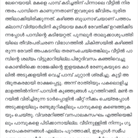
ലേ​റെ​യാ​യി. മ​ക​ളെ പാ​മ്പ് ക​ടി​ച്ച​തി​ന് പി​ന്നാ​ലെ വീ​ട്ടി​ൽ നി​ര​
ന്ത​രം പാ​മ്പി​നെ കാ​ണു​ന്ന​താ​ണ് ഇ​വ​രു​ടെ ജീ​വി​തം ദു​രി​ത​
ത്തി​ലാ​ക്കി​യി​രി​ക്കു​ന്ന​ത്. ക​ഴി​ഞ്ഞ ബു​ധ​നാ​ഴ്ച​യാ​ണ് പ​ത്താം
ക്ലാ​സ് വി​ദ്യാ​ർ​ഥി​നി കൂ​ടി​യാ​യ മ​ക​ൾ രേ​വ​തി​ക്ക് ഉ​റ​ങ്ങി​ക്കി​ട​
ന്ന​പ്പോ​ൾ പാ​മ്പി​ന്റെ ക​ടി​യേ​റ്റ​ത്. പു​ന​ലൂ​ർ താ​ലൂ​ക്കാ​ശു​പ​ത്രി​
യി​ലെ തീ​വ്ര​പ​രി​ച​ര​ണ വി​ഭാ​ഗ​ത്തി​ൽ ചി​കി​ത്സ​യി​ൽ ക​ഴി​ഞ്ഞി​
രു​ന്ന രേ​വ​തി അ​പ​ക​ട​നി​ല ത​ര​ണം​ചെ​യ്തെ​ങ്കി​ലും വീ​ട്ടി​ൽ പാ​
മ്പി​ന്റെ ശ​ല്യം വി​ട്ടു​മാ​റി​യി​ല്ല.പി​റ്റേ​ദി​വ​സം ക​ഞ്ഞി​വെ​ച്ചു​
കൊ​ണ്ടി​രി​ക്കെ രാ​ജേ​ഷി​ന്റെ ഇ​ള​യ​മ​ക​ൾ രേ​ണു​ക​യു​ടെ കാ​
ലി​ൽ അ​ടു​ക്ക​ള​യി​ൽ വെ​ച്ച് പാ​മ്പ് ചു​റ്റാ​ൻ ശ്ര​മി​ച്ചു. കു​ട്ടി അ​
ദ്ഭു​ത​ക​ര​മാ​യി രാ​ക്ഷ​പ്പെ​ട്ടു. അ​ന്ന് രാ​ത്രി​യും പ​ക​ലൊ​ളി​ച്ച
മാ​ള​ത്തി​ൽ​നി​ന്ന് പാ​മ്പി​ൻ കു​ഞ്ഞു​ങ്ങ​ൾ പു​റ​ത്തി​റ​ങ്ങി. മ​ൺ ത​
റ​യി​ൽ വി​രി​ച്ചി​രു​ന്ന ടാ​ർ​പ്പൊ​ളി​ൻ ഷീ​റ്റ് നീ​ക്കം ചെ​യ്ത​പ്പോ​ൾ
അ​ടു​ക്ക​ള​യി​ലും ര​ണ്ടു​മു​റി​ക​ളി​ലും പാ​മ്പു​ക​ളെ ക​ണ്ടെ​ത്തു​ക​
യും ചെ​യ്തു. വി​വ​ര​മ​റി​ഞ്ഞ് വ​ന​പാ​ല​ക​സം​ഘം എ​ത്തി​യെ​ങ്കി​
ലും പാ​മ്പു​ക​ളെ പി​ടി​ക്കാ​നാ​യി​ല്ല. വീ​ടി​നു​ള്ളി​ൽ നി​ന്നും ഗൃ​
ഹോ​പ​ക​ര​ണ​ങ്ങ​ൾ എ​ല്ലാം പു​റ​ത്താ​ക്കി, ഇ​പ്പോ​ൾ സ​മീ​പ​