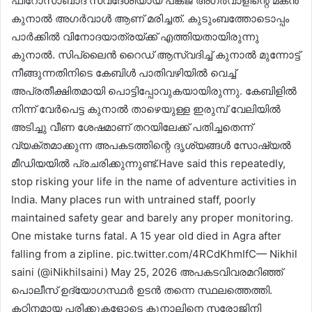
ഫിറോസാബാദ് സ്വദേശിയായ പങ്കജ് അഗർവാളിന്റെ മകൻ
കുനാൽ അഗർവാൾ ആണ് മരിച്ചത്. കുടുംബത്തോടൊപ്പം
പാർക്കിൽ വിനോദയാത്രയ്ക്ക് എത്തിയതായിരുന്നു
കുനാൽ. സിപ്‌ലൈൻ റൈഡ് ആസ്വദിച്ച് കുനാൽ മുന്നോട്ട്
നീങ്ങുന്നതിനിടെ കേബിൾ പാതിവഴിയിൽ വെച്ച്
അപ്രതീക്ഷിതമായി പൊട്ടിപ്പോവുകയായിരുന്നു. കേബിളിൽ
നിന്ന് വേർപെട്ട കുനാൽ താഴെയുള്ള ഇരുമ്പ് വേലിയിൽ
അടിച്ചു വീണ ശേഷമാണ് തറയിലേക്ക് പതിച്ചതെന്ന്
വ്യക്തമാക്കുന്ന അപകടത്തിന്റെ ദൃശ്യങ്ങൾ സോഷ്യൽ
മീഡിയയിൽ പ്രചരിക്കുന്നുണ്ട്.Have said this repeatedly,
stop risking your life in the name of adventure activities in
India. Many places run with untrained staff, poorly
maintained safety gear and barely any proper monitoring.
One mistake turns fatal. A 15 year old died in Agra after
falling from a zipline. pic.twitter.com/4RCdKhmIfC— Nikhil
saini (@iNikhilsaini) May 25, 2026 അപകടവിവരമറിഞ്ഞ്
പൊലീസ് ഉദ്യോഗസ്ഥർ ഉടൻ തന്നെ സ്ഥലത്തെത്തി.
കഠിനമായ പരിക്കുകളോടെ കുനാലിനെ സരോജിനി