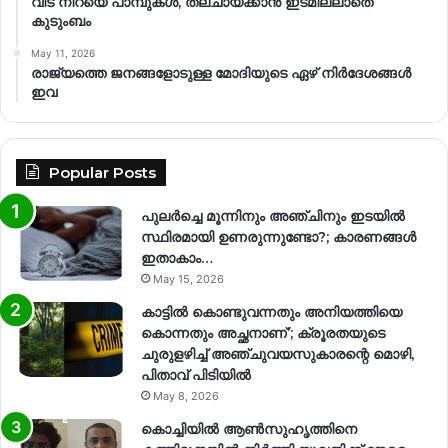
വീട് നിറയെ പാമ്പുകൾ, തലചായ്ക്കാൻ ഇടമില്ലാതെ
കുടുംബം
May 11, 2026
രാജ്യത്തെ ജനങ്ങളോടുള്ള മോദിയുടെ ഏഴ് നിര്‍ദേശങ്ങള്‍
ഇവ
Popular Posts
പുലർച്ചെ മൂന്നിനും അഞ്ചിനും ഇടയിൽ
സ്ഥിരമായി ഉണരുന്നുണ്ടോ?; കാരണങ്ങള്‍
ഇതാകാം…
May 15, 2026
കാട്ടിൽ കൊണ്ടുവന്നതും അനിയത്തിയെ
കൊന്നതും അച്ഛനാണ്’; ക്രൂരതയുടെ
ചുരുളഴിച്ച് അഞ്ചുവയസുകാരന്റെ മൊഴി,
പിതാവ് പിടിയിൽ
May 8, 2026
കൊച്ചിയിൽ ആൺസുഹൃത്തിനെ