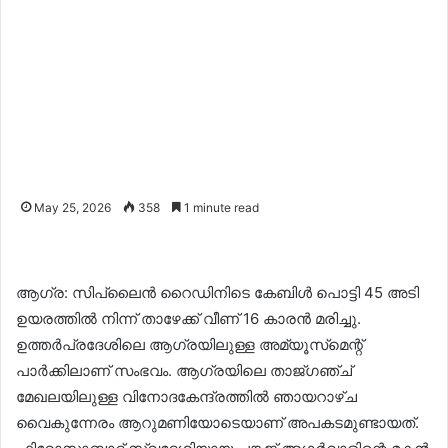
May 25, 2026
358
1 minute read
ആഗ്ര: സിപ്‌ലൈൻ റൈഡിനിടെ കേബിൾ പൊട്ടി 45 അടി
ഉയരത്തിൽ നിന്ന് താഴേക്ക് വീണ് 16 കാരൻ മരിച്ചു.
ഉത്തർപ്രദേശിലെ ആഗ്രയിലുള്ള അമ്യൂസ്‌മെന്റ്
പാർക്കിലാണ് സംഭവം. ആഗ്രയിലെ താജ്ഗഞ്ച്
മേഖലയിലുള്ള വിനോദകേന്ദ്രത്തിൽ ഞായറാഴ്ച
വൈകുന്നേരം ആറുമണിയോടെയാണ് അപകടമുണ്ടായത്.