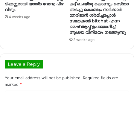
ടിക്കറ്റുമായി യാത്ര വേണ്ട; പിഴ
കട്ട് ചെയ്തു കൊണ്ടും മെട്രോ
വീഴും
അടച്ചു കൊണ്ടും സർക്കാർ
നേരിടാൻ ശ്രമിച്ചപ്പോൾ
4 weeks ago
സമരക്കാർ bitchat എന്ന
മെഷ് ആപ്പ് ഉപയോഗിച്ച്
ആശയ വിനിമയം നടത്തുന്നു
2 weeks ago
Leave a Reply
Your email address will not be published.
Required fields are
marked
*
C
o
m
m
e