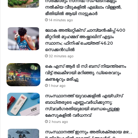
സർക്കാരും സന്നദ്ധ സംഘടനകളും
നൽകിയ വീടുകളിൽ എല്ലാം വിള്ളൽ,
ഭീതിയിൽ ആയി നാട്ടുകാർ
14 minutes ago
ലോക അത്‌ലറ്റിക്‌സ് ചാമ്പ്യൻഷിപ്പ് 400
മീറ്ററിൽ മുഹമ്മദ് അഷ്ഫാഖിന് എട്ടാം
സ്ഥാനം; ഫിനിഷ് ചെയ്തത് 46.20
സെക്കൻഡിൽ
32 minutes ago
കെ എസ് ആർ ടി സി ബസ് നിയന്ത്രണം
വിട്ട് തലകീഴായി മറിഞ്ഞു. ഡ്രൈവറും
കണ്ടക്ടറും മരിച്ചു
1 hour ago
സംസ്ഥാനത്ത് യുവാക്കളിൽ എയ്ഡ്സ്
ബാധിതരുടെ എണ്ണംവർധിക്കുന്നു;
സ്വവർഗരതിയുമായി ബന്ധപ്പെട്ടുള്ള
കേസുകളിൽ വര്‍ധനവ്
2 hours ago
സംസ്ഥാനത്ത് ഇന്നും അതിശക്തമായ മഴ, ,