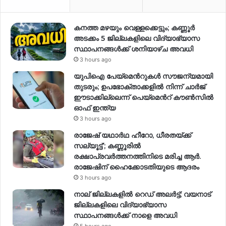
കനത്ത മഴയും വെള്ളക്കെട്ടും; കണ്ണൂർ
അടക്കം 5 ജില്ലകളിലെ വിദ്യാഭ്യാസ
സ്ഥാപനങ്ങള്‍ക്ക് ശനിയാഴ്ച അവധി
3 hours ago
യുപിഐ പേയ്മെന്‍റുകൾ സൗജന്യമായി
തുടരും; ഉപഭോക്താക്കളിൽ നിന്ന് ചാർജ്
ഈടാക്കില്ലെന്ന് പെയ്മെന്‍റ് കൗൺസിൽ
ഓഫ് ഇന്ത്യ
3 hours ago
രാജേഷ് യഥാര്‍ഥ ഹീറോ, ധീരതയ്ക്ക്
സല്യൂട്ട്’; കണ്ണൂരിൽ
രക്ഷാപ്രവര്‍ത്തനത്തിനിടെ മരിച്ച ആര്‍.
രാജേഷിന് ഹൈക്കോടതിയുടെ ആദരം
3 hours ago
നാല് ജില്ലകളിൽ റെഡ് അലർട്ട്; വയനാട്
ജില്ലകളിലെ വിദ്യാഭ്യാസ
സ്ഥാപനങ്ങൾക്ക് നാളെ അവധി