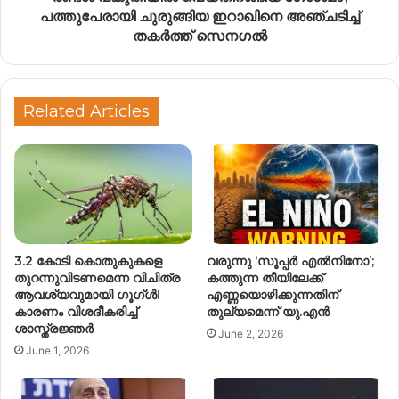
പത്തുപേരായി ചുരുങ്ങിയ ഇറാഖിനെ അഞ്ചടിച്ച്
തകർത്ത് സെനഗൽ
Related Articles
3.2 കോടി കൊതുകുകളെ
വരുന്നു ‘സൂപ്പർ എൽനിനോ’;
തുറന്നുവിടണമെന്ന വിചിത്ര
കത്തുന്ന തീയിലേക്ക്
ആവശ്യവുമായി ഗൂഗ്ൾ!
എണ്ണയൊഴിക്കുന്നതിന്
കാരണം വിശദീകരിച്ച്
തുല്യമെന്ന് യു.എൻ
ശാസ്ത്രജ്ഞർ
June 2, 2026
June 1, 2026