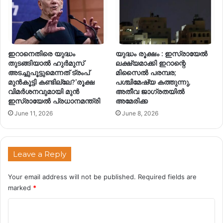
ഇറാനെതിരെ യുദ്ധം
യുദ്ധം രൂക്ഷം : ഇസ്രായേൽ
തുടങ്ങിയാൽ ഹുർമുസ്
ലക്ഷ്യമാക്കി ഇറാന്റെ
അടച്ചുപൂട്ടുമെന്നത് ട്രംപ്
മിസൈൽ പരമ്പര;
മുൻകൂട്ടി കണ്ടില്ലേ?’രൂക്ഷ
പശ്ചിമേഷ്യ കത്തുന്നു,
വിമർശനവുമായി മുൻ
അതീവ ജാഗ്രതയിൽ
ഇസ്രായേൽ പ്രധാനമന്ത്രി
അമേരിക്ക
June 11, 2026
June 8, 2026
Leave a Reply
Your email address will not be published.
Required fields are
marked
*
C
o