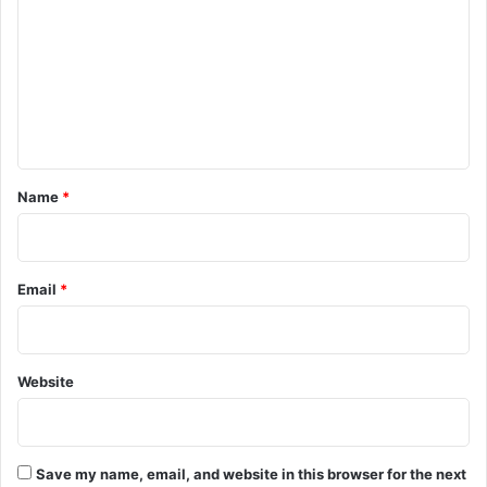
m
m
e
n
t
*
Name
*
Email
*
Website
Save my name, email, and website in this browser for the next