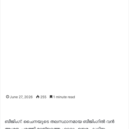
June 27, 2026
255
1 minute read
ബീജിംഗ്: ചൈനയുടെ തലസ്ഥാനമായ ബീജിംഗില്‍ വന്‍
ആശങ്ക പരത്തി രാജ്യത്തെ ഏറ്റവും ഉയരം കൂടിയ