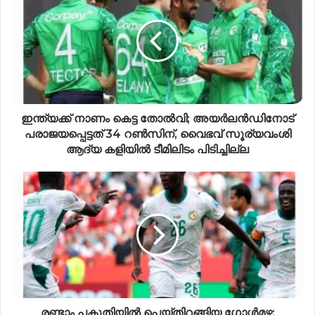
​ഇന്ത്യ​ക്ക് നാണം കെട്ട തോ​ൽ​വി; അ​യ​ർ​ല​ൻ​ഡിനോട്
പരാജയപ്പെട്ടത് 34 റ​ൺ​സി​ന്, വൈ​ഭ​വ് സൂ​ര്യ​വം​ശി
ആ​ദ്യ ക​ളി​യി​ൽ ടീ​മി​ലി​ടം പിടിച്ചില്ല
രണ്ടാം പകുതിയിൽ പെയ്തിറങ്ങിയ ഗോൾമഴ;