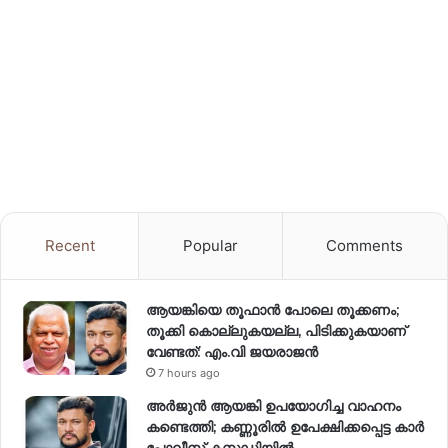
Recent
Popular
Comments
ആയങ്കിയെ തൂഫാൻ പോലെ തൂക്കണം;
തൂക്കി കൊല്ലുകയല്ല, പിടിക്കുകയാണ്
വേണ്ടത്: എം.വി ജയരാജൻ
7 hours ago
അർജുൻ ആയങ്കി ഉപയോഗിച്ച വാഹനം
കണ്ടെത്തി; കണ്ണൂരിൽ ഉപേക്ഷിക്കപ്പെട്ട കാർ
പോലീസ് കസ്റ്റഡിയിൽ