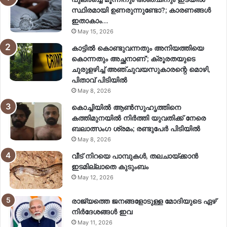
സ്ഥിരമായി ഉണരുന്നുണ്ടോ?; കാരണങ്ങള്‍
ഇതാകാം…
May 15, 2026
കാട്ടിൽ കൊണ്ടുവന്നതും അനിയത്തിയെ
കൊന്നതും അച്ഛനാണ്’; ക്രൂരതയുടെ
ചുരുളഴിച്ച് അഞ്ചുവയസുകാരന്റെ മൊഴി,
പിതാവ് പിടിയിൽ
May 8, 2026
കൊച്ചിയിൽ ആൺസുഹൃത്തിനെ
കത്തിമുനയിൽ നിർത്തി യുവതിക്ക് നേരെ
ബലാത്സംഗ​ ശ്രമം; രണ്ടുപേർ പിടിയിൽ
May 8, 2026
വീട് നിറയെ പാമ്പുകൾ, തലചായ്ക്കാൻ
ഇടമില്ലാതെ കുടുംബം
May 12, 2026
രാജ്യത്തെ ജനങ്ങളോടുള്ള മോദിയുടെ ഏഴ്
നിര്‍ദേശങ്ങള്‍ ഇവ
May 11, 2026