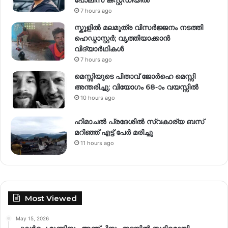
7 hours ago
സ്കൂളിൽ മലമൂത്ര വിസർജ്ജനം നടത്തി
ഹെഡ്മാസ്റ്റർ; വൃത്തിയാക്കാൻ
വിദ്യാർഥികൾ
7 hours ago
മെസ്സിയുടെ പിതാവ് ജോർഹെ മെസ്സി
അന്തരിച്ചു; വിയോഗം 68-ാം വയസ്സിൽ
10 hours ago
ഹിമാചല്‍ പ്രദേശില്‍ സ്വകാര്യ ബസ്
മറിഞ്ഞ് എട്ട് പേര്‍ മരിച്ചു
11 hours ago
Most Viewed
May 15, 2026