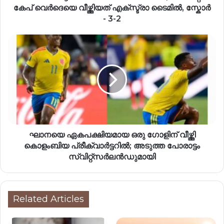
കേപ് വെർദെയെ വീഴ്ത്തിയത് എക്‌സ്ട്രാ ടൈമിൽ, സ്കോർ
- 3-2
ഘാനയെ ഏകപക്ഷിയമായ ഒരു ഗോളിന് വീഴ്ത്തി
കൊളംബിയ പ്രീക്വാർട്ടറിൽ; അടുത്ത പോരാട്ടം
സ്വിറ്റ്സർലൻഡുമായി
Related Articles