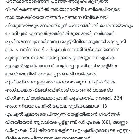
പ്രസ്ഥാനമാണെന്ന് പറഞ്ഞ അദ്ദേഹം കൂടുതൽ
വിശദീകരണങ്ങൾക്ക് തയ്യാറായില്ല. ബിജെപിയുടെ
സഖ്യകക്ഷിയായ തങ്ങൾ എങ്ങനെ ടിവികെയെ
പിന്തുണയ്ക്കുമെന്നാണ് മുൻ ധനമന്ത്രി സി.പൊന്നയ്യനും
ചോദിച്ചത്. എന്നാൽ ഇതിന് വിരുദ്ധമായി, സർക്കാർ
രൂപീകരണവുമായി ബന്ധപ്പെട്ട് ടിവികെയുമായി എടപ്പാടി
കെ. പളനിസ്വാമി ചർച്ചകൾ നടത്തിവരികയാണെന്ന്
പുതുതായി തെരഞ്ഞെടുക്കപ്പെട്ട അണ്ണാ ഡിഎംകെ
എംഎൽഎ ലീമ റോസ് വെളിപ്പെടുത്തിയത് രാഷ്ട്രീയ
കേന്ദ്രങ്ങളിൽ അമ്പരപ്പുണ്ടാക്കി.സർക്കാർ
രൂപീകരിക്കാനുള്ള അവകാശവാദമുന്നയിച്ച് ടിവികെ
അധ്യക്ഷൻ വിജയ് തമിഴ്‌നാട് ഗവർണർ രാജേന്ദ്ര
വിശ്വനാഥ് അർലേക്കറുമായി കൂടിക്കാഴ്ച നടത്തി. 234
അംഗ നിയമസഭയിൽ കേവല ഭൂരിപക്ഷമായ 118
എംഎൽഎമാരുടെ പിന്തുണ തെളിയിക്കാൻ ഗവർണർ
വിജയിയോട് ആവശ്യപ്പെട്ടിട്ടുണ്ട്. ഡിഎംകെ (68), അണ്ണാ
ഡിഎംകെ (53) ക്യാമ്പുകളിലെ എംഎൽഎമാരുടെ എണ്ണം
ടിവികെയെ പിന്തുണയ്ക്കുന്നവരേക്കാൾ