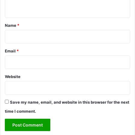
n
t
*
Name
*
Email
*
Website
Save my name, email, and website in this browser for the next
time I comment.