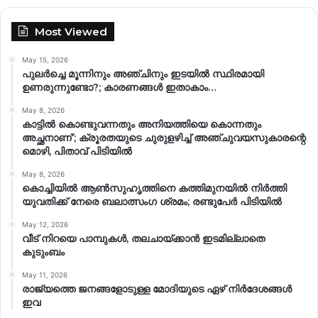
Most Viewed
May 15, 2026
പുലർച്ചെ മൂന്നിനും അഞ്ചിനും ഇടയിൽ സ്ഥിരമായി
ഉണരുന്നുണ്ടോ?; കാരണങ്ങള്‍ ഇതാകാം…
May 8, 2026
കാട്ടിൽ കൊണ്ടുവന്നതും അനിയത്തിയെ കൊന്നതും
അച്ഛനാണ്’; ക്രൂരതയുടെ ചുരുളഴിച്ച് അഞ്ചുവയസുകാരന്റെ
മൊഴി, പിതാവ് പിടിയിൽ
May 8, 2026
കൊച്ചിയിൽ ആൺസുഹൃത്തിനെ കത്തിമുനയിൽ നിർത്തി
യുവതിക്ക് നേരെ ബലാത്സംഗ​ ശ്രമം; രണ്ടുപേർ പിടിയിൽ
May 12, 2026
വീട് നിറയെ പാമ്പുകൾ, തലചായ്ക്കാൻ ഇടമില്ലാതെ
കുടുംബം
May 11, 2026
രാജ്യത്തെ ജനങ്ങളോടുള്ള മോദിയുടെ ഏഴ് നിര്‍ദേശങ്ങള്‍
ഇവ