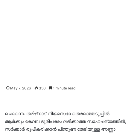
May 7, 2026
350
1 minute read
ചെന്നൈ: തമിഴ്‌നാട് നിയമസഭാ തെരഞ്ഞെടുപ്പിൽ
ആർക്കും കേവല ഭൂരിപക്ഷം ലഭിക്കാത്ത സാഹചര്യത്തിൽ,
സർക്കാർ രൂപീകരിക്കാൻ പിന്തുണ തേടിയുള്ള അണ്ണാ