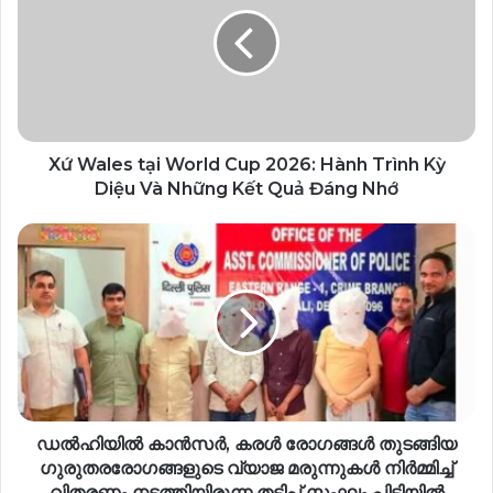
Xứ Wales tại World Cup 2026: Hành Trình Kỳ
Diệu Và Những Kết Quả Đáng Nhớ
ഡൽഹിയിൽ കാന്‍സർ, കരൾ രോഗങ്ങൾ തുടങ്ങിയ
ഗുരുതരരോഗങ്ങളുടെ വ്യാജ മരുന്നുകൾ നിർമ്മിച്ച്
വിതരണം നടത്തിയിരുന്ന തട്ടിപ്പ് സംഘം പിടിയിൽ