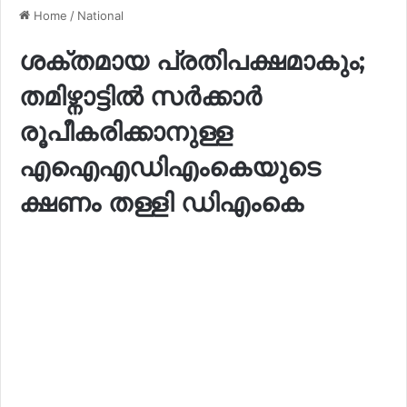
Home
/
National
ശക്തമായ പ്രതിപക്ഷമാകും;
തമിഴ്നാട്ടിൽ സർക്കാർ
രൂപീകരിക്കാനുള്ള
എഐഎഡിഎംകെയുടെ
ക്ഷണം തള്ളി ഡിഎംകെ