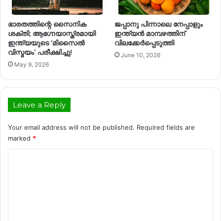
ഭാരതത്തിന്റെ സൈനിക
ജപ്പാനു പിന്നാലെ നേപ്പാളും
ശക്തി; ആഗ്നേയാസ്ത്രമായി
ഇന്ത്യൻ മാമ്പഴത്തിന്
ഇന്ത്യയുടെ ‘മിസൈൽ
വിലക്കേർപ്പെടുത്തി
വിസ്മയം’ പരീക്ഷിച്ചു!
June 10, 2026
May 9, 2026
Leave a Reply
Your email address will not be published.
Required fields are
marked
*
C
o
m
m
e