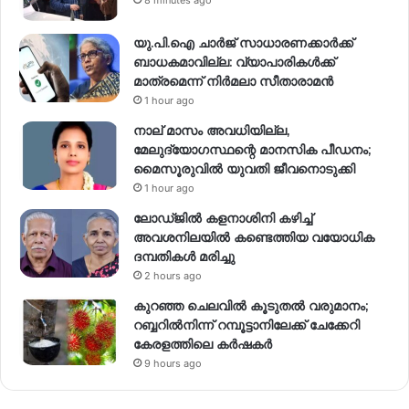
യു.പി.ഐ ചാർജ് സാധാരണക്കാർക്ക്
ബാധകമാവില്ല: വ്യാപാരികൾക്ക്
മാത്രമെന്ന് നിർമലാ സീതാരാമൻ
1 hour ago
നാല് മാസം അവധിയില്ല,
മേലുദ്യോഗസ്ഥന്റെ മാനസിക പീഡനം;
മൈസൂരുവിൽ യുവതി ജീവനൊടുക്കി
1 hour ago
ലോഡ്ജിൽ കളനാശിനി കഴിച്ച്
അവശനിലയിൽ കണ്ടെത്തിയ വയോധിക
ദമ്പതികൾ മരിച്ചു
2 hours ago
കുറഞ്ഞ ചെലവിൽ കൂടുതൽ വരുമാനം;
റബ്ബറിൽനിന്ന് റമ്പൂട്ടാനിലേക്ക് ചേക്കേറി
കേരളത്തിലെ കർഷകർ
9 hours ago