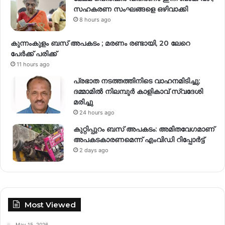
സഹകരണ സംഘങ്ങളെ ഒഴിവാക്കി
8 hours ago
കുന്നംകുളം ബസ് അപകടം ; മരണം രണ്ടായി, 20 ലേറെ
പേർക്ക് പരിക്ക്
11 hours ago
പ്രഭാത നടത്തത്തിനിടെ വാഹനമിടിച്ചു;
ദമ്മാമിൽ നിലമ്പുർ കാളികാവ് സ്വദേശി
മരിച്ചു
24 hours ago
കുറ്റിപ്പുറം ബസ് അപകടം: അമിതവേഗമാണ്
അപകടകാരണമെന്ന് എംവിഡി റിപ്പോർട്ട്
2 days ago
Most Viewed
May 15, 2026