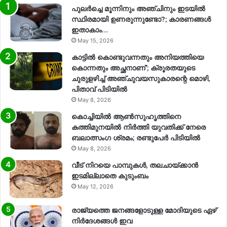
പുലർച്ചെ മൂന്നിനും അഞ്ചിനും ഇടയിൽ
സ്ഥിരമായി ഉണരുന്നുണ്ടോ?; കാരണങ്ങള്‍
ഇതാകാം…
May 15, 2026
കാട്ടിൽ കൊണ്ടുവന്നതും അനിയത്തിയെ
കൊന്നതും അച്ഛനാണ്’; ക്രൂരതയുടെ
ചുരുളഴിച്ച് അഞ്ചുവയസുകാരന്റെ മൊഴി,
പിതാവ് പിടിയിൽ
May 8, 2026
കൊച്ചിയിൽ ആൺസുഹൃത്തിനെ
കത്തിമുനയിൽ നിർത്തി യുവതിക്ക് നേരെ
ബലാത്സംഗ​ ശ്രമം; രണ്ടുപേർ പിടിയിൽ
May 8, 2026
വീട് നിറയെ പാമ്പുകൾ, തലചായ്ക്കാൻ
ഇടമില്ലാതെ കുടുംബം
May 12, 2026
രാജ്യത്തെ ജനങ്ങളോടുള്ള മോദിയുടെ ഏഴ്
നിര്‍ദേശങ്ങള്‍ ഇവ