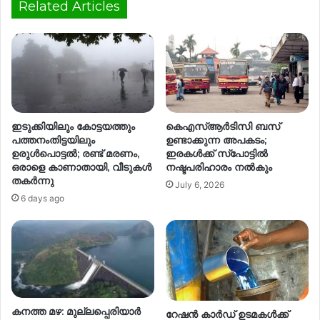
Related Articles
ഇടുക്കിയിലും കോട്ടയത്തും
കെഎസ്ആര്‍ടിസി ബസ്
പത്തനംതിട്ടയിലും
ഉണ്ടാക്കുന്ന അപകടം;
ഉരുൾപൊട്ടൽ; രണ്ട് മരണം,
ഇരകള്‍ക്ക് സ്പോട്ടില്‍
ഒരാളെ കാണാതായി, വീടുകൾ
നഷ്ടപരിഹാരം നൽകും
തകർന്നു
July 6, 2026
6 days ago
ക​ന​ത്ത മ​ഴ​: മു​ല്ല​പ്പെ​രി​യാ​ർ
റേഷൻ കാർഡ് ഉടമകൾക്ക്