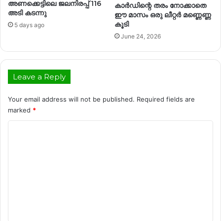
അ​ണ​ക്കെ​ട്ടി​ലെ ജ​ല​നി​ര​പ്പ് 116
കാർഡിന്റെ തരം നോക്കാതെ
അ​ടി​ കടന്നു
ഈ മാസം ഒരു ലീറ്റർ മണ്ണെണ്ണ
കൂടി
5 days ago
June 24, 2026
Leave a Reply
Your email address will not be published.
Required fields are
marked
*
C
o
m
m
e
n
t