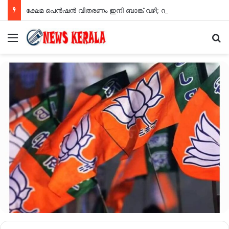
ക്ഷേമ പെൻഷൻ വിതരണം ഇനി ബാങ്ക് വഴി; സഹകരണ സംഘങ്ങളെ ഒഴിവാക്കി
Menu
Se