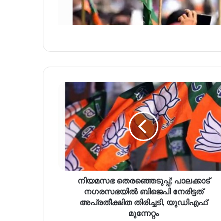
നിയമസഭ തെരഞ്ഞെടുപ്പ്; പാലക്കാട്
നഗരസഭയിൽ ബിജെപി നേരിട്ടത്
അപ്രതീക്ഷിത തിരിച്ചടി, യുഡിഎഫ്
മുന്നേറ്റം