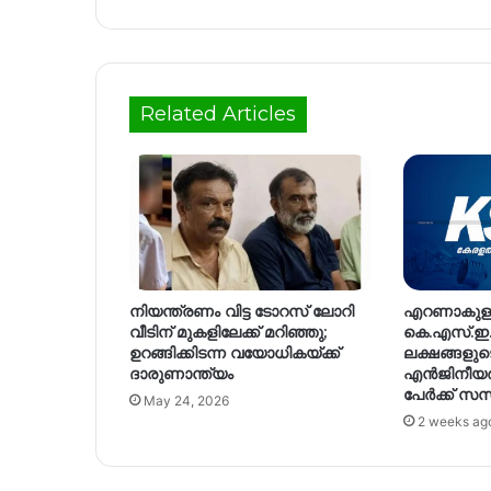
Related Articles
നിയന്ത്രണം വിട്ട ടോറസ് ലോറി
എറണാകുളത
വീടിന് മുകളിലേക്ക് മറിഞ്ഞു;
കെ.എസ്.ഇ
ഉറങ്ങിക്കിടന്ന വയോധികയ്‌ക്ക്
ലക്ഷങ്ങളുടെ ത
ദാരുണാന്ത്യം
എൻജിനീയർ ഉ
പേർക്ക് 
May 24, 2026
2 weeks ag