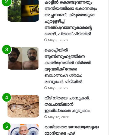
കാട്ടിൽ കൊണ്ടുവന്നതും
അനിയത്തിയെ കൊന്നതും
അച്ഛനാണ്’; ക്രൂരതയുടെ
ചുരുളഴിച്ച്
അഞ്ചുവയസുകാരന്റെ
മൊഴി, പിതാവ് പിടിയിൽ
May 8, 2026
കൊച്ചിയിൽ
ആൺസുഹൃത്തിനെ
കത്തിമുനയിൽ നിർത്തി
യുവതിക്ക് നേരെ
ബലാത്സംഗ​ ശ്രമം;
രണ്ടുപേർ പിടിയിൽ
May 8, 2026
വീട് നിറയെ പാമ്പുകൾ,
തലചായ്ക്കാൻ
ഇടമില്ലാതെ കുടുംബം
May 12, 2026
രാജ്യത്തെ ജനങ്ങളോടുള്ള
മോദിയുടെ ഏഴ്