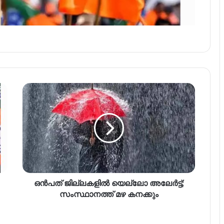
ഒൻപത് ജില്ലകളിൽ യെല്ലോ അലേർട്ട്;
സംസ്ഥാനത്ത് മഴ കനക്കും