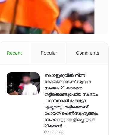
Recent
Popular
Comments
ബംഗളുരുവിൽ നിന്ന്
കോഴിക്കോടേക്ക് ആറംഗ
സംഘം 21 കാരനെ
തട്ടിക്കൊണ്ടുപോയ സംഭവം
; ‘നഗ്നനാക്കി ഫോട്ടോ
എടുത്തു’; തട്ടിക്കൊണ്ട്
പോയത് പെണ്‍സുഹൃത്തും
സംഘവും; വെളിപ്പെടുത്തി
21കാരന്‍…
1 hour ago