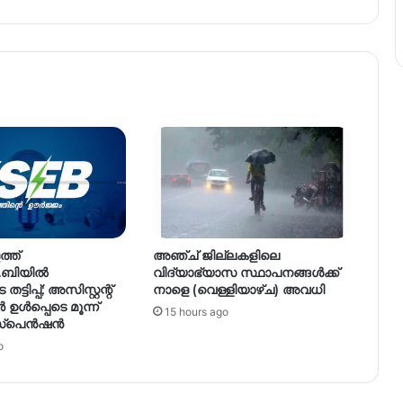
്ത്
അഞ്ച് ജില്ലകളിലെ
.ബിയിൽ
വിദ്യാഭ്യാസ സ്ഥാപനങ്ങൾക്ക്
ട്ടിപ്പ്; അസിസ്റ്റന്റ്
നാളെ (വെള്ളിയാഴ്ച) അവധി
ൾപ്പെടെ മൂന്ന്
15 hours ago
സസ്പെൻഷൻ
o