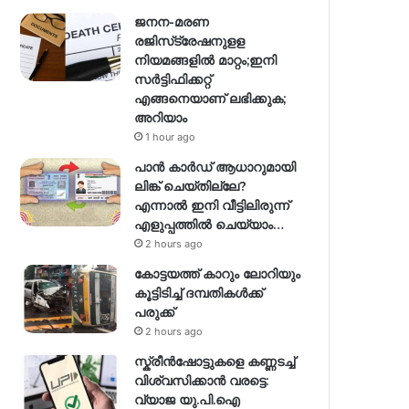
ജനന-മരണ
രജിസ്‌ട്രേഷനുളള
നിയമങ്ങളില്‍ മാറ്റം;ഇനി
സര്‍ട്ടിഫിക്കറ്റ്
എങ്ങനെയാണ് ലഭിക്കുക;
അറിയാം
1 hour ago
പാൻ കാർഡ് ആധാറുമായി
ലിങ്ക് ചെയ്തില്ലേ?
എന്നാൽ ഇനി വീട്ടിലിരുന്ന്
എളുപ്പത്തിൽ ചെയ്യാം…
2 hours ago
കോട്ടയത്ത് കാറും ലോറിയും
കൂട്ടിടിച്ച് ദമ്പതികള്‍ക്ക്
പരുക്ക്
2 hours ago
സ്ക്രീൻഷോട്ടുകളെ കണ്ണടച്ച്
വിശ്വസിക്കാൻ വരട്ടെ:
വ്യാജ യു.പി.ഐ