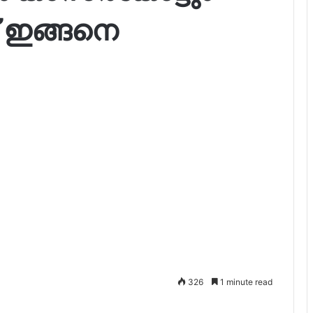
് ഇങ്ങനെ
326
1 minute read