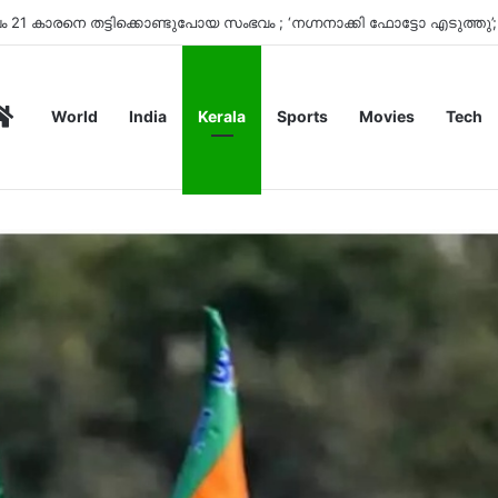
Home
World
India
Kerala
Sports
Movies
Tech