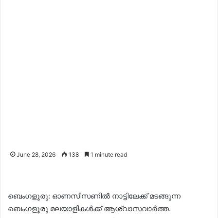
June 28, 2026
138
1 minute read
ബെംഗളൂരു: ഓണസീസണില്‍ നാട്ടിലേക്ക് മടങ്ങുന്ന
ബെംഗളൂരു മലയാളികള്‍ക്ക് ആശ്വാസവാര്‍ത്ത.