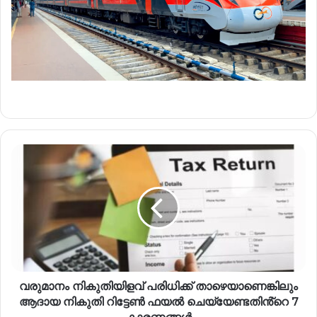
വരുമാനം നികുതിയിളവ് പരിധിക്ക് താഴെയാണെങ്കിലും
ആദായ നികുതി റിട്ടേൺ ഫയൽ ചെയ്യേണ്ടതിൻ്റെ 7