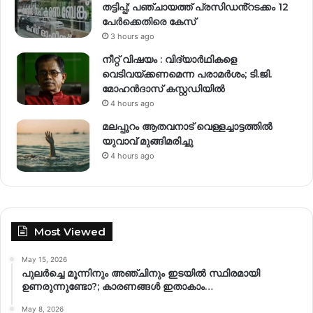
തട്ടിപ്പ്; പഞ്ചായത്ത് പ്രസിഡൻ്റടക്കം 12
പേർക്കെതിരെ കേസ്
3 hours ago
നീറ്റ് വിഷയം : വിദ്യാർഥികളെ
വെടിവയ്ക്കണമെന്ന പരാമർശം; ടി.ജി.
മോഹൻദാസ് കസ്റ്റഡിയിൽ
4 hours ago
മലപ്പുറം ആതവനാട് വെള്ളച്ചാട്ടത്തില്‍
യുവാവ് മുങ്ങിമരിച്ചു
4 hours ago
Most Viewed
May 15, 2026
പുലർച്ചെ മൂന്നിനും അഞ്ചിനും ഇടയിൽ സ്ഥിരമായി
ഉണരുന്നുണ്ടോ?; കാരണങ്ങള്‍ ഇതാകാം…
May 8, 2026