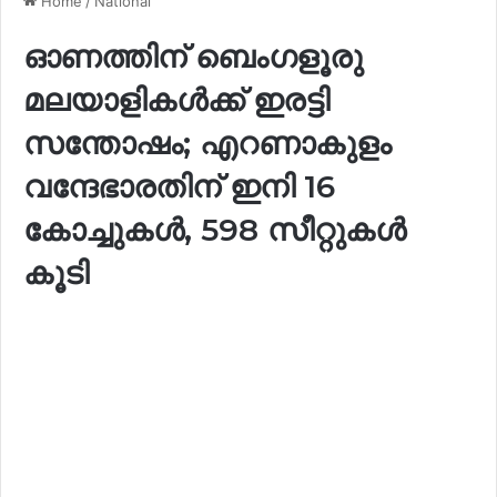
Home
/
National
ഓണത്തിന് ബെംഗളൂരു
മലയാളികള്‍ക്ക് ഇരട്ടി
സന്തോഷം; എറണാകുളം
വന്ദേഭാരതിന് ഇനി 16
കോച്ചുകള്‍, 598 സീറ്റുകള്‍
കൂടി