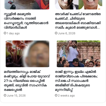
സ്കൂളിൽ മലമൂത്ര
അവർക്ക് ചേഞ്ച് വേണമത്രേ
വിസർജ്ജനം നടത്തി
ചേഞ്ച്!, ചിരിയുടെ
ഹെഡ്മാസ്റ്റർ; വൃത്തിയാക്കാൻ
അലയൊലികൾ ബാക്കിയാക്കി
വിദ്യാർഥികൾ
സലീം കുമാർ മടങ്ങുമ്പോൾ…
1 day ago
June 6, 2026
മദ്യത്തിനൊപ്പം മാജിക്
രാജി ഇന്നും ഇല്ല എങ്കിൽ
മഷ്റൂമും; കിളി പോയ യുവാവ്
രാജ്യവ്യാപക പ്രക്ഷോഭം;
27-ാം നിലയിലെ പൈപ്പിൽ
സി.ജെ.പി സ്ഥാപകൻ
തൂങ്ങി, ഒടുവിൽ സാഹസിക
അഭിജീത് ദിപ്കെയുടെ
രക്ഷപ്പെടൽ
മുന്നറിയിപ്പ്
June 15, 2026
2 weeks ago