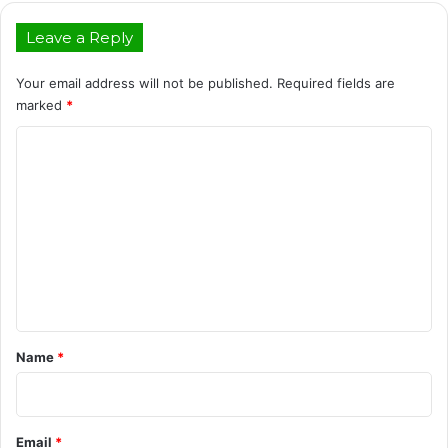
Leave a Reply
Your email address will not be published.
Required fields are
marked
*
C
o
m
m
e
n
t
*
Name
*
Email
*