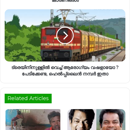
കാരണങ്ങൾ
ട്രെയിനിനുള്ളിൽ വെച്ച് ആരോഗ്യം വഷളായോ ?
പേടിക്കേണ്ട, ഹെൽപ്പ്ലൈൻ നമ്പർ ഇതാ
Related Articles