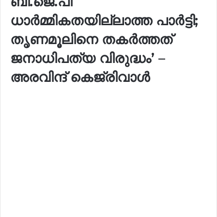
ബി.ജെ.പി
ധാർമ്മികതയില്ലാത്ത പാർട്ടി;
തൃണമൂലിനെ തകർത്തത്
ജനാധിപത്യ വിരുദ്ധം’ –
അരവിന്ദ് കെജ്രിവാൾ