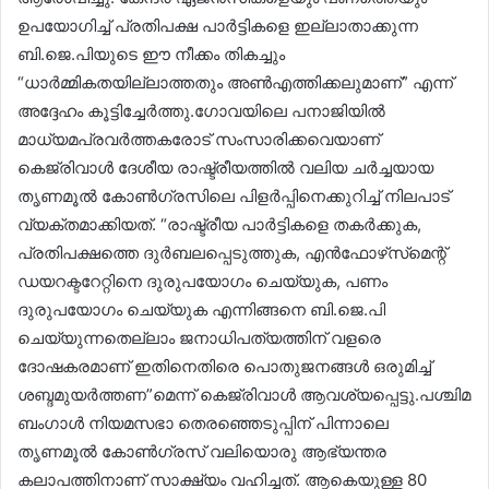
ഉപയോഗിച്ച് പ്രതിപക്ഷ പാർട്ടികളെ ഇല്ലാതാക്കുന്ന
ബി.ജെ.പിയുടെ ഈ നീക്കം തികച്ചും
“ധാർമ്മികതയില്ലാത്തതും അൺഎത്തിക്കലുമാണ്” എന്ന്
അദ്ദേഹം കൂട്ടിച്ചേർത്തു.ഗോവയിലെ പനാജിയിൽ
മാധ്യമപ്രവർത്തകരോട് സംസാരിക്കവെയാണ്
കെജ്‌രിവാൾ ദേശീയ രാഷ്ട്രീയത്തിൽ വലിയ ചർച്ചയായ
തൃണമൂൽ കോൺഗ്രസിലെ പിളർപ്പിനെക്കുറിച്ച് നിലപാട്
വ്യക്തമാക്കിയത്. “രാഷ്ട്രീയ പാർട്ടികളെ തകർക്കുക,
പ്രതിപക്ഷത്തെ ദുർബലപ്പെടുത്തുക, എൻഫോഴ്‌സ്‌മെന്റ്
ഡയറക്ടറേറ്റിനെ ദുരുപയോഗം ചെയ്യുക, പണം
ദുരുപയോഗം ചെയ്യുക എന്നിങ്ങനെ ബി.ജെ.പി
ചെയ്യുന്നതെല്ലാം ജനാധിപത്യത്തിന് വളരെ
ദോഷകരമാണ് ഇതിനെതിരെ പൊതുജനങ്ങൾ ഒരുമിച്ച്
ശബ്ദമുയർത്തണ”മെന്ന് കെജ്‌രിവാൾ ആവശ്യപ്പെട്ടു.പശ്ചിമ
ബംഗാൾ നിയമസഭാ തെരഞ്ഞെടുപ്പിന് പിന്നാലെ
തൃണമൂൽ കോൺഗ്രസ് വലിയൊരു ആഭ്യന്തര
കലാപത്തിനാണ് സാക്ഷ്യം വഹിച്ചത്. ആകെയുള്ള 80