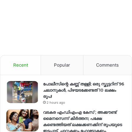
Recent
Popular
Comments
പോലീസിന്റെ കണ്ണ് തള്ളി; ഒരു സ്കൂട്ടറിന് 96
ചലാനുകൾ, പിഴയടക്കേണ്ടത് 10 ലക്ഷം
രൂപ!
2 hours ago
വടകര എംഡിഎംഎ കേസ് ; അക്കൗണ്ട്
മൈനസെന്ന് കീർത്തന; പക്ഷേ
കണ്ടെത്തിയത് ലക്ഷക്കണക്കിന് രൂപയുടെ
ഇടപാട്, ചാറ്റുകളും ഫോട്ടോകളും.