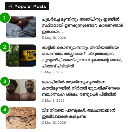
Popular Posts
പുലർച്ചെ മൂന്നിനും അഞ്ചിനും ഇടയിൽ
സ്ഥിരമായി ഉണരുന്നുണ്ടോ?; കാരണങ്ങള്‍
ഇതാകാം…
May 15, 2026
കാട്ടിൽ കൊണ്ടുവന്നതും അനിയത്തിയെ
കൊന്നതും അച്ഛനാണ്’; ക്രൂരതയുടെ
ചുരുളഴിച്ച് അഞ്ചുവയസുകാരന്റെ മൊഴി,
പിതാവ് പിടിയിൽ
May 8, 2026
കൊച്ചിയിൽ ആൺസുഹൃത്തിനെ
കത്തിമുനയിൽ നിർത്തി യുവതിക്ക് നേരെ
ബലാത്സംഗ​ ശ്രമം; രണ്ടുപേർ പിടിയിൽ
May 8, 2026
വീട് നിറയെ പാമ്പുകൾ, തലചായ്ക്കാൻ
ഇടമില്ലാതെ കുടുംബം
May 12, 2026