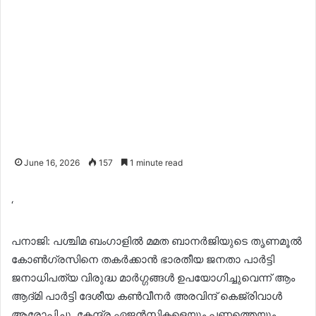
June 16, 2026
157
1 minute read
‘
പനാജി: പശ്ചിമ ബംഗാളിൽ മമത ബാനർജിയുടെ തൃണമൂൽ
കോൺഗ്രസിനെ തകർക്കാൻ ഭാരതീയ ജനതാ പാർട്ടി
ജനാധിപത്യ വിരുദ്ധ മാർഗ്ഗങ്ങൾ ഉപയോഗിച്ചുവെന്ന് ആം
ആദ്മി പാർട്ടി ദേശീയ കൺവീനർ അരവിന്ദ് കെജ്‌രിവാൾ
ആരോപിച്ചു. കേന്ദ്ര ഏജൻസികളെയും പണത്തെയും