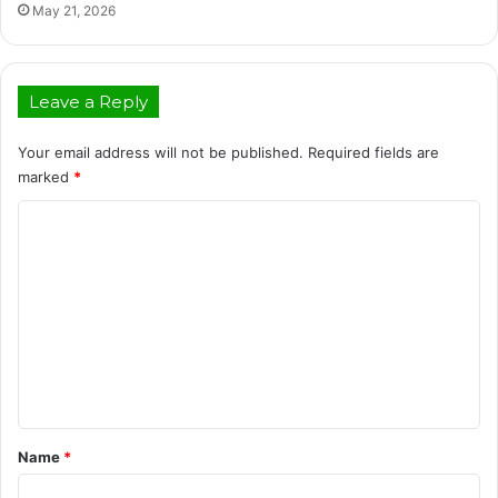
May 21, 2026
Leave a Reply
Your email address will not be published.
Required fields are
marked
*
C
o
m
m
e
n
t
*
Name
*