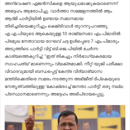
അന്വേഷണ ഏജൻസികളെ ആയുധമാക്കുകയാണെന്ന്
അദ്ദേഹം ആരോപിച്ചു. വാർത്താ സമ്മേളനത്തിൽ ആം
ആദ്മി പാർട്ടിയിൽ ഉണ്ടായ സമാനമായ
തിരിച്ചടിയെക്കുറിച്ചും കെജ്‌രിവാൾ തുറന്നുപറഞ്ഞു.
എ.എ.പിയുടെ ആകെയുള്ള 10 രാജ്യസഭാ എം.പിമാരിൽ
പ്രമുഖ നേതാവായ രാഘവ് ചദ്ദ ഉൾപ്പെടെ 7 എം.പിമാരും
അടുത്തിടെ പാർട്ടി വിട്ട് ബി.ജെ.പിയിൽ ചേർന്ന
കാര്യത്തെകുറിച്ച്, “ഇത് തികച്ചും നിർഭാഗ്യകരമായ
സാഹചര്യ”മാണെന്നും വ്യക്തമാക്കി. നീറ്റ്-യുജി പരീക്ഷാ
വിവാദവുമായി ബന്ധപ്പെട്ട് കേന്ദ്ര വിദ്യാഭ്യാസ
മന്ത്രിക്കെതിരെ സമരം നടത്തുന്ന അഭിജീത് ദിപ്‌കെയുടെ
നേതൃത്വത്തിലുള്ള ‘കോക്രോച്ച് ജനതാ പാർട്ടി’ ഒരു നല്ല
പ്രസ്ഥാനമാണെന്നും അദ്ദേഹം അഭിപ്രായപ്പെട്ടു.