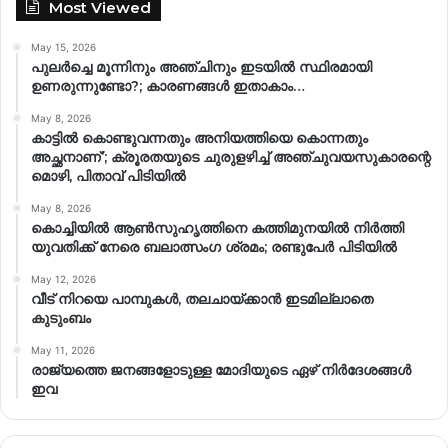
Most Viewed
May 15, 2026
പുലർച്ചെ മൂന്നിനും അഞ്ചിനും ഇടയിൽ സ്ഥിരമായി
ഉണരുന്നുണ്ടോ?; കാരണങ്ങള്‍ ഇതാകാം…
May 8, 2026
കാട്ടിൽ കൊണ്ടുവന്നതും അനിയത്തിയെ കൊന്നതും
അച്ഛനാണ്’; ക്രൂരതയുടെ ചുരുളഴിച്ച് അഞ്ചുവയസുകാരന്റെ
മൊഴി, പിതാവ് പിടിയിൽ
May 8, 2026
കൊച്ചിയിൽ ആൺസുഹൃത്തിനെ കത്തിമുനയിൽ നിർത്തി
യുവതിക്ക് നേരെ ബലാത്സംഗ​ ശ്രമം; രണ്ടുപേർ പിടിയിൽ
May 12, 2026
വീട് നിറയെ പാമ്പുകൾ, തലചായ്ക്കാൻ ഇടമില്ലാതെ
കുടുംബം
May 11, 2026
രാജ്യത്തെ ജനങ്ങളോടുള്ള മോദിയുടെ ഏഴ് നിര്‍ദേശങ്ങള്‍
ഇവ