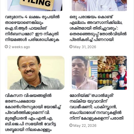
വരുമാനം 4 ലക്ഷം രൂപയിൽ
ഒരു പരാജയം കൊണ്ട്
താഴെയാണെങ്കിലും
എല്ലാം അവസാനിക്കില്ല,
ഐ.ടി.ആർ ഫയലിങ്
ശക്തമായി തിരിച്ചുവരും’:
നിർബന്ധമോ? ഈ നികുതി
തെരഞ്ഞെടുപ്പ് തോൽവിയിൽ
നിയമങ്ങൾ പരിശോധിക്കുക
പ്രതികരിച്ച് പിണറായി
2 weeks ago
May 31, 2026
വികസന വിഷയങ്ങളിൽ
മോദിയ്ക്ക് ‘ഝാൽമുരി‘
ഭരണപക്ഷമായ
നല്കിയ യുവാവിന്
കോൺഗ്രസുമായി യോജിച്ച്
വധഭീഷണി; പാകിസ്താൻ,
പ്രവർത്തിക്കുമെന്ന് വി.
ബംഗ്ലാദേശ് നമ്പറുകളിൽ
മുരളീധരൻ എം.എൽ.എ,
നിന്ന് കോളുകളെന്ന് പരാതി
ബി.ജെ.പി സഭയിൽ വേറിട്ട
May 22, 2026
ശബ്ദമായി നിലകൊള്ളും