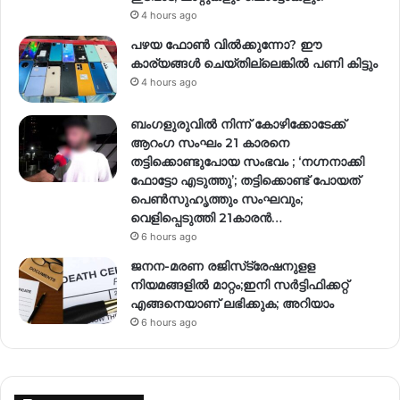
4 hours ago
പഴയ ഫോൺ വിൽക്കുന്നോ? ഈ
കാര്യങ്ങൾ ചെയ്തില്ലെങ്കിൽ പണി കിട്ടും
4 hours ago
ബംഗളുരുവിൽ നിന്ന് കോഴിക്കോടേക്ക്
ആറംഗ സംഘം 21 കാരനെ
തട്ടിക്കൊണ്ടുപോയ സംഭവം ; ‘നഗ്നനാക്കി
ഫോട്ടോ എടുത്തു’; തട്ടിക്കൊണ്ട് പോയത്
പെണ്‍സുഹൃത്തും സംഘവും;
വെളിപ്പെടുത്തി 21കാരന്‍…
6 hours ago
ജനന-മരണ രജിസ്‌ട്രേഷനുളള
നിയമങ്ങളില്‍ മാറ്റം;ഇനി സര്‍ട്ടിഫിക്കറ്റ്
എങ്ങനെയാണ് ലഭിക്കുക; അറിയാം
6 hours ago