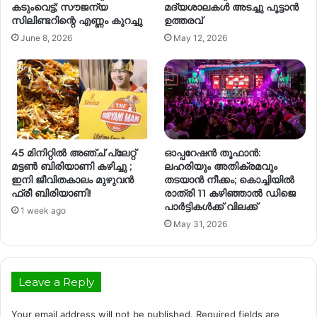
കടുംവെട്ട്; സൗജന്യ
മദ്യശാലകൾ അടച്ചു പൂട്ടാൻ
സിലിണ്ടറിന്റെ എണ്ണം കുറച്ചു
ഉത്തരവ്
June 8, 2026
May 12, 2026
45 മിനിറ്റിൽ അഞ്ച് പ്ലേറ്റ്
ഓപ്പറേഷന്‍ തൂഫാന്‍:
മട്ടൺ ബിരിയാണി കഴിച്ചു ;
ലഹരിയും അതിക്രമവും
ഇനി ജീവിതകാലം മുഴുവൻ
തടയാന്‍ നീക്കം; കൊച്ചിയില്‍
ഫ്രീ ബിരിയാണി!
രാത്രി 11 കഴിഞ്ഞാല്‍ ഡിജെ
പാര്‍ട്ടികള്‍ക്ക് വിലക്ക്
1 week ago
May 31, 2026
Leave a Reply
Your email address will not be published.
Required fields are