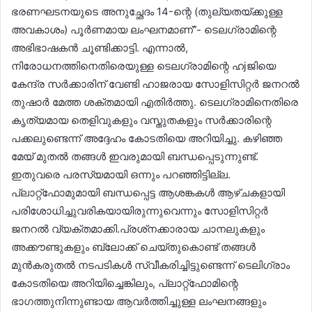
ഭരണഘടനയുടെ അനുച്ഛേദം 14-ന്റെ (തുല്യതയ്ക്കുള്ള
അവകാശം) പൂർണമായ ലംഘനമാണ്”- ടെലഗ്രാമിന്റെ
അഭിഭാഷകൻ ചൂണ്ടിക്കാട്ടി. എന്നാൽ,
നിരോധനത്തിനെതിരെയുള്ള ടെലഗ്രാമിന്റെ ഹjജിയെ
കേന്ദ്ര സർക്കാരിന് വേണ്ടി ഹാജരായ സോളിസിറ്റർ ജനറൽ
തുഷാർ മേത്ത ശക്തമായി എതിർത്തു. ടെലഗ്രാമിനെതിരെ
കൃത്യമായ തെളിവുകളും വസ്തുതകളും സർക്കാരിന്റെ
പക്കലുണ്ടെന്ന് അദ്ദേഹം കോടതിയെ അറിയിച്ചു. കഴിഞ്ഞ
മേയ് മുതൽ തങ്ങൾ ഇവരുമായി ബന്ധപ്പെടുന്നുണ്ട്.
ഇതുവരെ പരസ്യമായി ഒന്നും പറഞ്ഞിട്ടില്ല.
പ്ലാറ്റ്ഫോമുമായി ബന്ധപ്പെട്ട ആശങ്കകൾ ആഴ്ചകളായി
പരിശോധിച്ചുവരികയായിരുന്നുവെന്നും സോളിസിറ്റർ
ജനറൽ വ്യക്തമാക്കി.പ്രശ്‌നക്കാരായ ചാനലുകളും
അക്കൗണ്ടുകളും ബ്ലോക്ക് ചെയ്തുകൊണ്ട് തങ്ങൾ
മുൻകരുതൽ നടപടികൾ സ്വീകരിച്ചിട്ടുണ്ടെന്ന് ടെലിഗ്രാം
കോടതിയെ അറിയിച്ചെങ്കിലും, പ്ലാറ്റ്ഫോമിന്റെ
ഭാഗത്തുനിന്നുണ്ടായ ആവർത്തിച്ചുള്ള ലംഘനങ്ങളും