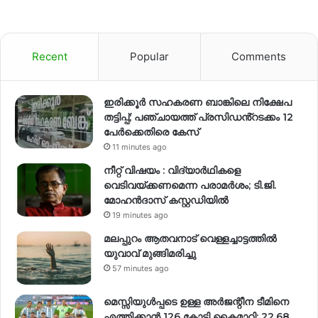
Recent
Popular
Comments
ഇരിക്കൂർ സഹകരണ ബാങ്കിലെ നിക്ഷേപ
തട്ടിപ്പ്; പഞ്ചായത്ത് പ്രസിഡൻ്റടക്കം 12
പേർക്കെതിരെ കേസ്
11 minutes ago
നീറ്റ് വിഷയം : വിദ്യാർഥികളെ
വെടിവയ്ക്കണമെന്ന പരാമർശം; ടി.ജി.
മോഹൻദാസ് കസ്റ്റഡിയിൽ
19 minutes ago
മലപ്പുറം ആതവനാട് വെള്ളച്ചാട്ടത്തില്‍
യുവാവ് മുങ്ങിമരിച്ചു
57 minutes ago
മെസ്സിയുൾപ്പടെ ഉള്ള അർജന്റീന ടീമിനെ
എത്തിക്കാൻ 126 കോടി കൈമാറി; 22.68