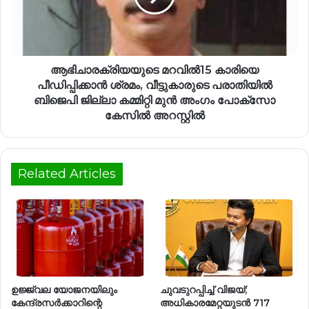
ആഭിചാരക്രിയയുടെ മറവിൽ15 കാരിയെ
പീഡിപ്പിക്കാൻ ശ്രമം, വീട്ടുകാരുടെ പരാതിയിൽ
ബിജെപി ജില്ലാ കമ്മിറ്റി മുൻ അംഗം പോക്സോ
കേസിൽ അറസ്റ്റിൽ
Related Articles
ഉജ്ജ്വല യോജനയിലും
ചുവടുറപ്പിച്ച് വിജയ്;
കേന്ദ്രസര്‍ക്കാറിന്റെ
അധികാരമേറ്റയുടൻ 717