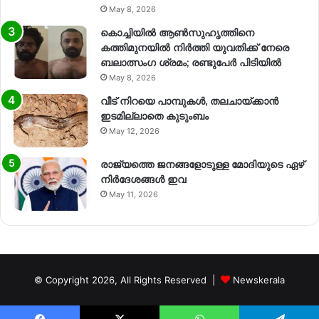
May 8, 2026
കൊച്ചിയിൽ ആൺസുഹൃത്തിനെ
കത്തിമുനയിൽ നിർത്തി യുവതിക്ക് നേരെ
ബലാത്സംഗ​ ശ്രമം; രണ്ടുപേർ പിടിയിൽ
May 8, 2026
വീട് നിറയെ പാമ്പുകൾ, തലചായ്ക്കാൻ
ഇടമില്ലാതെ കുടുംബം
May 12, 2026
രാജ്യത്തെ ജനങ്ങളോടുള്ള മോദിയുടെ ഏഴ്
നിര്‍ദേശങ്ങള്‍ ഇവ
May 11, 2026
© Copyright 2026, All Rights Reserved |
Newskerala