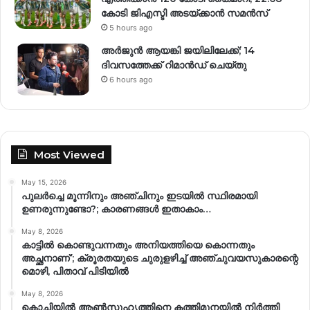
കോടി ജിഎസ്ടി അടയ്ക്കാൻ സമൻസ്
5 hours ago
അർജുൻ ആയങ്കി ജയിലിലേക്ക്; 14
ദിവസത്തേക്ക് റിമാൻഡ് ചെയ്തു
6 hours ago
Most Viewed
May 15, 2026
പുലർച്ചെ മൂന്നിനും അഞ്ചിനും ഇടയിൽ സ്ഥിരമായി
ഉണരുന്നുണ്ടോ?; കാരണങ്ങള്‍ ഇതാകാം…
May 8, 2026
കാട്ടിൽ കൊണ്ടുവന്നതും അനിയത്തിയെ കൊന്നതും
അച്ഛനാണ്’; ക്രൂരതയുടെ ചുരുളഴിച്ച് അഞ്ചുവയസുകാരന്റെ
മൊഴി, പിതാവ് പിടിയിൽ
May 8, 2026
കൊച്ചിയിൽ ആൺസുഹൃത്തിനെ കത്തിമുനയിൽ നിർത്തി