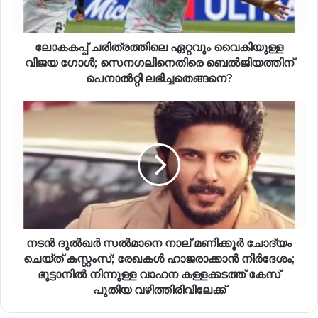
ലോകകപ്പ് ചരിത്രത്തിലെ ഏറ്റവും വൈകിയുള്ള
വിജയ ഗോൾ; സെനഗലിനെതിരെ ബെൽജിയത്തിന്
പെനാൽറ്റി ലഭിച്ചതെങ്ങനെ?
നടൻ ദുൽഖർ സൽമാനെ നാല് മണിക്കൂർ ചോദ്യം
ചെയ്ത് കസ്റ്റംസ്; രേഖകൾ ഹാജരാക്കാൻ നിർദേശം;
ഭൂട്ടാനിൽ നിന്നുള്ള വാഹന കള്ളക്കടത്ത് കേസ്
പുതിയ വഴിത്തിരിവിലേക്ക്