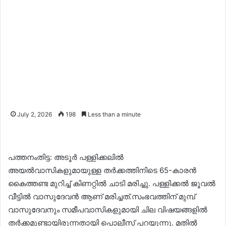
July 2, 2026
198
Less than a minute
പത്തനംതിട്ട: അടൂർ പള്ളിക്കലിൽ
അയൽവാസികളുമായുള്ള തർക്കത്തിനിടെ 65-കാരൻ
കൈത്തണ്ട മുറിച്ച് കിണറ്റിൽ ചാടി മരിച്ചു. പള്ളിക്കൽ ജൂവൽ
വീട്ടിൽ വാസുദേവൻ ആണ് മരിച്ചത്.സംഭവത്തിന് മുമ്പ്
വാസുദേവനും സമീപവാസികളുമായി ചില വിഷയങ്ങളിൽ
തർക്കമുണ്ടായിരുന്നതായി പൊലീസ് പറയുന്നു. മതിൽ