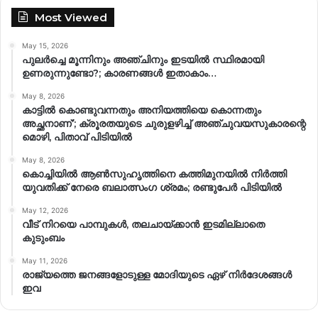
Most Viewed
May 15, 2026
പുലർച്ചെ മൂന്നിനും അഞ്ചിനും ഇടയിൽ സ്ഥിരമായി
ഉണരുന്നുണ്ടോ?; കാരണങ്ങള്‍ ഇതാകാം…
May 8, 2026
കാട്ടിൽ കൊണ്ടുവന്നതും അനിയത്തിയെ കൊന്നതും
അച്ഛനാണ്’; ക്രൂരതയുടെ ചുരുളഴിച്ച് അഞ്ചുവയസുകാരന്റെ
മൊഴി, പിതാവ് പിടിയിൽ
May 8, 2026
കൊച്ചിയിൽ ആൺസുഹൃത്തിനെ കത്തിമുനയിൽ നിർത്തി
യുവതിക്ക് നേരെ ബലാത്സംഗ​ ശ്രമം; രണ്ടുപേർ പിടിയിൽ
May 12, 2026
വീട് നിറയെ പാമ്പുകൾ, തലചായ്ക്കാൻ ഇടമില്ലാതെ
കുടുംബം
May 11, 2026
രാജ്യത്തെ ജനങ്ങളോടുള്ള മോദിയുടെ ഏഴ് നിര്‍ദേശങ്ങള്‍
ഇവ