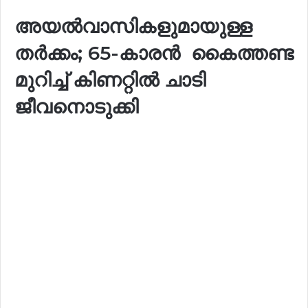
അയൽവാസികളുമായുള്ള
തർക്കം; 65-കാരൻ കൈത്തണ്ട
മുറിച്ച് കിണറ്റിൽ ചാടി
ജീവനൊടുക്കി