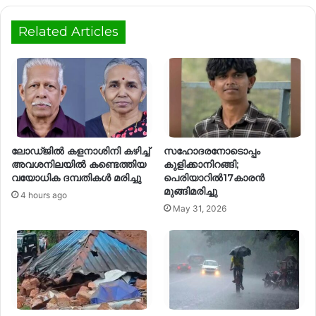
Related Articles
ലോഡ്ജിൽ കളനാശിനി കഴിച്ച്
സഹോദരനോടൊപ്പം
അവശനിലയിൽ കണ്ടെത്തിയ
കുളിക്കാനിറങ്ങി;
വയോധിക ദമ്പതികൾ മരിച്ചു
പെരിയാറിൽ17കാരൻ
മുങ്ങിമരിച്ചു
4 hours ago
May 31, 2026