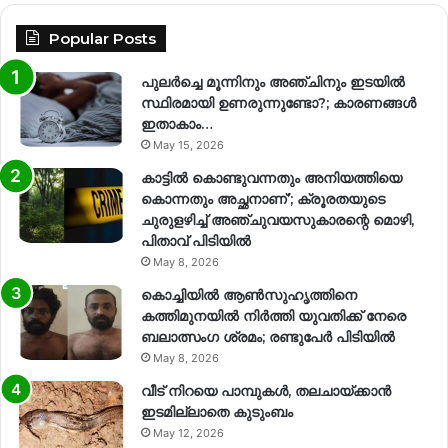
Popular Posts
പുലർച്ചെ മൂന്നിനും അഞ്ചിനും ഇടയിൽ
സ്ഥിരമായി ഉണരുന്നുണ്ടോ?; കാരണങ്ങള്‍
ഇതാകാം…
May 15, 2026
കാട്ടിൽ കൊണ്ടുവന്നതും അനിയത്തിയെ
കൊന്നതും അച്ഛനാണ്’; ക്രൂരതയുടെ
ചുരുളഴിച്ച് അഞ്ചുവയസുകാരന്റെ മൊഴി,
പിതാവ് പിടിയിൽ
May 8, 2026
കൊച്ചിയിൽ ആൺസുഹൃത്തിനെ
കത്തിമുനയിൽ നിർത്തി യുവതിക്ക് നേരെ
ബലാത്സംഗ​ ശ്രമം; രണ്ടുപേർ പിടിയിൽ
May 8, 2026
വീട് നിറയെ പാമ്പുകൾ, തലചായ്ക്കാൻ
ഇടമില്ലാതെ കുടുംബം
May 12, 2026