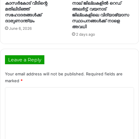
കാസര്‍കോട് വീടിന്റെ
നാല് ജില്ലകളിൽ റെഡ്
മതിലിടിഞ്ഞ്
അലർട്ട്; വയനാട്
സഹോദരങ്ങൾക്ക്
ജില്ലകളിലെ വിദ്യാഭ്യാസ
ദാരുണാന്ത്യം
സ്ഥാപനങ്ങൾക്ക് നാളെ
അവധി
June 6, 2026
2 days ago
Leave a Reply
Your email address will not be published.
Required fields are
marked
*
C
o
m
m
e
n