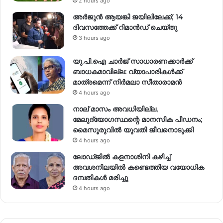
2 hours ago
അർജുൻ ആയങ്കി ജയിലിലേക്ക്; 14
ദിവസത്തേക്ക് റിമാൻഡ് ചെയ്തു
3 hours ago
യു.പി.ഐ ചാർജ് സാധാരണക്കാർക്ക്
ബാധകമാവില്ല: വ്യാപാരികൾക്ക്
മാത്രമെന്ന് നിർമലാ സീതാരാമൻ
4 hours ago
നാല് മാസം അവധിയില്ല,
മേലുദ്യോഗസ്ഥന്റെ മാനസിക പീഡനം;
മൈസൂരുവിൽ യുവതി ജീവനൊടുക്കി
4 hours ago
ലോഡ്ജിൽ കളനാശിനി കഴിച്ച്
അവശനിലയിൽ കണ്ടെത്തിയ വയോധിക
ദമ്പതികൾ മരിച്ചു
4 hours ago