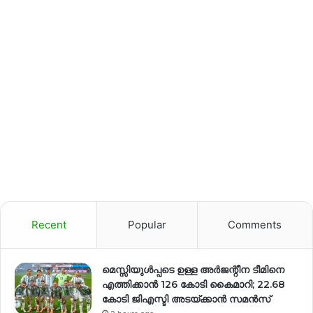
Recent
Popular
Comments
മെസ്സിയുൾപ്പടെ ഉള്ള അർജന്റീന ടീമിനെ
എത്തിക്കാൻ 126 കോടി കൈമാറി; 22.68
കോടി ജിഎസ്ടി അടയ്ക്കാൻ സമൻസ്