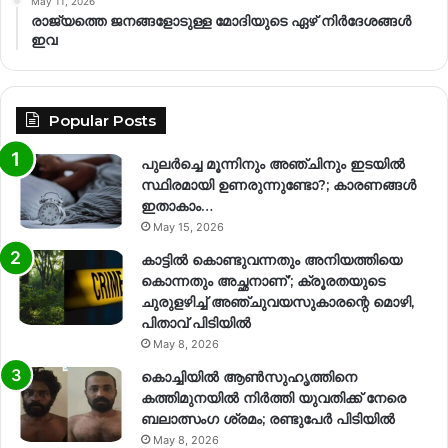
May 11, 2026
രാജ്യത്തെ ജനങ്ങളോടുള്ള മോദിയുടെ ഏഴ് നിര്‍ദേശങ്ങള്‍
ഇവ
Popular Posts
പുലർച്ചെ മൂന്നിനും അഞ്ചിനും ഇടയിൽ
സ്ഥിരമായി ഉണരുന്നുണ്ടോ?; കാരണങ്ങള്‍
ഇതാകാം…
May 15, 2026
കാട്ടിൽ കൊണ്ടുവന്നതും അനിയത്തിയെ
കൊന്നതും അച്ഛനാണ്’; ക്രൂരതയുടെ
ചുരുളഴിച്ച് അഞ്ചുവയസുകാരന്റെ മൊഴി,
പിതാവ് പിടിയിൽ
May 8, 2026
കൊച്ചിയിൽ ആൺസുഹൃത്തിനെ
കത്തിമുനയിൽ നിർത്തി യുവതിക്ക് നേരെ
ബലാത്സംഗ​ ശ്രമം; രണ്ടുപേർ പിടിയിൽ
May 8, 2026