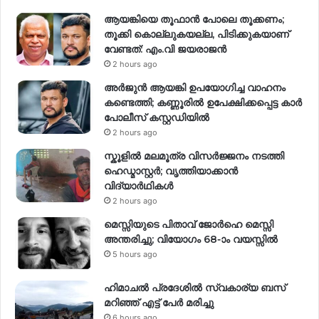
ആയങ്കിയെ തൂഫാൻ പോലെ തൂക്കണം;
തൂക്കി കൊല്ലുകയല്ല, പിടിക്കുകയാണ്
വേണ്ടത്: എം.വി ജയരാജൻ
2 hours ago
അർജുൻ ആയങ്കി ഉപയോഗിച്ച വാഹനം
കണ്ടെത്തി; കണ്ണൂരിൽ ഉപേക്ഷിക്കപ്പെട്ട കാർ
പോലീസ് കസ്റ്റഡിയിൽ
2 hours ago
സ്കൂളിൽ മലമൂത്ര വിസർജ്ജനം നടത്തി
ഹെഡ്മാസ്റ്റർ; വൃത്തിയാക്കാൻ
വിദ്യാർഥികൾ
2 hours ago
മെസ്സിയുടെ പിതാവ് ജോർഹെ മെസ്സി
അന്തരിച്ചു; വിയോഗം 68-ാം വയസ്സിൽ
5 hours ago
ഹിമാചല്‍ പ്രദേശില്‍ സ്വകാര്യ ബസ്
മറിഞ്ഞ് എട്ട് പേര്‍ മരിച്ചു
6 hours ago