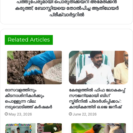
പത്തുപേരുമായി പൊരുതിക്കയറി അമേരിക്കൻ
കരുത്ത്; ബോസ്നിയയെ തോൽപിച്ച ആതിഥേയർ
പ്രീക്വാർട്ടറിൽ
Related Articles
രാസവളത്തിനും
കേരളത്തിൽ ഫിഫ ലോകകപ്പ്
കീടനാശിനികൾക്കും
സൗജന്യമായി ബിഗ്
പൊള്ളുന്ന വില:
സ്ക്രീനിൽ പ്രദർശിപ്പിക്കാം’:
നടുവൊടിഞ്ഞ് കർഷകർ
കായികമന്ത്രി ഒ.ജെ ജനീഷ്
May 23, 2026
June 22, 2026