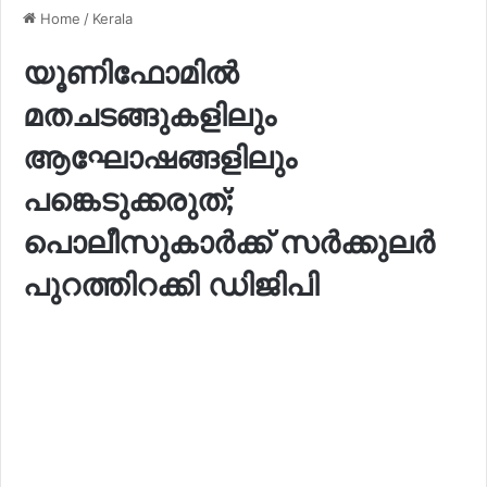
Home
/
Kerala
യൂണിഫോമിൽ
മതചടങ്ങുകളിലും
ആഘോഷങ്ങളിലും
പങ്കെടുക്കരുത്;
പൊലീസുകാർക്ക് സർക്കുലർ
പുറത്തിറക്കി ഡിജിപി