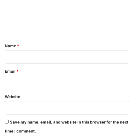
m
e
n
t
*
Name
*
Email
*
Website
Save my name, email, and website in this browser for the next
time I comment.