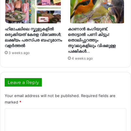
ഹിമാചലിലെ സ്കൂളുകളിൽ
കാണാൻ ഭംഗിയുണ്ട്,
ഒരുക്കിയത് കേരള വിഭവങ്ങൾ;
തൊട്ടാൽ പണി കിട്ടും!
ലക്ഷ്യം പരസ്പര ബഹുമാനം
തൊലിപ്പുറത്തും
വളർത്തൽ
തൂവലുകളിലും വിഷമുള്ള
പക്ഷികൾ…
3 weeks ago
4 weeks ago
Leave a Reply
Your email address will not be published.
Required fields are
marked
*
C
o
m