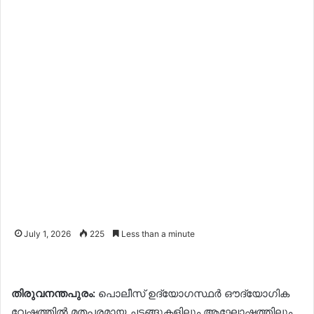
July 1, 2026
225
Less than a minute
തിരുവനന്തപുരം:
പൊലീസ് ഉദ്യോ​ഗസ്ഥർ ഔദ്യോ​ഗിക
വേഷത്തിൽ മതപരമായ ചടങ്ങുകളിലും ആഘോഷത്തിലും