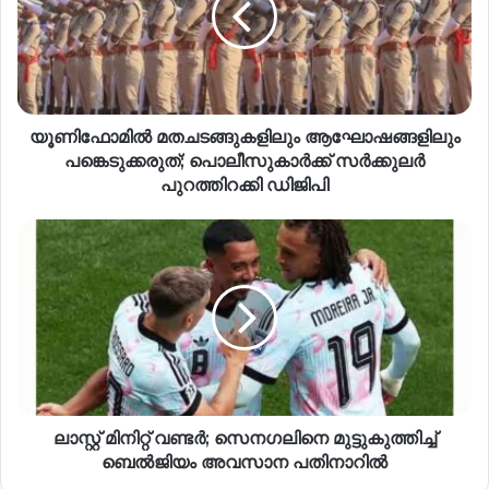
യൂണിഫോമിൽ മതചടങ്ങുകളിലും ആഘോഷങ്ങളിലും
പങ്കെടുക്കരുത്; പൊലീസുകാർക്ക് സർക്കുലർ
പുറത്തിറക്കി ഡിജിപി
ലാസ്റ്റ് മിനിറ്റ് വണ്ടർ; സെനഗലിനെ മുട്ടുകുത്തിച്ച്
ബെൽജിയം അവസാന പതിനാറിൽ