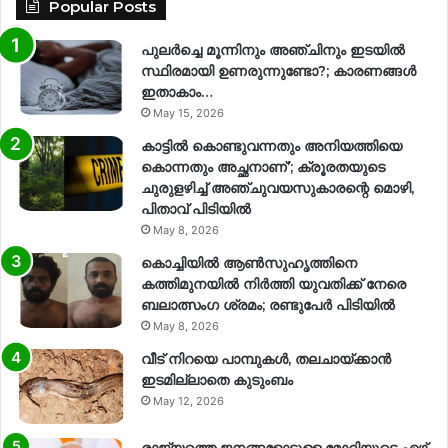
Popular Posts
പുലർച്ചെ മൂന്നിനും അഞ്ചിനും ഇടയിൽ
സ്ഥിരമായി ഉണരുന്നുണ്ടോ?; കാരണങ്ങള്‍
ഇതാകാം…
May 15, 2026
കാട്ടിൽ കൊണ്ടുവന്നതും അനിയത്തിയെ
കൊന്നതും അച്ഛനാണ്’; ക്രൂരതയുടെ
ചുരുളഴിച്ച് അഞ്ചുവയസുകാരന്റെ മൊഴി,
പിതാവ് പിടിയിൽ
May 8, 2026
കൊച്ചിയിൽ ആൺസുഹൃത്തിനെ
കത്തിമുനയിൽ നിർത്തി യുവതിക്ക് നേരെ
ബലാത്സംഗ​ ശ്രമം; രണ്ടുപേർ പിടിയിൽ
May 8, 2026
വീട് നിറയെ പാമ്പുകൾ, തലചായ്ക്കാൻ
ഇടമില്ലാതെ കുടുംബം
May 12, 2026