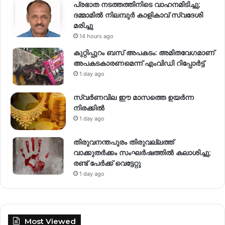
പ്രഭാത നടത്തത്തിനിടെ വാഹനമിടിച്ചു;
ദമ്മാമിൽ നിലമ്പുർ കാളികാവ് സ്വദേശി
മരിച്ചു
14 hours ago
കുറ്റിപ്പുറം ബസ് അപകടം: അമിതവേഗമാണ്
അപകടകാരണമെന്ന് എംവിഡി റിപ്പോർട്ട്
1 day ago
സ്വര്‍ണവില ഈ മാസത്തെ ഉയര്‍ന്ന
നിരക്കില്‍
1 day ago
തിരുവനന്തപുരം തിരുവല്ലത്ത്
വാക്കുതർക്കം സംഘർഷത്തിൽ കലാശിച്ചു;
രണ്ട് പേർക്ക് വെട്ടേറ്റു
1 day ago
Most Viewed