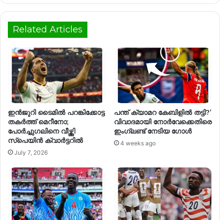
Related Articles
ഇൻജുറി ടൈമിൽ പറങ്കിക്കോട്ട
പന്ത് ക്യാമറ കേബിളിൽ തട്ടി?’
തകർത്ത് മെറീനോ;
വിവാദമായി നോർവേക്കെതിരെ
പോർച്ചുഗലിനെ വീഴ്ത്തി
ഇംഗ്ലണ്ട് നേടിയ ഗോൾ
സ്പെയിൻ ക്വാർട്ടറിൽ
4 weeks ago
July 7, 2026