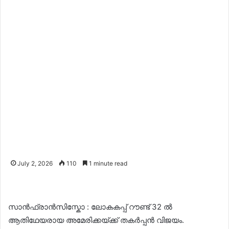
July 2, 2026
110
1 minute read
സാൻഫ്രാൻസിസ്കോ : ലോകകപ്പ് റൗണ്ട് 32 ൽ
ആതിഥേയരായ അമേരിക്കയ്ക്ക് തകർപ്പൻ വിജയം.