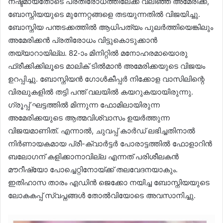
നഷ്ടമായതോടെ പ്രതിരോധത്തിലേക്ക് വലിഞ്ഞ അമേരിക്ക,
ബോസ്നിയയുടെ മുന്നേറ്റങ്ങളെ തടയുന്നതിൽ വിജയിച്ചു.
ബോസ്നിയ പന്തടക്കത്തിൽ ആധിപത്യം പുലർത്തിയെങ്കിലും
അമേരിക്കൻ പ്രതിരോധം വിട്ടുകൊടുക്കാൻ
തയ്യാറായില്ല. 82-ാം മിനിറ്റിൽ മനോഹരമായൊരു
ഫ്രീക്കിക്കിലൂടെ മാലിക് ടിൽമാൻ അമേരിക്കയുടെ വിജയം
ഉറപ്പിച്ചു. ബോസ്നിയൻ ഗോൾകീപ്പർ നിക്കോള വാസിലിന്റെ
വിരലുകളിൽ തട്ടി പന്ത് വലയിൽ കയറുകയായിരുന്നു.
ഗ്രൂപ്പ് ഘട്ടത്തിൽ മിന്നുന്ന ഫോമിലായിരുന്ന
അമേരിക്കയുടെ ആത്മവിശ്വാസം ഉയർത്തുന്ന
വിജയമാണിത്. എന്നാൽ, ചുവപ്പ് കാർഡ് ലഭിച്ചതിനാൽ
നിർണായകമായ പ്രീ-ക്വാർട്ടർ പോരാട്ടത്തിൽ ഫോളാറിൻ
ബലോഗന് കളിക്കാനാവില്ല എന്നത് പരിശീലകൻ
മൗറീഷ്യോ പോച്ചെറ്റിനോയ്ക്ക് തലവേദനയാകും.
ഇതിഹാസ താരം എഡിൻ ജെക്കോ നയിച്ച ബോസ്നിയയുടെ
ലോകകപ്പ് സ്വപ്നങ്ങൾ തോൽവിയോടെ അവസാനിച്ചു.