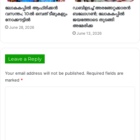
ലോകകപ്പിൽ ആഫ്രിക്കൻ
ഡബിളടച്ച് അരങ്ങേറ്റക്കാരൻ
വസന്തം; 10ൽ ഒമ്പത് ടീമുകളും
ബലോഗൺ; ലോകകപ്പിൽ
നോക്കൗട്ടിൽ
ജയത്തോടെ തുടങ്ങി
അമേരിക്ക
June 28, 2026
June 13, 2026
Leave a Reply
Your email address will not be published.
Required fields are
marked
*
C
o
m
m
e
n