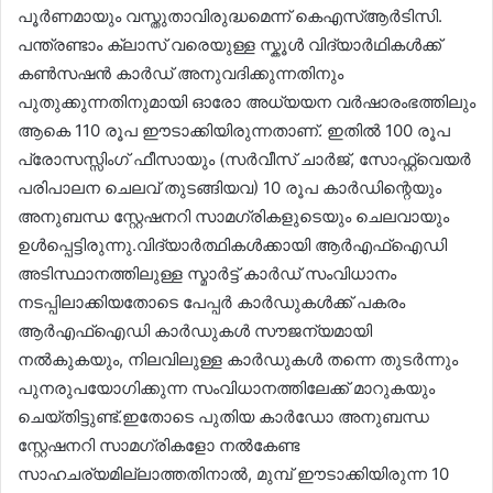
പൂർണമായും വസ്തുതാവിരുദ്ധമെന്ന് കെഎസ്ആർടിസി.
പന്ത്രണ്ടാം ക്ലാസ് വരെയുള്ള സ്കൂൾ വിദ്യാർഥികള്‍ക്ക്
കൺസഷൻ കാർഡ് അനുവദിക്കുന്നതിനും
പുതുക്കുന്നതിനുമായി ഓരോ അധ്യയന വർഷാരംഭത്തിലും
ആകെ 110 രൂപ ഈടാക്കിയിരുന്നതാണ്. ഇതിൽ 100 രൂപ
പ്രോസസ്സിംഗ് ഫീസായും (സർവീസ് ചാർജ്, സോഫ്റ്റ്‌വെയർ
പരിപാലന ചെലവ് തുടങ്ങിയവ) 10 രൂപ കാർഡിന്റെയും
അനുബന്ധ സ്റ്റേഷനറി സാമഗ്രികളുടെയും ചെലവായും
ഉൾപ്പെട്ടിരുന്നു.വിദ്യാർത്ഥികൾക്കായി ആർഎഫ്ഐഡി
അടിസ്ഥാനത്തിലുള്ള സ്മാർട്ട് കാർഡ് സംവിധാനം
നടപ്പിലാക്കിയതോടെ പേപ്പർ കാർഡുകൾക്ക് പകരം
ആർഎഫ്ഐഡി കാർഡുകൾ സൗജന്യമായി
നൽകുകയും, നിലവിലുള്ള കാർഡുകൾ തന്നെ തുടർന്നും
പുനരുപയോഗിക്കുന്ന സംവിധാനത്തിലേക്ക് മാറുകയും
ചെയ്തിട്ടുണ്ട്.ഇതോടെ പുതിയ കാർഡോ അനുബന്ധ
സ്റ്റേഷനറി സാമഗ്രികളോ നൽകേണ്ട
സാഹചര്യമില്ലാത്തതിനാൽ, മുമ്പ് ഈടാക്കിയിരുന്ന 10