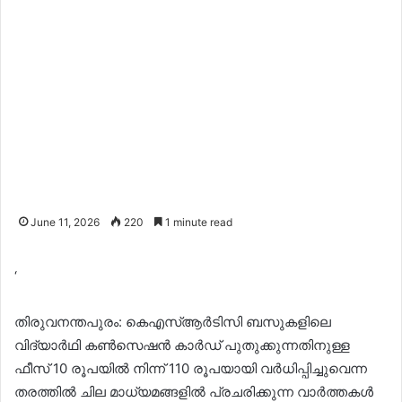
June 11, 2026
220
1 minute read
‘
തിരുവനന്തപുരം: കെഎസ്ആർടിസി ബസുകളിലെ
വിദ്യാര്‍ഥി കൺസെഷൻ കാർഡ് പുതുക്കുന്നതിനുള്ള
ഫീസ് 10 രൂപയിൽ നിന്ന് 110 രൂപയായി വർധിപ്പിച്ചുവെന്ന
തരത്തിൽ ചില മാധ്യമങ്ങളിൽ പ്രചരിക്കുന്ന വാർത്തകൾ