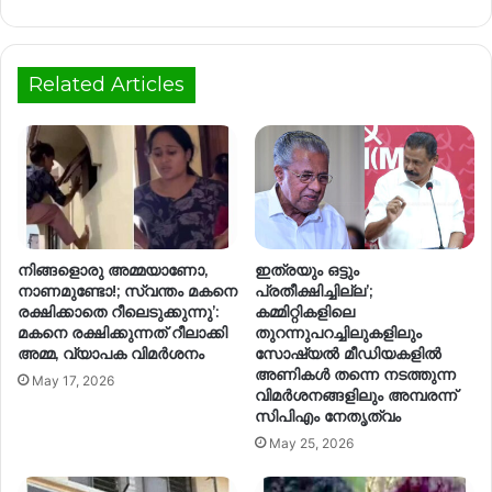
Related Articles
നിങ്ങളൊരു അമ്മയാണോ,
ഇത്രയും ഒട്ടും
നാണമുണ്ടോ!; സ്വന്തം മകനെ
പ്രതീക്ഷിച്ചില്ല’;
രക്ഷിക്കാതെ റീലെടുക്കുന്നു’:
കമ്മിറ്റികളിലെ
മകനെ രക്ഷിക്കുന്നത് റീലാക്കി
തുറന്നുപറച്ചിലുകളിലും
അമ്മ, വ്യാപക വിമര്‍ശനം
സോഷ്യൽ മീഡിയകളിൽ
അണികൾ തന്നെ നടത്തുന്ന
May 17, 2026
വിമർശനങ്ങളിലും അമ്പരന്ന്
സിപിഎം നേതൃത്വം
May 25, 2026