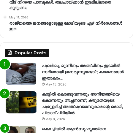
വീട് നിറയെ പാമ്പുകൾ, തലചായ്ക്കാൻ ഇടമില്ലാതെ
കുടുംബം
May 11, 2026
രാജ്യത്തെ ജനങ്ങളോടുള്ള മോദിയുടെ ഏഴ് നിര്‍ദേശങ്ങള്‍
ഇവ
Popular Posts
പുലർച്ചെ മൂന്നിനും അഞ്ചിനും ഇടയിൽ
സ്ഥിരമായി ഉണരുന്നുണ്ടോ?; കാരണങ്ങള്‍
ഇതാകാം…
May 15, 2026
കാട്ടിൽ കൊണ്ടുവന്നതും അനിയത്തിയെ
കൊന്നതും അച്ഛനാണ്’; ക്രൂരതയുടെ
ചുരുളഴിച്ച് അഞ്ചുവയസുകാരന്റെ മൊഴി,
പിതാവ് പിടിയിൽ
May 8, 2026
കൊച്ചിയിൽ ആൺസുഹൃത്തിനെ