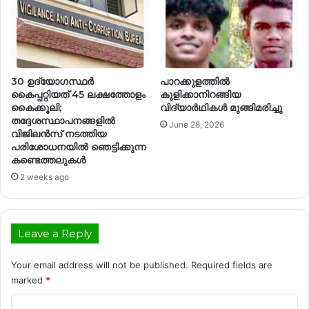
30 ഉദ്യോഗസ്ഥർ
പാറക്കുളത്തിൽ
കൈപ്പറ്റിയത് 45 ലക്ഷത്തോളം
കുളിക്കാനിറങ്ങിയ
കൈക്കൂലി;
വിദ്യാർഥികൾ മുങ്ങിമരിച്ചു
തദ്ദേശസ്ഥാപനങ്ങളിൽ
June 28, 2026
വിജിലൻസ് നടത്തിയ
പരിശോധനയിൽ ഞെട്ടിക്കുന്ന
കണ്ടെത്തലുകൾ
2 weeks ago
Leave a Reply
Your email address will not be published.
Required fields are
marked
*
C