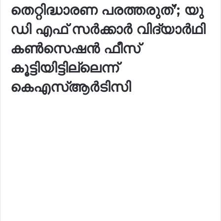
തെറ്റിദ്ധാരണ പരത്തരുത്’; യു
ഡി എഫ് സർക്കാർ വിദ്യാർഥി
കൺസെഷൻ ഫീസ്
കൂട്ടിയിട്ടില്ലെന്ന്
കെഎസ്ആർടിസി