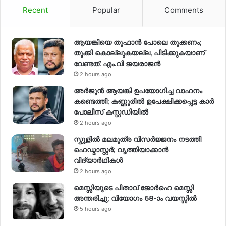
Recent
Popular
Comments
ആയങ്കിയെ തൂഫാൻ പോലെ തൂക്കണം;
തൂക്കി കൊല്ലുകയല്ല, പിടിക്കുകയാണ്
വേണ്ടത്: എം.വി ജയരാജൻ
2 hours ago
അർജുൻ ആയങ്കി ഉപയോഗിച്ച വാഹനം
കണ്ടെത്തി; കണ്ണൂരിൽ ഉപേക്ഷിക്കപ്പെട്ട കാർ
പോലീസ് കസ്റ്റഡിയിൽ
2 hours ago
സ്കൂളിൽ മലമൂത്ര വിസർജ്ജനം നടത്തി
ഹെഡ്മാസ്റ്റർ; വൃത്തിയാക്കാൻ
വിദ്യാർഥികൾ
2 hours ago
മെസ്സിയുടെ പിതാവ് ജോർഹെ മെസ്സി
അന്തരിച്ചു; വിയോഗം 68-ാം വയസ്സിൽ
5 hours ago