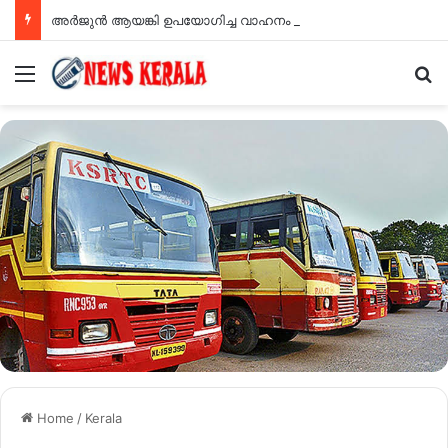
അർജുൻ ആയങ്കി ഉപയോഗിച്ച വാഹനം കണ്ടെത്തി; കണ്ണൂരിൽ ഉപേക്ഷിക്കപ്പെട്ട കാർ പോലീസ് കസ്റ്റഡിയിൽ
Menu
Se
Home
/
Kerala