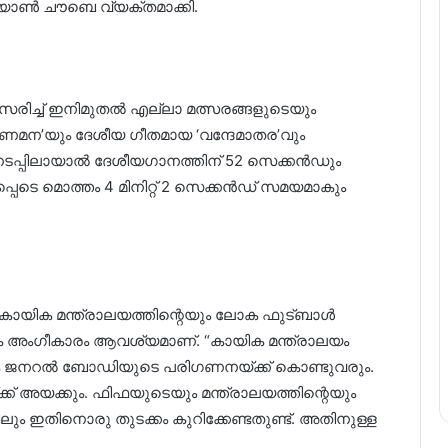
്യാൺ ചൗബെ വ്യക്തമാക്കി.
ിച്ച് ഇനിമുതൽ എല്ലാ മത്സരങ്ങളുടെയും
മന’യും ദേശീയ ഗീതമായ ‘വന്ദേമാതര’വും
നടപ്പിലായാൽ ദേശീയഗാനത്തിന് 52 സെക്കൻഡും
ൾപ്പെടെ മൊത്തം 4 മിനിറ്റ് 2 സെക്കൻഡ് സമയമാകും
ര കായിക മന്ത്രാലയത്തിന്റെയും ലോക ഫുട്ബാൾ
ംഗീകാരം ആവശ്യമാണ്. “കായിക മന്ത്രാലയം
ണ്ടും ജനറൽ ബോഡിയുടെ പരിഗണനയ്ക്ക് കൊണ്ടുവരും.
് അയക്കും. ഫിഫയുടെയും മന്ത്രാലയത്തിന്റെയും
ും ഇതിനൊരു തുടക്കം കുറിക്കേണ്ടതുണ്ട്. അതിനുള്ള