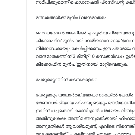
സമീപിക്കുമെന്ന് ഫെഡറേഷൻ പ്രസിഡന്റ് കല
മത്സരങ്ങൾക്ക് മുൻപ് വന്ദേമാതരം
ഫെഡറേഷൻ അംഗീകരിച്ച പുതിയ പ്രമേയമനുസര
കിക്കോഫിന് മുൻപായി ദേശീയഗാനമായ ‘ജനഗണ
നിർബന്ധമായും കേൾപ്പിക്കണം. ഈ പ്രമേയം 
വന്ദേമാതരത്തിന് 3 മിനിറ്റ് 10 സെക്കൻഡും ഉ
കിക്കോഫിന് മുൻപ് ഇതിനായി മാറ്റിവെക്കുക.
പേരുമാറ്റത്തിന് കടമ്പകളേറെ
പേരുമാറ്റം യാഥാർത്ഥ്യമാകണമെങ്കിൽ കേന്ദ്
ഭരണസമിതിയായ ഫിഫയുടെയും ഔദ്യോഗിക അ
ഇതിന് പച്ചക്കൊടി കാണിച്ചാൽ പ്രമേയം വീ
അതിനുശേഷം അന്തിമ അനുമതിക്കായി ഫിഫയ്ക്ക
അനുമതികൾ ആവശ്യമുണ്ട്, എവിടെ നിന്നെങ്കില
തുടക്കമാണിത്,” – കല്യാൺ ചൗബെ പറഞ്ഞു.