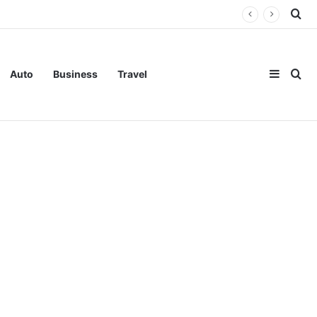
Se
Sideba
Se
Auto
Business
Travel