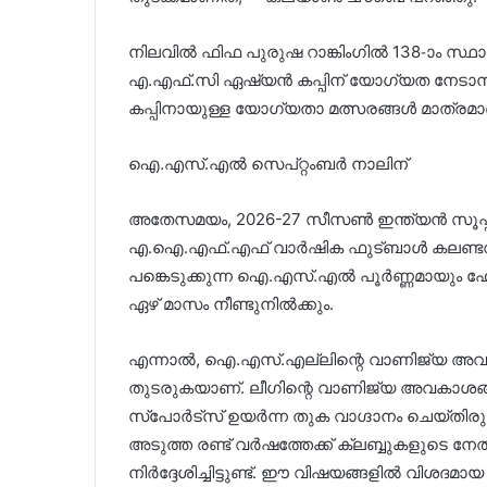
നിലവിൽ ഫിഫ പുരുഷ റാങ്കിംഗിൽ 138-ാം സ്ഥാന
എ.എഫ്.സി ഏഷ്യൻ കപ്പിന് യോഗ്യത നേടാനും 
കപ്പിനായുള്ള യോഗ്യതാ മത്സരങ്ങൾ മാത്രമാണ്
ഐ.എസ്.എൽ സെപ്റ്റംബർ നാലിന്
അതേസമയം, 2026-27 സീസൺ ഇന്ത്യൻ സൂപ്പർ ല
എ.ഐ.എഫ്.എഫ് വാർഷിക ഫുട്ബാൾ കലണ്ടറി
പങ്കെടുക്കുന്ന ഐ.എസ്.എൽ പൂർണ്ണമായും ഹോ
ഏഴ് മാസം നീണ്ടുനിൽക്കും.
എന്നാൽ, ഐ.എസ്.എല്ലിന്റെ വാണിജ്യ അവകാ
തുടരുകയാണ്. ലീഗിന്റെ വാണിജ്യ അവകാശങ്
സ്പോർട്സ് ഉയർന്ന തുക വാഗ്ദാനം ചെയ്തിരു
അടുത്ത രണ്ട് വർഷത്തേക്ക് ക്ലബ്ബുകളുടെ നേത
നിർദ്ദേശിച്ചിട്ടുണ്ട്. ഈ വിഷയങ്ങളിൽ വിശദമായ 