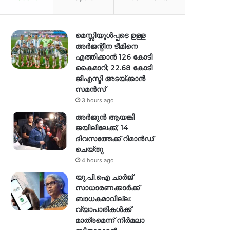
മെസ്സിയുൾപ്പടെ ഉള്ള
അർജന്റീന ടീമിനെ
എത്തിക്കാൻ 126 കോടി
കൈമാറി; 22.68 കോടി
ജിഎസ്ടി അടയ്ക്കാൻ
സമൻസ്
3 hours ago
അർജുൻ ആയങ്കി
ജയിലിലേക്ക്; 14
ദിവസത്തേക്ക് റിമാൻഡ്
ചെയ്തു
4 hours ago
യു.പി.ഐ ചാർജ്
സാധാരണക്കാർക്ക്
ബാധകമാവില്ല:
വ്യാപാരികൾക്ക്
മാത്രമെന്ന് നിർമലാ