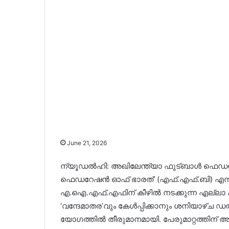
June 21, 2026
ന്യൂഡൽഹി: അഖിലേന്ത്യാ ഫുട്ബാൾ ഫെഡറ
ഫെഡറേഷൻ ഓഫ് ഭാരത്’ (എഫ്.എഫ്.ബി) എന്ന് മ
എ.ഐ.എഫ്.എഫിന് കീഴിൽ നടക്കുന്ന എല്ലാ 
‘വന്ദേമാതര’വും കേൾപ്പിക്കാനും ശനിയാ
യോഗത്തിൽ തീരുമാനമായി. പേരുമാറ്റത്തിന് അ