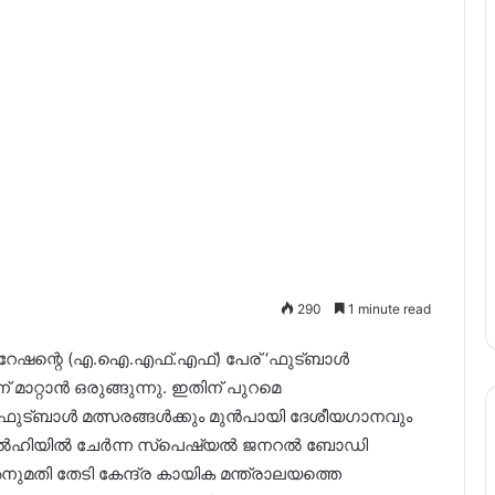
290
1 minute read
േഷന്റെ (എ.ഐ.എഫ്.എഫ്) പേര് ‘ഫുട്ബാൾ
ാറ്റാൻ ഒരുങ്ങുന്നു. ഇതിന് പുറമെ
ഫുട്ബാൾ മത്സരങ്ങൾക്കും മുൻപായി ദേശീയഗാനവും
ഴ്ച ഡൽഹിയിൽ ചേർന്ന സ്പെഷ്യൽ ജനറൽ ബോഡി
നുമതി തേടി കേന്ദ്ര കായിക മന്ത്രാലയത്തെ