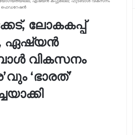
്പ് യോഗ്യതയില്ല, ഏഷ്യൻ കപ്പുമില്ല; ഫുട്ബാൾ വികസനം
ാക്കി ഫെഡറേഷൻ
കേട്, ലോകകപ്പ്
, ഏഷ്യൻ
ുട്ബാൾ വികസനം
ര’വും ‘ഭാരത്’
്ചയാക്കി