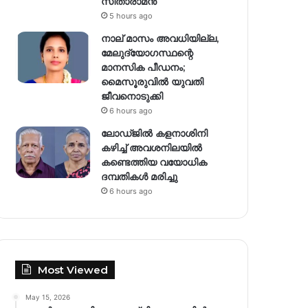
സീതാരാമൻ
5 hours ago
നാല് മാസം അവധിയില്ല,
മേലുദ്യോഗസ്ഥന്റെ
മാനസിക പീഡനം;
മൈസൂരുവിൽ യുവതി
ജീവനൊടുക്കി
6 hours ago
ലോഡ്ജിൽ കളനാശിനി
കഴിച്ച് അവശനിലയിൽ
കണ്ടെത്തിയ വയോധിക
ദമ്പതികൾ മരിച്ചു
6 hours ago
Most Viewed
May 15, 2026