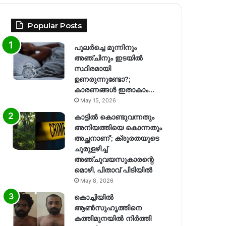
Popular Posts
പുലർച്ചെ മൂന്നിനും
അഞ്ചിനും ഇടയിൽ
സ്ഥിരമായി
ഉണരുന്നുണ്ടോ?;
കാരണങ്ങള്‍ ഇതാകാം…
May 15, 2026
കാട്ടിൽ കൊണ്ടുവന്നതും
അനിയത്തിയെ കൊന്നതും
അച്ഛനാണ്’; ക്രൂരതയുടെ
ചുരുളഴിച്ച്
അഞ്ചുവയസുകാരന്റെ
മൊഴി, പിതാവ് പിടിയിൽ
May 8, 2026
കൊച്ചിയിൽ
ആൺസുഹൃത്തിനെ
കത്തിമുനയിൽ നിർത്തി