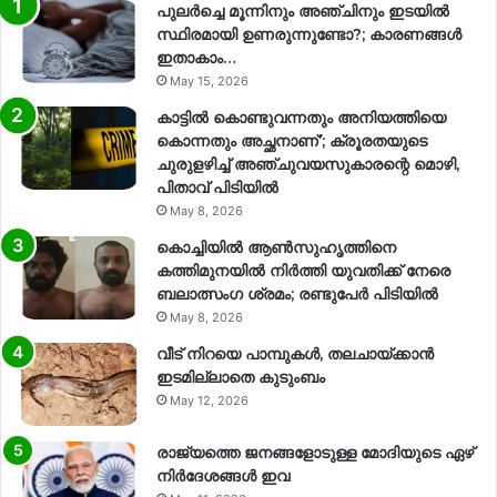
പുലർച്ചെ മൂന്നിനും അഞ്ചിനും ഇടയിൽ
സ്ഥിരമായി ഉണരുന്നുണ്ടോ?; കാരണങ്ങള്‍
ഇതാകാം…
May 15, 2026
കാട്ടിൽ കൊണ്ടുവന്നതും അനിയത്തിയെ
കൊന്നതും അച്ഛനാണ്’; ക്രൂരതയുടെ
ചുരുളഴിച്ച് അഞ്ചുവയസുകാരന്റെ മൊഴി,
പിതാവ് പിടിയിൽ
May 8, 2026
കൊച്ചിയിൽ ആൺസുഹൃത്തിനെ
കത്തിമുനയിൽ നിർത്തി യുവതിക്ക് നേരെ
ബലാത്സംഗ​ ശ്രമം; രണ്ടുപേർ പിടിയിൽ
May 8, 2026
വീട് നിറയെ പാമ്പുകൾ, തലചായ്ക്കാൻ
ഇടമില്ലാതെ കുടുംബം
May 12, 2026
രാജ്യത്തെ ജനങ്ങളോടുള്ള മോദിയുടെ ഏഴ്
നിര്‍ദേശങ്ങള്‍ ഇവ