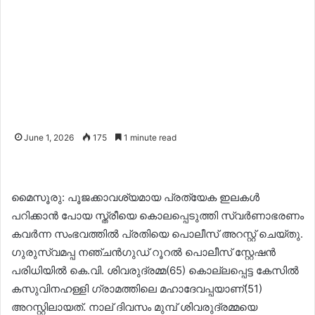
June 1, 2026
175
1 minute read
മൈസൂരു: പൂജക്കാവശ്യമായ പ്രത്യേക ഇലകൾ
പറിക്കാൻ പോയ സ്ത്രീയെ കൊലപ്പെടുത്തി സ്വർണാഭരണം
കവർന്ന സംഭവത്തിൽ പ്രതിയെ പൊലീസ് അറസ്റ്റ് ചെയ്തു.
ഗുരുസ്വമപ്പ നഞ്ചൻഗുഡ് റൂറൽ പൊലീസ് സ്റ്റേഷൻ
പരിധിയിൽ കെ.വി. ശിവരുദ്രമ്മ(65) കൊല്ലപ്പെട്ട കേസിൽ
കസുവിനഹള്ളി ഗ്രാമത്തിലെ മഹാദേവപ്പയാണ്(51)
അറസ്റ്റിലായത്. നാല് ദിവസം മുമ്പ് ശിവരുദ്രമ്മയെ