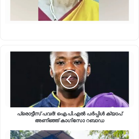
പ്രൊട്ടീസ് പവർ! ഐ.പി.എൽ പർപ്പിൾ ക്യാപ്
അണിഞ്ഞ് കാഗിസോ റബാഡ