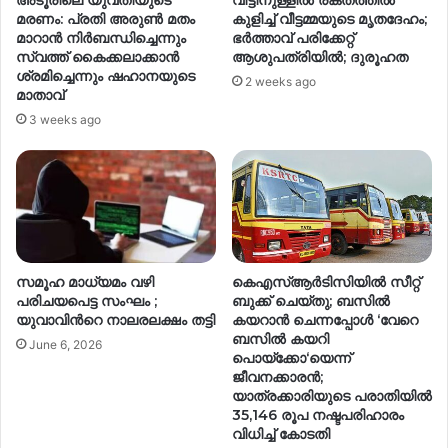
മരണം: പ്രതി അരുൺ മതം
കുളിച്ച് വീട്ടമ്മയുടെ മൃതദേഹം;
മാറാൻ നിർബന്ധിച്ചെന്നും
ഭർത്താവ് പരിക്കേറ്റ്
സ്വത്ത് കൈക്കലാക്കാൻ
ആശുപത്രിയിൽ; ദുരൂഹത
ശ്രമിച്ചെന്നും ഷഹാനയുടെ
2 weeks ago
മാതാവ്
3 weeks ago
സമൂഹ മാധ്യമം വഴി
കെഎസ്ആർടിസിയിൽ സീറ്റ്
പരിചയപെട്ട സംഘം ;
ബുക്ക് ചെയ്തു; ബസിൽ
യുവാവിന്‍റെ നാലരലക്ഷം തട്ടി
കയറാൻ ചെന്നപ്പോൾ ‘വേറെ
ബസിൽ കയറി
June 6, 2026
പൊയ്ക്കോ‘യെന്ന്
ജീവനക്കാരൻ;
യാത്രക്കാരിയുടെ പരാതിയിൽ
35,146 രൂപ നഷ്ടപരിഹാരം
വിധിച്ച് കോടതി