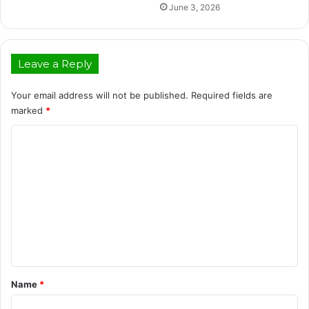
June 3, 2026
Leave a Reply
Your email address will not be published.
Required fields are
marked
*
C
o
m
m
e
n
t
*
Name
*