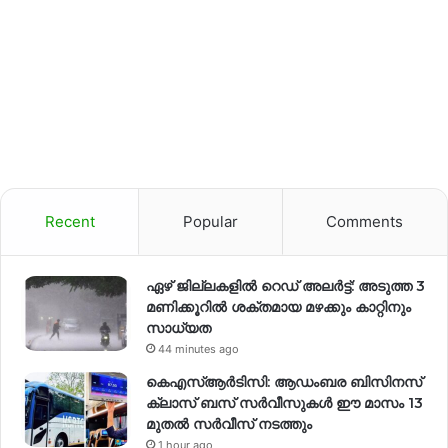
Recent
Popular
Comments
ഏഴ് ജില്ലകളില്‍ റെഡ് അലര്‍ട്ട്: അടുത്ത 3
മണിക്കൂറിൽ ശക്തമായ മഴക്കും കാറ്റിനും
സാധ്യത
44 minutes ago
കെഎസ്ആർടിസി: ആഡംബര ബിസിനസ്
ക്ലാസ് ബസ് സർവീസുകൾ ഈ മാസം 13
മുതൽ സർവീസ് നടത്തും
1 hour ago