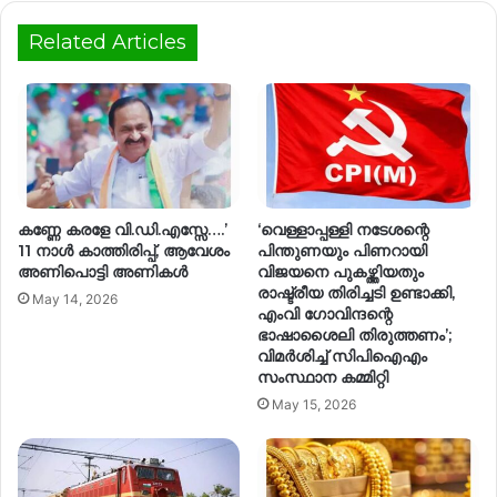
Related Articles
കണ്ണേ കരളേ വി.ഡി.എസ്സേ….’
‘വെള്ളാപ്പള്ളി നടേശന്റെ
11 നാൾ കാത്തിരിപ്പ്, ആവേശം
പിന്തുണയും പിണറായി
അണിപൊട്ടി അണികൾ
വിജയനെ പുകഴ്ത്തിയതും
രാഷ്ട്രീയ തിരിച്ചടി ഉണ്ടാക്കി,
May 14, 2026
എംവി ഗോവിന്ദന്റെ
ഭാഷാശൈലി തിരുത്തണം’;
വിമർശിച്ച് സിപിഐഎം
സംസ്ഥാന കമ്മിറ്റി
May 15, 2026