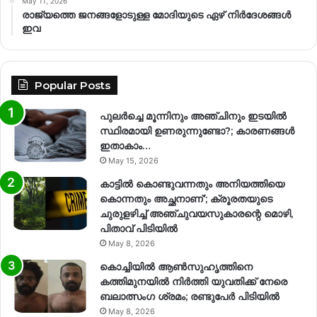
May 11, 2026
രാജ്യത്തെ ജനങ്ങളോടുള്ള മോദിയുടെ ഏഴ് നിര്‍ദേശങ്ങള്‍
ഇവ
Popular Posts
പുലർച്ചെ മൂന്നിനും അഞ്ചിനും ഇടയിൽ
സ്ഥിരമായി ഉണരുന്നുണ്ടോ?; കാരണങ്ങള്‍
ഇതാകാം…
May 15, 2026
കാട്ടിൽ കൊണ്ടുവന്നതും അനിയത്തിയെ
കൊന്നതും അച്ഛനാണ്’; ക്രൂരതയുടെ
ചുരുളഴിച്ച് അഞ്ചുവയസുകാരന്റെ മൊഴി,
പിതാവ് പിടിയിൽ
May 8, 2026
കൊച്ചിയിൽ ആൺസുഹൃത്തിനെ
കത്തിമുനയിൽ നിർത്തി യുവതിക്ക് നേരെ
ബലാത്സംഗ​ ശ്രമം; രണ്ടുപേർ പിടിയിൽ
May 8, 2026