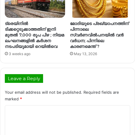
ട്രെയിനില്‍
മോദിയുടെ പ്രഖ്യാപനത്തിന്
ടിക്കറ്റെടുക്കാത്തതിന് ഇനി
പിന്നാലെ
മുതൽ 7,000 രൂപ പിഴ ; നിയമ
സ്വര്‍ണവില്‍പനയില്‍ വന്‍
ലംഘനങ്ങളില്‍ കര്‍ശന
വര്‍ധന; പിന്നിലെ
നടപടിയുമായി റെയില്‍വെ
കാരണമെന്ത് ?
3 weeks ago
May 13, 2026
Leave a Reply
Your email address will not be published.
Required fields are
marked
*
C
o
m