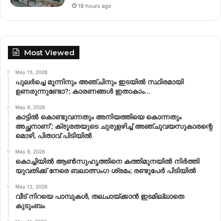
18 hours ago
Most Viewed
May 15, 2026
പുലർച്ചെ മൂന്നിനും അഞ്ചിനും ഇടയിൽ സ്ഥിരമായി
ഉണരുന്നുണ്ടോ?; കാരണങ്ങള്‍ ഇതാകാം…
May 8, 2026
കാട്ടിൽ കൊണ്ടുവന്നതും അനിയത്തിയെ കൊന്നതും
അച്ഛനാണ്’; ക്രൂരതയുടെ ചുരുളഴിച്ച് അഞ്ചുവയസുകാരന്റെ
മൊഴി, പിതാവ് പിടിയിൽ
May 8, 2026
കൊച്ചിയിൽ ആൺസുഹൃത്തിനെ കത്തിമുനയിൽ നിർത്തി
യുവതിക്ക് നേരെ ബലാത്സംഗ​ ശ്രമം; രണ്ടുപേർ പിടിയിൽ
May 12, 2026
വീട് നിറയെ പാമ്പുകൾ, തലചായ്ക്കാൻ ഇടമില്ലാതെ
കുടുംബം