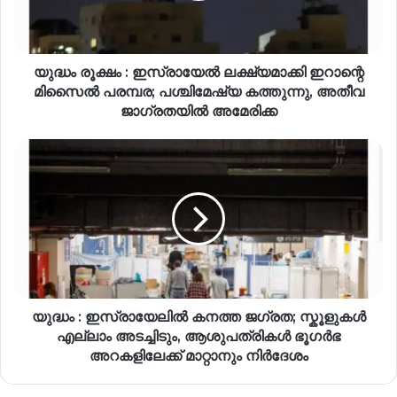
യുദ്ധം രൂക്ഷം : ഇസ്രായേൽ ലക്ഷ്യമാക്കി ഇറാന്റെ
മിസൈൽ പരമ്പര; പശ്ചിമേഷ്യ കത്തുന്നു, അതീവ
ജാഗ്രതയിൽ അമേരിക്ക
യുദ്ധം : ഇസ്രായേലിൽ കനത്ത ജഗ്രത; സ്കൂളുകൾ
എല്ലാം അടച്ചിടും, ആശുപത്രികൾ ഭൂഗർഭ
അറകളിലേക്ക് മാറ്റാനും നിര്‍ദേശം