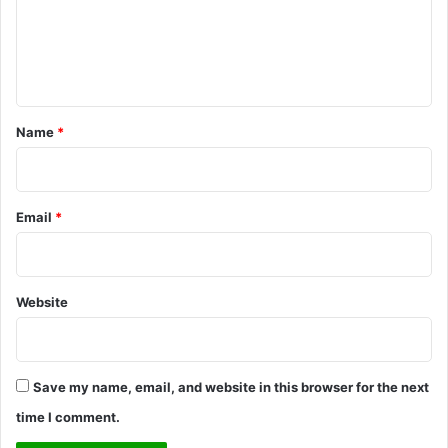
m
e
n
t
*
Name
*
Email
*
Website
Save my name, email, and website in this browser for the next
time I comment.