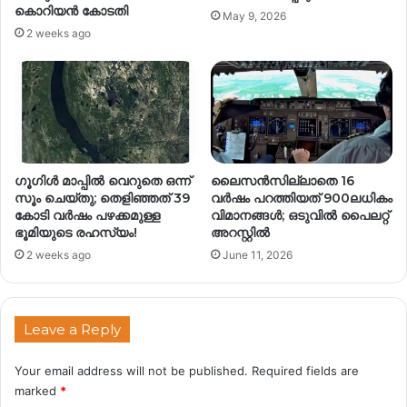
കൊറിയൻ കോടതി
May 9, 2026
2 weeks ago
ഗൂഗിൾ മാപ്പിൽ വെറുതെ ഒന്ന്
ലൈസൻസില്ലാതെ 16
സൂം ചെയ്തു; തെളിഞ്ഞത് 39
വർഷം പറത്തിയത് 900ലധികം
കോടി വർഷം പഴക്കമുള്ള
വിമാനങ്ങൾ; ഒടുവിൽ പൈലറ്റ്
ഭൂമിയുടെ രഹസ്യം!
അറസ്റ്റിൽ
2 weeks ago
June 11, 2026
Leave a Reply
Your email address will not be published.
Required fields are
marked
*