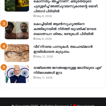
കൊന്നതും അച്ഛനാണ്’; ക്രൂരതയുടെ
ചുരുളഴിച്ച് അഞ്ചുവയസുകാരന്റെ മൊഴി,
പിതാവ് പിടിയിൽ
May 8, 2026
കൊച്ചിയിൽ ആൺസുഹൃത്തിനെ
കത്തിമുനയിൽ നിർത്തി യുവതിക്ക് നേരെ
ബലാത്സംഗ​ ശ്രമം; രണ്ടുപേർ പിടിയിൽ
May 8, 2026
വീട് നിറയെ പാമ്പുകൾ, തലചായ്ക്കാൻ
ഇടമില്ലാതെ കുടുംബം
May 12, 2026
രാജ്യത്തെ ജനങ്ങളോടുള്ള മോദിയുടെ ഏഴ്
നിര്‍ദേശങ്ങള്‍ ഇവ
May 11, 2026
© Copyright 2026, All Rights Reserved |
Newskerala