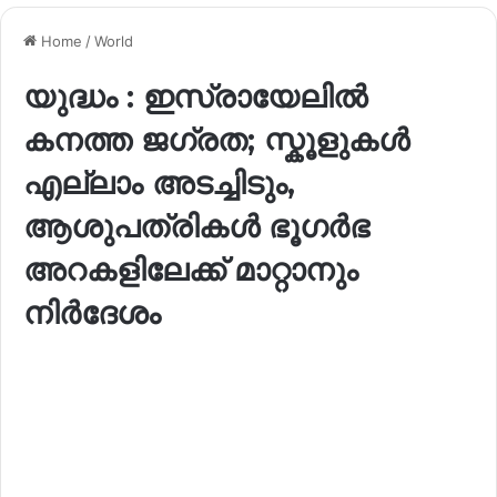
Home
/
World
യുദ്ധം : ഇസ്രായേലിൽ
കനത്ത ജഗ്രത; സ്കൂളുകൾ
എല്ലാം അടച്ചിടും,
ആശുപത്രികൾ ഭൂഗർഭ
അറകളിലേക്ക് മാറ്റാനും
നിര്‍ദേശം