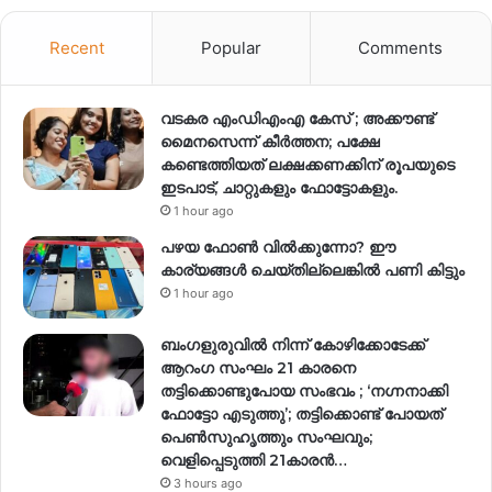
Recent
Popular
Comments
വടകര എംഡിഎംഎ കേസ് ; അക്കൗണ്ട്
മൈനസെന്ന് കീർത്തന; പക്ഷേ
കണ്ടെത്തിയത് ലക്ഷക്കണക്കിന് രൂപയുടെ
ഇടപാട്, ചാറ്റുകളും ഫോട്ടോകളും.
1 hour ago
പഴയ ഫോൺ വിൽക്കുന്നോ? ഈ
കാര്യങ്ങൾ ചെയ്തില്ലെങ്കിൽ പണി കിട്ടും
1 hour ago
ബംഗളുരുവിൽ നിന്ന് കോഴിക്കോടേക്ക്
ആറംഗ സംഘം 21 കാരനെ
തട്ടിക്കൊണ്ടുപോയ സംഭവം ; ‘നഗ്നനാക്കി
ഫോട്ടോ എടുത്തു’; തട്ടിക്കൊണ്ട് പോയത്
പെണ്‍സുഹൃത്തും സംഘവും;
വെളിപ്പെടുത്തി 21കാരന്‍…
3 hours ago