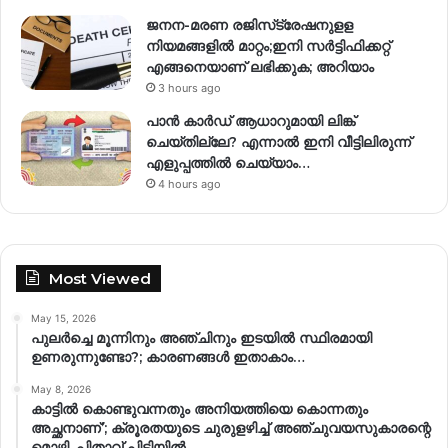
ജനന-മരണ രജിസ്‌ട്രേഷനുളള
നിയമങ്ങളില്‍ മാറ്റം;ഇനി സര്‍ട്ടിഫിക്കറ്റ്
എങ്ങനെയാണ് ലഭിക്കുക; അറിയാം
3 hours ago
പാൻ കാർഡ് ആധാറുമായി ലിങ്ക്
ചെയ്തില്ലേ? എന്നാൽ ഇനി വീട്ടിലിരുന്ന്
എളുപ്പത്തിൽ ചെയ്യാം…
4 hours ago
Most Viewed
May 15, 2026
പുലർച്ചെ മൂന്നിനും അഞ്ചിനും ഇടയിൽ സ്ഥിരമായി
ഉണരുന്നുണ്ടോ?; കാരണങ്ങള്‍ ഇതാകാം…
May 8, 2026
കാട്ടിൽ കൊണ്ടുവന്നതും അനിയത്തിയെ കൊന്നതും
അച്ഛനാണ്’; ക്രൂരതയുടെ ചുരുളഴിച്ച് അഞ്ചുവയസുകാരന്റെ
മൊഴി, പിതാവ് പിടിയിൽ