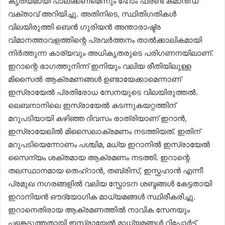
കൃത്യമായി പാലിക്കണമെന്നും ഹോം ഫ്രണ്ട് കമാൻഡ്
വക്താവ് അറിയിച്ചു. അതിനിടെ, സ്ഥിതിഗതികൾ
വിലയിരുത്തി ബെൻ ഗുരിയൻ അന്താരാഷ്ട്ര
വിമാനത്താവളത്തിന്റെ പ്രവർത്തനം താൽക്കാലികമായി
നിർത്തുന്ന കാര്യവും അധികൃതരുടെ പരിഗണനയിലാണ്.
ഇറാന്റെ ഭാഗത്തുനിന്ന് ഇനിയും വലിയ രീതിയിലുള്ള
മിസൈൽ ആക്രമണങ്ങൾ ഉണ്ടായേക്കാമെന്നാണ്
ഇസ്രായേൽ പ്രതിരോധ സേനയുടെ വിലയിരുത്തൽ.
ലെബനാനിലെ ഇസ്രായേൽ കടന്നുകയറ്റത്തിന്
മറുപടിയായി കഴിഞ്ഞ ദിവസം രാത്രിയാണ് ഇറാൻ,
ഇസ്രായേലില്‍ മിസൈലാക്രമണം നടത്തിയത്. ഇതിന്
മറുപടിയെന്നോണം പശ്ചിമ, മധ്യ ഇറാനില്‍ ഇസ്രായേൽ
സൈന്യം ശക്തമായ ആക്രമണം നടത്തി. ഇറാന്റെ
തലസ്ഥാനമായ തെഹ്റാന്‍, തബ്രിസ്, ഇസ്ഫഹാൻ എന്നീ
പ്രമുഖ നഗരങ്ങളിൽ വലിയ സ്ഫോടന ശബ്ദങ്ങൾ കേട്ടതായി
ഇറാനിയൻ ഔദ്യോഗിക മാധ്യമങ്ങൾ സ്ഥിരീകരിച്ചു.
ഇറാനെതിരായ ആക്രമണത്തിൽ നാവിക സേനയും
പങ്കെടുത്തതായി ഇസ്രായേൽ മാധ്യമങ്ങൾ റിപ്പോര്‍ട്ട്