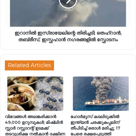
ഇറാനില്‍ ഇസ്രായേലിന്റെ തിരിച്ചടി; തെഹ്റാൻ,
തബ്രീസ്, ഇസ്ഫഹാൻ നഗരങ്ങളിൽ സ്ഫോടനം
Related Articles
വിഭവങ്ങൾ അലങ്കരിക്കാൻ
ഹോർമുസ് കടലിടുക്കിൽ
49,000 ഉറുമ്പുകൾ; മിഷ്ലിൻ
ഇന്ത്യൻ ചരക്കുകപ്പലിന്
സ്റ്റാർ റസ്റ്റാറന്റ് ഉടമക്ക്
തീപിടിച്ച് ഒരാൾ മരിച്ചു; 17
തടവുശിക്ഷ നൽകാൻ ദക്ഷിണ
പേരെ രക്ഷപ്പെടുത്തി