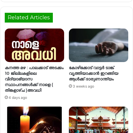
Related Articles
കനത്ത മഴ : പാലക്കാട്‌ അടക്കം
കോഴിക്കോട് വാട്ടർ ടാങ്ക്
10 ജില്ലകളിലെ
വൃത്തിയാക്കാൻ ഇറങ്ങിയ
വിദ്യാഭ്യാസ
ആൾക്ക് ദാരുണാന്ത്യം
സ്ഥാപനങ്ങൾക്ക് നാളെ (
3 weeks ago
തിങ്കളാഴ്ച )അവധി
4 days ago