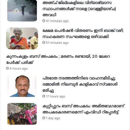
അഞ്ച് ജില്ലകളിലെ വിദ്യാഭ്യാസ
സ്ഥാപനങ്ങൾക്ക് നാളെ (വെള്ളിയാഴ്ച)
അവധി
41 minutes ago
ക്ഷേമ പെൻഷൻ വിതരണം ഇനി ബാങ്ക് വഴി;
സഹകരണ സംഘങ്ങളെ ഒഴിവാക്കി
51 minutes ago
കുന്നംകുളം ബസ് അപകടം ; മരണം രണ്ടായി, 20 ലേറെ
പേർക്ക് പരിക്ക്
4 hours ago
പ്രഭാത നടത്തത്തിനിടെ വാഹനമിടിച്ചു;
ദമ്മാമിൽ നിലമ്പുർ കാളികാവ് സ്വദേശി
മരിച്ചു
17 hours ago
കുറ്റിപ്പുറം ബസ് അപകടം: അമിതവേഗമാണ്
അപകടകാരണമെന്ന് എംവിഡി റിപ്പോർട്ട്
1 day ago