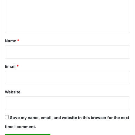
m
e
n
t
*
Name
*
Email
*
Website
Save my name, email, and website in this browser for the next
time I comment.