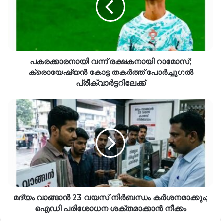
പകരക്കാരനായി വന്ന് രക്ഷകനായി റാമോസ്;
ക്രൊയേഷ്യൻ കോട്ട തകർത്ത് പോർച്ചുഗൽ
പ്രീക്വാർട്ടറിലേക്ക്
മദ്യം വാങ്ങാൻ 23 വയസ് നിർബന്ധം കർശനമാക്കും;
ഐഡി പരിശോധന ശക്തമാക്കാൻ നീക്കം