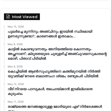
Most Viewed
May 15, 2026
പുലർച്ചെ മൂന്നിനും അഞ്ചിനും ഇടയിൽ സ്ഥിരമായി
ഉണരുന്നുണ്ടോ?; കാരണങ്ങള്‍ ഇതാകാം…
May 8, 2026
കാട്ടിൽ കൊണ്ടുവന്നതും അനിയത്തിയെ കൊന്നതും
അച്ഛനാണ്’; ക്രൂരതയുടെ ചുരുളഴിച്ച് അഞ്ചുവയസുകാരന്റെ
മൊഴി, പിതാവ് പിടിയിൽ
May 8, 2026
കൊച്ചിയിൽ ആൺസുഹൃത്തിനെ കത്തിമുനയിൽ നിർത്തി
യുവതിക്ക് നേരെ ബലാത്സംഗ​ ശ്രമം; രണ്ടുപേർ പിടിയിൽ
May 12, 2026
വീട് നിറയെ പാമ്പുകൾ, തലചായ്ക്കാൻ ഇടമില്ലാതെ
കുടുംബം
May 11, 2026
രാജ്യത്തെ ജനങ്ങളോടുള്ള മോദിയുടെ ഏഴ് നിര്‍ദേശങ്ങള്‍