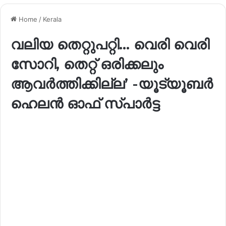
Home
/
Kerala
വലിയ തെറ്റുപറ്റി… വെരി വെരി
സോറി, തെറ്റ് ഒരിക്കലും
ആവര്‍ത്തിക്കില്ല’ -യൂട്യൂബര്‍
ഹെലൻ ഓഫ് സ്പാർട്ട