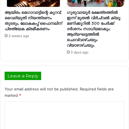
ആയിരം മെഗാവാട്ടിന്റെ കുറവ്;
ഗുരുവായൂർ ക്ഷേത്രത്തിൽ
വൈദ്യുതി നിയന്ത്രണം
ഇന്ന് മുതൽ വിർച്വൽ ക്യൂ;
തുടരും, ലോകകപ്പ് ഫൈനലിന്
മണിക്കൂറിൽ 300 പേർക്ക്
പ്രത്യേക ക്രമീകരണം
ദർശനം സാധ്യമാകും;
ആദ്യഘട്ടത്തിൽ
3 weeks ago
ചൊവ്വാഴ്ചയും
വ്യാഴാഴ്ചയും
3 days ago
Leave a Reply
Your email address will not be published.
Required fields are
marked
*
C
o
m