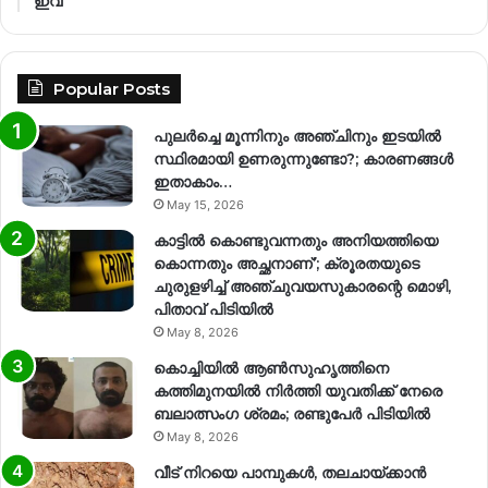
ഇവ
Popular Posts
പുലർച്ചെ മൂന്നിനും അഞ്ചിനും ഇടയിൽ
സ്ഥിരമായി ഉണരുന്നുണ്ടോ?; കാരണങ്ങള്‍
ഇതാകാം…
May 15, 2026
കാട്ടിൽ കൊണ്ടുവന്നതും അനിയത്തിയെ
കൊന്നതും അച്ഛനാണ്’; ക്രൂരതയുടെ
ചുരുളഴിച്ച് അഞ്ചുവയസുകാരന്റെ മൊഴി,
പിതാവ് പിടിയിൽ
May 8, 2026
കൊച്ചിയിൽ ആൺസുഹൃത്തിനെ
കത്തിമുനയിൽ നിർത്തി യുവതിക്ക് നേരെ
ബലാത്സംഗ​ ശ്രമം; രണ്ടുപേർ പിടിയിൽ
May 8, 2026
വീട് നിറയെ പാമ്പുകൾ, തലചായ്ക്കാൻ