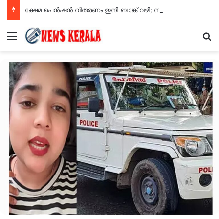
ക്ഷേമ പെൻഷൻ വിതരണം ഇനി ബാങ്ക് വഴി; സഹകരണ സംഘങ്ങളെ ഒഴിവാക്കി
Menu
Se