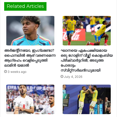
Related Articles
അര്‍ജന്റീനയോ, ഇംഗ്ലണ്ടോ?
ഘാനയെ ഏകപക്ഷിയമായ
ഫൈനലില്‍ ആര് വരണമെന്ന
ഒരു ഗോളിന് വീഴ്ത്തി കൊളംബിയ
ആഗ്രഹം വെളിപ്പെടുത്തി
പ്രീക്വാർട്ടറിൽ; അടുത്ത
ലാമിൻ യമാല്‍
പോരാട്ടം
സ്വിറ്റ്സർലൻഡുമായി
3 weeks ago
July 4, 2026