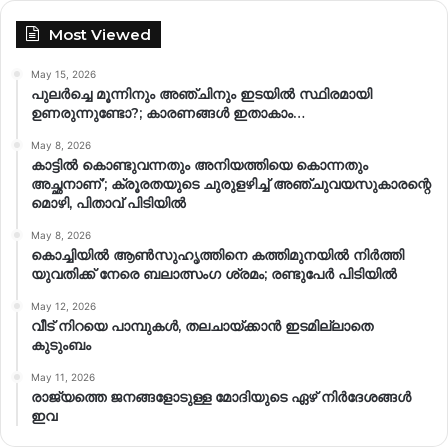
Most Viewed
May 15, 2026
പുലർച്ചെ മൂന്നിനും അഞ്ചിനും ഇടയിൽ സ്ഥിരമായി
ഉണരുന്നുണ്ടോ?; കാരണങ്ങള്‍ ഇതാകാം…
May 8, 2026
കാട്ടിൽ കൊണ്ടുവന്നതും അനിയത്തിയെ കൊന്നതും
അച്ഛനാണ്’; ക്രൂരതയുടെ ചുരുളഴിച്ച് അഞ്ചുവയസുകാരന്റെ
മൊഴി, പിതാവ് പിടിയിൽ
May 8, 2026
കൊച്ചിയിൽ ആൺസുഹൃത്തിനെ കത്തിമുനയിൽ നിർത്തി
യുവതിക്ക് നേരെ ബലാത്സംഗ​ ശ്രമം; രണ്ടുപേർ പിടിയിൽ
May 12, 2026
വീട് നിറയെ പാമ്പുകൾ, തലചായ്ക്കാൻ ഇടമില്ലാതെ
കുടുംബം
May 11, 2026
രാജ്യത്തെ ജനങ്ങളോടുള്ള മോദിയുടെ ഏഴ് നിര്‍ദേശങ്ങള്‍
ഇവ