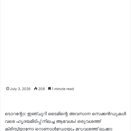
July 3, 2026
208
1 minute read
ടൊറന്റോ: ഇഞ്ചുറി ടൈമിന്റെ അവസാന സെക്കൻഡുകൾ
വരെ ഹൃദയമിടിപ്പ് നിലച്ച ആവേശം! ഒരുവശത്ത്
ക്രിസ്റ്റ്യാനോ റൊണാൾഡോയും മറുവശത്ത് ലൂക്കാ