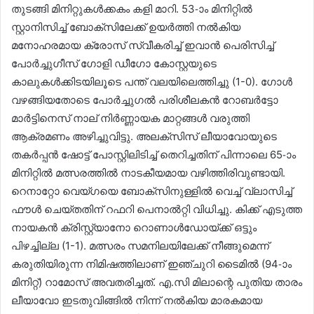
തുടങ്ങി മിനിറ്റുകൾക്കകം കളി മാറി. 53-ാം മിനിറ്റിൽ
സ്റ്റാനിസിച്ച് ബോക്സിലേക്ക് ഉയർത്തി നൽകിയ
മനോഹരമായ ക്രോസ് സ്വീകരിച്ച് ഇവാൻ പെരിസിച്ച്
പോർച്ചുഗീസ് ഗോളി ഡീഗോ കോസ്റ്റയുടെ
കാലുകൾക്കിടയിലൂടെ പന്ത് വലയിലെത്തിച്ചു (1-0). ഗോൾ
വഴങ്ങിയതോടെ പോർച്ചുഗൽ പരിശീലകൻ റോബർട്ടോ
മാർട്ടിനെസ് നാല് നിർണ്ണായക മാറ്റങ്ങൾ വരുത്തി
ആക്രമണം അഴിച്ചുവിട്ടു. അലക്സിസ് ലീയാവോയുടെ
തകർപ്പൻ ഷോട്ട് പോസ്റ്റിലിടിച്ച് തെറിച്ചതിന് പിന്നാലെ 65-ാം
മിനിറ്റിൽ മത്സരത്തിൽ നാടകീയമായ വഴിത്തിരിവുണ്ടായി.
റെനാറ്റോ വെയ്ഗയെ ബോക്സിനുള്ളിൽ വെച്ച് വ്ലാസിച്ച്
ഫൗൾ ചെയ്തതിന് റഫറി പെനാൽറ്റി വിധിച്ചു. കിക്ക് എടുത്ത
നായകൻ ക്രിസ്റ്റ്യാനോ റൊണാൾഡോയ്ക്ക് ഒട്ടും
പിഴച്ചില്ല (1-1). മത്സരം സമനിലയിലേക്ക് നീങ്ങുമെന്ന്
കരുതിയിരുന്ന നിമിഷത്തിലാണ് ഇഞ്ചുറി ടൈമിൽ (94-ാം
മിനിറ്റ്) റാമോസ് അവതരിച്ചത്. എ.സി മിലാന്റെ പുതിയ താരം
ലീയാവോ ഇടതുവിങ്ങിൽ നിന്ന് നൽകിയ മാരകമായ