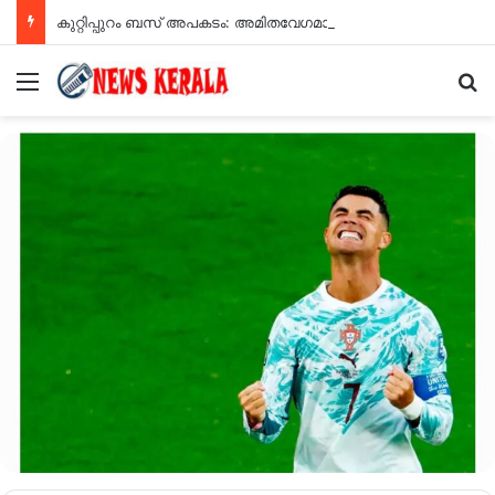
കുറ്റിപ്പുറം ബസ് അപകടം: അമിതവേഗമാണ് അപകടകാരണമെന്ന് എംവിഡി റിപ്പോർട്ട്
Menu
Se