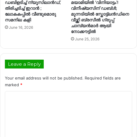
ഡബിളടിച്ച് ന്യൂസിലാൻഡ്,
മയാമിയിൽ ‘വിനിയാട്ടം’!
തിരിച്ചടിച്ച് ഇറാൻ ;
വിനീഷ്യസിന് ഡബ്ൾ;
ലോകകപ്പിൽ വീണ്ടുമൊരു
മൂന്നടിയിൽ സ്കോട്ട്ലൻഡിനെ
സമനില കളി
വീഴ്ത്തി ബ്രസീൽ ഗ്രൂപ്പ്‌
ചാമ്പ്യൻമാർ ആയി
June 16, 2026
നോക്കൗട്ടിൽ
June 25, 2026
Leave a Reply
Your email address will not be published.
Required fields are
marked
*
C
o
m
m
e