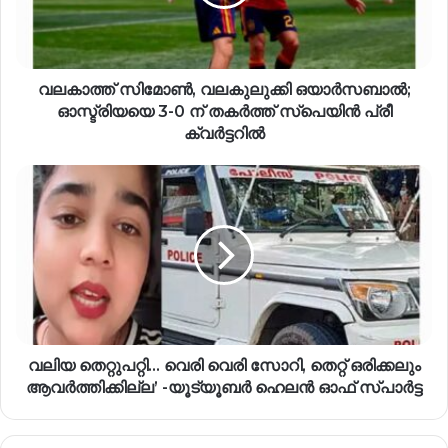
വലകാത്ത് സിമോൺ, വലകുലുക്കി ഒയാർസബാൽ;
ഓസ്ട്രിയയെ 3-0 ന് തകർത്ത് സ്പെയിൻ പ്രീ
ക്വർട്ടറിൽ
വലിയ തെറ്റുപറ്റി… വെരി വെരി സോറി, തെറ്റ് ഒരിക്കലും
ആവര്‍ത്തിക്കില്ല’ -യൂട്യൂബര്‍ ഹെലൻ ഓഫ് സ്പാർട്ട