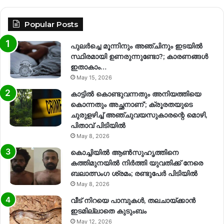
Popular Posts
പുലർച്ചെ മൂന്നിനും അഞ്ചിനും ഇടയിൽ
സ്ഥിരമായി ഉണരുന്നുണ്ടോ?; കാരണങ്ങള്‍
ഇതാകാം…
May 15, 2026
കാട്ടിൽ കൊണ്ടുവന്നതും അനിയത്തിയെ
കൊന്നതും അച്ഛനാണ്’; ക്രൂരതയുടെ
ചുരുളഴിച്ച് അഞ്ചുവയസുകാരന്റെ മൊഴി,
പിതാവ് പിടിയിൽ
May 8, 2026
കൊച്ചിയിൽ ആൺസുഹൃത്തിനെ
കത്തിമുനയിൽ നിർത്തി യുവതിക്ക് നേരെ
ബലാത്സംഗ​ ശ്രമം; രണ്ടുപേർ പിടിയിൽ
May 8, 2026
വീട് നിറയെ പാമ്പുകൾ, തലചായ്ക്കാൻ
ഇടമില്ലാതെ കുടുംബം
May 12, 2026