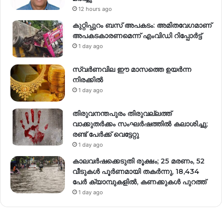
12 hours ago
കുറ്റിപ്പുറം ബസ് അപകടം: അമിതവേഗമാണ്
അപകടകാരണമെന്ന് എംവിഡി റിപ്പോർട്ട്
1 day ago
സ്വര്‍ണവില ഈ മാസത്തെ ഉയര്‍ന്ന
നിരക്കില്‍
1 day ago
തിരുവനന്തപുരം തിരുവല്ലത്ത്
വാക്കുതർക്കം സംഘർഷത്തിൽ കലാശിച്ചു;
രണ്ട് പേർക്ക് വെട്ടേറ്റു
1 day ago
കാലവർഷക്കെടുതി രൂക്ഷം; 25 മരണം, 52
വീ‌ടുകൾ പൂർണമായി തകർന്നു, 18,434
പേർ ക്യാമ്പുകളിൽ, കണക്കുകൾ പുറത്ത്
1 day ago