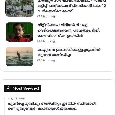
ഇരിക്കൂർ സഹകരണ ബാങ്കിലെ നിക്ഷേപ
തട്ടിപ്പ്; പഞ്ചായത്ത് പ്രസിഡൻ്റടക്കം 12
പേർക്കെതിരെ കേസ്
3 hours ago
നീറ്റ് വിഷയം : വിദ്യാർഥികളെ
വെടിവയ്ക്കണമെന്ന പരാമർശം; ടി.ജി.
മോഹൻദാസ് കസ്റ്റഡിയിൽ
4 hours ago
മലപ്പുറം ആതവനാട് വെള്ളച്ചാട്ടത്തില്‍
യുവാവ് മുങ്ങിമരിച്ചു
4 hours ago
Most Viewed
May 15, 2026
പുലർച്ചെ മൂന്നിനും അഞ്ചിനും ഇടയിൽ സ്ഥിരമായി
ഉണരുന്നുണ്ടോ?; കാരണങ്ങള്‍ ഇതാകാം…