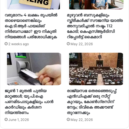
വരുമാനം 4 ലക്ഷം രൂപയിൽ
മുഴുവൻ ബസുകളിലും
താഴെയാണെങ്കിലും
സ്ത്രീകൾക്ക് സൗജന്യ യാത്ര
ഐ.ടി.ആർ ഫയലിങ്
അനുവദിച്ചാൽ നഷ്ടം 112
നിർബന്ധമോ? ഈ നികുതി
കോടി; കെഎസ്ആർടിസി
നിയമങ്ങൾ പരിശോധിക്കുക
റിപ്പോര്‍ട്ട് കൈമാറി
2 weeks ago
May 22, 2026
ജൂൺ 1 മുതൽ പുതിയ
രാജ്യസഭ തെരഞ്ഞെടുപ്പ്;
മാറ്റങ്ങൾ; യു.പി.ഐ
എൻഡിഎക്ക് ഒരു സീറ്റ്
പണമിടപാടുകളിലും പാൻ
കുറയും, കോൺഗ്രസിന്
കാർഡിലും കർശന
നേട്ടം; ടിവികെ അക്കൗണ്ട്
നിയന്ത്രണം
തുറന്നേക്കും
June 1, 2026
May 22, 2026