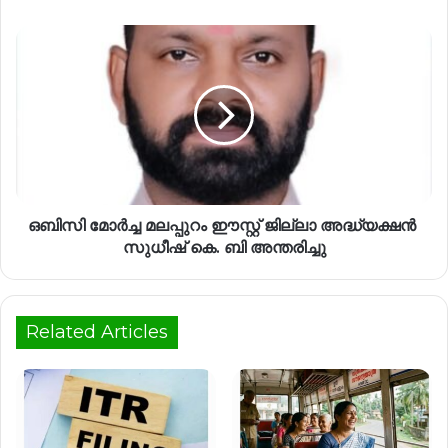
ഒബിസി മോർച്ച മലപ്പുറം ഈസ്റ്റ് ജില്ലാ അദ്ധ്യക്ഷൻ
സുധീഷ് കെ. ബി അന്തരിച്ചു
Related Articles