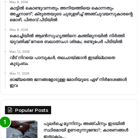
May 8, 2026
കാട്ടിൽ കൊണ്ടുവന്നതും അനിയത്തിയെ കൊന്നതും
അച്ഛനാണ്’; ക്രൂരതയുടെ ചുരുളഴിച്ച് അഞ്ചുവയസുകാരന്റെ
മൊഴി, പിതാവ് പിടിയിൽ
May 8, 2026
കൊച്ചിയിൽ ആൺസുഹൃത്തിനെ കത്തിമുനയിൽ നിർത്തി
യുവതിക്ക് നേരെ ബലാത്സംഗ​ ശ്രമം; രണ്ടുപേർ പിടിയിൽ
May 12, 2026
വീട് നിറയെ പാമ്പുകൾ, തലചായ്ക്കാൻ ഇടമില്ലാതെ
കുടുംബം
May 11, 2026
രാജ്യത്തെ ജനങ്ങളോടുള്ള മോദിയുടെ ഏഴ് നിര്‍ദേശങ്ങള്‍
ഇവ
Popular Posts
പുലർച്ചെ മൂന്നിനും അഞ്ചിനും ഇടയിൽ
സ്ഥിരമായി ഉണരുന്നുണ്ടോ?; കാരണങ്ങള്‍
ഇതാകാം…