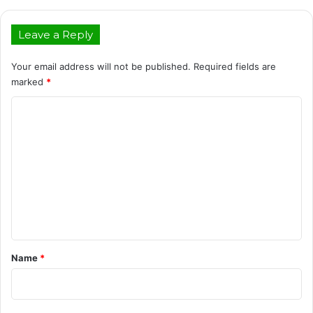
Leave a Reply
Your email address will not be published.
Required fields are
marked
*
C
o
m
m
e
n
t
*
Name
*