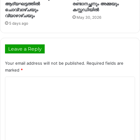
ആദ്യഘട്ടത്തിൽ
രണ്ടാനച്ഛനും അമ്മയും
ചൊവ്വാഴ്ചയും
കസ്റ്റഡിയിൽ
വ്യാഴാഴ്ചയും
May 30, 2026
5 days ago
Leave a Reply
Your email address will not be published.
Required fields are
marked
*
C
o
m
m
e
n
t