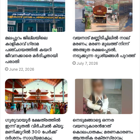
മലപ്പുറം ജില്ലയിലെ
വയനാട് മണ്ണിടിച്ചിലില്‍ നാല്
കാളികാവ് ഗ്രാമ
മരണം; മരണ മുഖത്ത് നിന്ന്
പഞ്ചായത്തില്‍ കയറി
അത്ഭുത രക്ഷപ്പെടൽ,
ജീവനക്കാരെ മര്‍ദിച്ചതായി
നടുക്കുന്ന ദൃശ്യങ്ങൾ പുറത്ത്
പരാതി
July 7, 2026
June 22, 2026
ഗുരുവായൂർ ക്ഷേത്രത്തിൽ
നെടുമങ്ങാട്ടെ ഒന്നര
ഇന്ന് മുതൽ വിർച്വൽ ക്യൂ;
വയസുകാരന്‍റേത്
മണിക്കൂറിൽ 300 പേർക്ക്
കൊലപാതകം; മരണകാരണം
ദർശനം സാധ്യമാകും;
ആന്തരിക രക്തസ്രാവം;