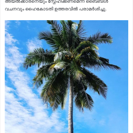
അയൽക്കാരനെയും സ്നേഹിക്കണമെന്ന ബൈബിൾ
വചനവും ഹൈകോടതി ഉത്തരവിൽ പരാമർശിച്ചു.