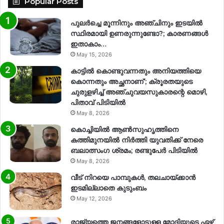
Popular Posts
പുലർച്ചെ മൂന്നിനും അഞ്ചിനും ഇടയിൽ
സ്ഥിരമായി ഉണരുന്നുണ്ടോ?; കാരണങ്ങള്‍
ഇതാകാം…
May 15, 2026
കാട്ടിൽ കൊണ്ടുവന്നതും അനിയത്തിയെ
കൊന്നതും അച്ഛനാണ്’; ക്രൂരതയുടെ
ചുരുളഴിച്ച് അഞ്ചുവയസുകാരന്റെ മൊഴി,
പിതാവ് പിടിയിൽ
May 8, 2026
കൊച്ചിയിൽ ആൺസുഹൃത്തിനെ
കത്തിമുനയിൽ നിർത്തി യുവതിക്ക് നേരെ
ബലാത്സംഗ​ ശ്രമം; രണ്ടുപേർ പിടിയിൽ
May 8, 2026
വീട് നിറയെ പാമ്പുകൾ, തലചായ്ക്കാൻ
ഇടമില്ലാതെ കുടുംബം
May 12, 2026
രാജ്യത്തെ ജനങ്ങളോടുള്ള മോദിയുടെ ഏഴ്