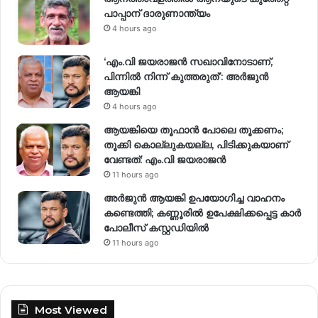
പാപ്പാന് ദാരുണാന്ത്യം
4 hours ago
‘എം.വി ജയരാജന്‍ സഖാവിനോടാണ്,
പിന്നില്‍ നിന്ന് കുത്തരുത്’: അര്‍ജുന്‍
ആയങ്കി
4 hours ago
ആയങ്കിയെ തൂഫാൻ പോലെ തൂക്കണം;
തൂക്കി കൊല്ലുകയല്ല, പിടിക്കുകയാണ്
വേണ്ടത്: എം.വി ജയരാജൻ
11 hours ago
അർജുൻ ആയങ്കി ഉപയോഗിച്ച വാഹനം
കണ്ടെത്തി; കണ്ണൂരിൽ ഉപേക്ഷിക്കപ്പെട്ട കാർ
പോലീസ് കസ്റ്റഡിയിൽ
11 hours ago
Most Viewed