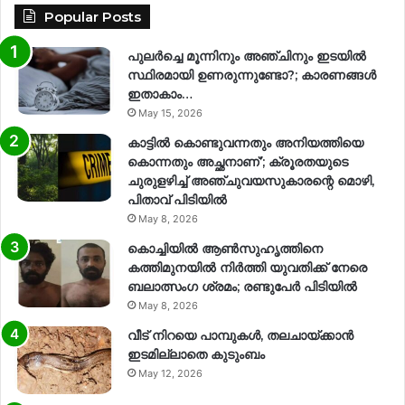
Popular Posts
പുലർച്ചെ മൂന്നിനും അഞ്ചിനും ഇടയിൽ
സ്ഥിരമായി ഉണരുന്നുണ്ടോ?; കാരണങ്ങള്‍
ഇതാകാം…
May 15, 2026
കാട്ടിൽ കൊണ്ടുവന്നതും അനിയത്തിയെ
കൊന്നതും അച്ഛനാണ്’; ക്രൂരതയുടെ
ചുരുളഴിച്ച് അഞ്ചുവയസുകാരന്റെ മൊഴി,
പിതാവ് പിടിയിൽ
May 8, 2026
കൊച്ചിയിൽ ആൺസുഹൃത്തിനെ
കത്തിമുനയിൽ നിർത്തി യുവതിക്ക് നേരെ
ബലാത്സംഗ​ ശ്രമം; രണ്ടുപേർ പിടിയിൽ
May 8, 2026
വീട് നിറയെ പാമ്പുകൾ, തലചായ്ക്കാൻ
ഇടമില്ലാതെ കുടുംബം
May 12, 2026