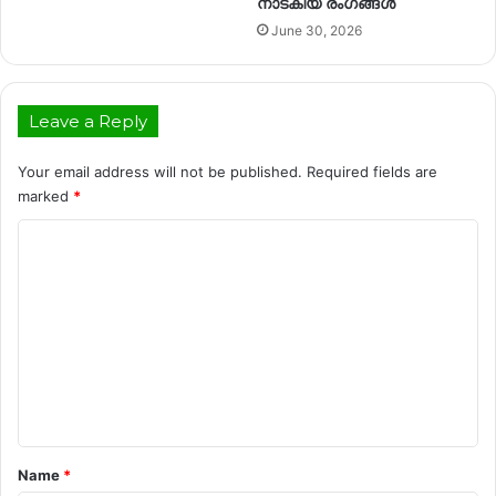
നാടകീയ രംഗങ്ങൾ
June 30, 2026
Leave a Reply
Your email address will not be published.
Required fields are
marked
*
C
o
m
m
e
n
t
*
Name
*