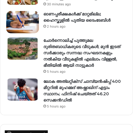
30 minutes ago
ഓണപ്പരീക്ഷകൾക്ക് മാറ്റമില്ല;
ഹൈസ്കൂളിൽ പുതിയ ടൈംടേബിൾ
2 hours ago
ചോർന്നൊലിച്ച് പുത്തുമല
ദുരിതബാധികരുടെ വീടുകൾ; മുൻ ഇടത്
സർക്കാരും സന്നദ്ധ സംഘടനകളും
നൽകിയ വീടുകളിൽ എല്ലാം വിള്ളൽ,
ഭീതിയിൽ ആയി നാട്ടുകാർ
5 hours ago
ലോക അത്‌ലറ്റിക്‌സ് ചാമ്പ്യൻഷിപ്പ് 400
മീറ്ററിൽ മുഹമ്മദ് അഷ്ഫാഖിന് എട്ടാം
സ്ഥാനം; ഫിനിഷ് ചെയ്തത് 46.20
സെക്കൻഡിൽ
5 hours ago