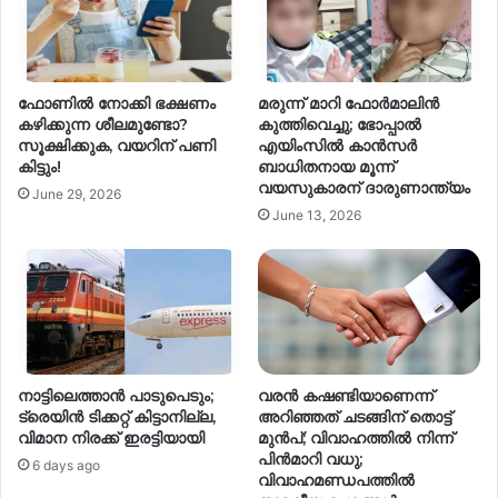
ഫോണിൽ നോക്കി ഭക്ഷണം
മരുന്ന് മാറി ഫോർമാലിൻ
കഴിക്കുന്ന ശീലമുണ്ടോ?
കുത്തിവെച്ചു; ഭോപ്പാൽ
സൂക്ഷിക്കുക, വയറിന് പണി
എയിംസിൽ കാൻസർ
കിട്ടും!
ബാധിതനായ മൂന്ന്
വയസുകാരന് ദാരുണാന്ത്യം
June 29, 2026
June 13, 2026
നാട്ടിലെത്താൻ പാടുപെടും;
വരൻ കഷണ്ടിയാണെന്ന്
ട്രെയിൻ ടിക്കറ്റ് കിട്ടാനില്ല,
അറിഞ്ഞത് ചടങ്ങിന് തൊട്ട്
വിമാന നിരക്ക് ഇരട്ടിയായി
മുൻപ്; വിവാഹത്തിൽ നിന്ന്
പിൻമാറി വധു;
6 days ago
വിവാഹമണ്ഡപത്തിൽ