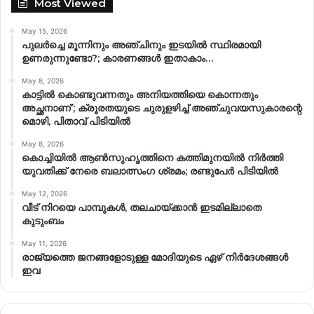
Most Viewed
May 15, 2026
പുലർച്ചെ മൂന്നിനും അഞ്ചിനും ഇടയിൽ സ്ഥിരമായി
ഉണരുന്നുണ്ടോ?; കാരണങ്ങള്‍ ഇതാകാം…
May 8, 2026
കാട്ടിൽ കൊണ്ടുവന്നതും അനിയത്തിയെ കൊന്നതും
അച്ഛനാണ്’; ക്രൂരതയുടെ ചുരുളഴിച്ച് അഞ്ചുവയസുകാരന്റെ
മൊഴി, പിതാവ് പിടിയിൽ
May 8, 2026
കൊച്ചിയിൽ ആൺസുഹൃത്തിനെ കത്തിമുനയിൽ നിർത്തി
യുവതിക്ക് നേരെ ബലാത്സംഗ​ ശ്രമം; രണ്ടുപേർ പിടിയിൽ
May 12, 2026
വീട് നിറയെ പാമ്പുകൾ, തലചായ്ക്കാൻ ഇടമില്ലാതെ
കുടുംബം
May 11, 2026
രാജ്യത്തെ ജനങ്ങളോടുള്ള മോദിയുടെ ഏഴ് നിര്‍ദേശങ്ങള്‍
ഇവ