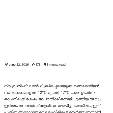
June 22, 2026
178
1 minute read
ന്യൂഡൽഹി: ഡൽഹി ഉൾപ്പെടെയുള്ള ഉത്തരേന്ത്യൻ
സംസ്ഥാനങ്ങളിൽ 42°C മുതൽ 47°C വരെ ഉയർന്ന
താപനിലക്ക് ശേഷം അപ്രതീക്ഷിതമായി എത്തിയ മഴയും
ഇടിയും ജനങ്ങൾക്ക് ആശ്വാസമായിട്ടുണ്ടെങ്കിലും, ഇത്
പുതിയ ആരോഗ്യ വെല്ലുവിളികൾ ഉയർത്തുന്നതായി