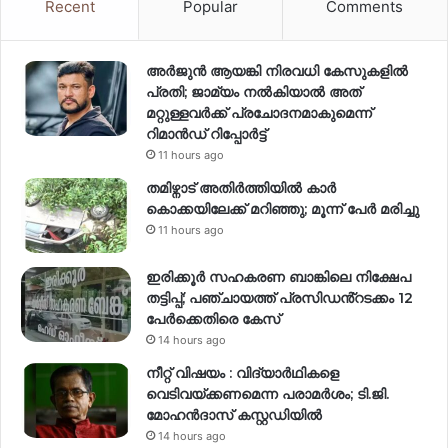
Recent
Popular
Comments
അര്‍ജുന്‍ ആയങ്കി നിരവധി കേസുകളില്‍
പ്രതി; ജാമ്യം നല്‍കിയാല്‍ അത്
മറ്റുള്ളവര്‍ക്ക് പ്രചോദനമാകുമെന്ന്
റിമാന്‍ഡ് റിപ്പോര്‍ട്ട്
11 hours ago
തമിഴ്നാട് അതിർത്തിയിൽ കാർ
കൊക്കയിലേക്ക് മറിഞ്ഞു; മൂന്ന് പേർ മരിച്ചു
11 hours ago
ഇരിക്കൂർ സഹകരണ ബാങ്കിലെ നിക്ഷേപ
തട്ടിപ്പ്; പഞ്ചായത്ത് പ്രസിഡൻ്റടക്കം 12
പേർക്കെതിരെ കേസ്
14 hours ago
നീറ്റ് വിഷയം : വിദ്യാർഥികളെ
വെടിവയ്ക്കണമെന്ന പരാമർശം; ടി.ജി.
മോഹൻദാസ് കസ്റ്റഡിയിൽ
14 hours ago