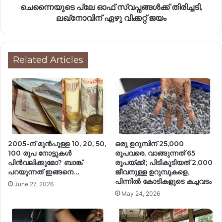
ചെന്നൈയുടെ പ്ലേ ഓഫ് സ്വപ്നങ്ങൾക്ക് തിരിച്ചടി,
ലഖ്നോവിന് ഏഴു വിക്കറ്റ് ജയം
Related Articles
2005-ന് മുൻപുള്ള 10, 20, 50,
ഒരു ഉറുമ്പിന് 25,000
100 രൂപ നോട്ടുകൾ
രൂപവരെ, വാങ്ങുന്നത് 65
പിൻവലിക്കുമോ? ബാങ്ക്
രൂപയ്ക്ക്!; പിടികൂടിയത് 2,000
പറയുന്നത് ഇങ്ങനെ…
ജീവനുള്ള ഉറുമ്പുകളെ,
പിന്നിൽ കോടികളുടെ കച്ചവടം
June 27, 2026
May 24, 2026