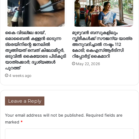
കൈ വിടല്ലേ ഭായ്’,
മുഴുവൻ ബസുകളിലും
മൊബൈൽ കള്ളൻ ഓടുന്ന
സ്ത്രീകൾക്ക് സൗജന്യ യാത്ര
ട്രെയിനിന്റെ ജനലിൽ
അനുവദിച്ചാൽ നഷ്ടം 112
തൂങ്ങിയത് ഒമ്പത് കിലോമീറ്റർ,
കോടി; കെഎസ്ആർടിസി
ഒടുവിൽ കൈയോടെ പിടികൂടി
റിപ്പോര്‍ട്ട് കൈമാറി
യാത്രക്കാർ; ദൃശ്യങ്ങൾ
May 22, 2026
പുറത്ത്
4 weeks ago
Leave a Reply
Your email address will not be published.
Required fields are
marked
*
C