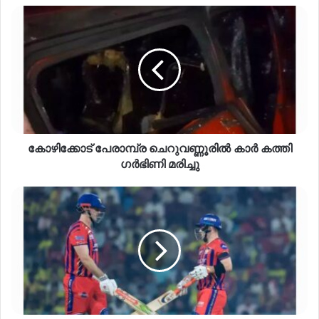
കോഴിക്കോട് പേരാമ്പ്ര ചെറുവണ്ണൂരിൽ കാർ കത്തി
ഗർഭിണി മരിച്ചു