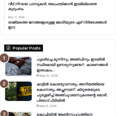
വീട് നിറയെ പാമ്പുകൾ, തലചായ്ക്കാൻ ഇടമില്ലാതെ
കുടുംബം
May 11, 2026
രാജ്യത്തെ ജനങ്ങളോടുള്ള മോദിയുടെ ഏഴ് നിര്‍ദേശങ്ങള്‍
ഇവ
Popular Posts
പുലർച്ചെ മൂന്നിനും അഞ്ചിനും ഇടയിൽ
സ്ഥിരമായി ഉണരുന്നുണ്ടോ?; കാരണങ്ങള്‍
ഇതാകാം…
May 15, 2026
കാട്ടിൽ കൊണ്ടുവന്നതും അനിയത്തിയെ
കൊന്നതും അച്ഛനാണ്’; ക്രൂരതയുടെ
ചുരുളഴിച്ച് അഞ്ചുവയസുകാരന്റെ മൊഴി,
പിതാവ് പിടിയിൽ
May 8, 2026
കൊച്ചിയിൽ ആൺസുഹൃത്തിനെ