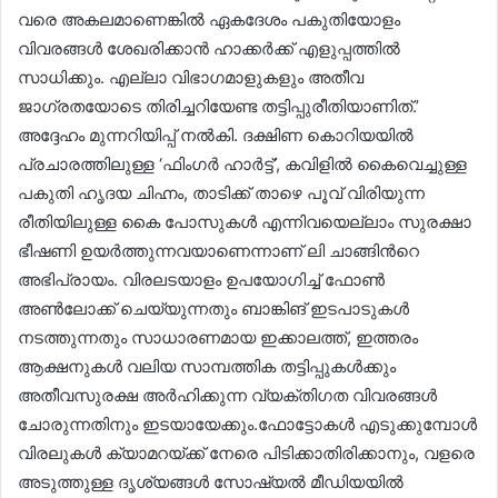
വരെ അകലമാണെങ്കിൽ ഏകദേശം പകുതിയോളം
വിവരങ്ങൾ ശേഖരിക്കാൻ ഹാക്കർക്ക് എളുപ്പത്തിൽ
സാധിക്കും. എല്ലാ വിഭാഗമാളുകളും അതീവ
ജാഗ്രതയോടെ തിരിച്ചറിയേണ്ട തട്ടിപ്പുരീതിയാണിത്.’
അദ്ദേഹം മുന്നറിയിപ്പ് നൽകി. ​ദക്ഷിണ കൊറിയയിൽ
പ്രചാരത്തിലുള്ള ‘ഫിംഗർ ഹാർട്ട്’, കവിളിൽ കൈവെച്ചുള്ള
പകുതി ഹൃദയ ചിഹ്നം, താടിക്ക് താഴെ പൂവ് വിരിയുന്ന
രീതിയിലുള്ള കൈ പോസുകൾ എന്നിവയെല്ലാം സുരക്ഷാ
ഭീഷണി ഉയർത്തുന്നവയാണെന്നാണ് ലി ചാങ്ങിന്‍റെ
അഭിപ്രായം. വിരലടയാളം ഉപയോഗിച്ച് ഫോൺ
അൺലോക്ക് ചെയ്യുന്നതും ബാങ്കിങ് ഇടപാടുകൾ
നടത്തുന്നതും സാധാരണമായ ഇക്കാലത്ത്, ഇത്തരം
ആക്ഷനുകൾ വലിയ സാമ്പത്തിക തട്ടിപ്പുകൾക്കും
അതീവസുരക്ഷ അർഹിക്കുന്ന വ്യക്തിഗത വിവരങ്ങൾ
ചോരുന്നതിനും ഇടയായേക്കും.​ഫോട്ടോകൾ എടുക്കുമ്പോൾ
വിരലുകൾ ക്യാമറയ്ക്ക് നേരെ പിടിക്കാതിരിക്കാനും, വളരെ
അടുത്തുള്ള ദൃശ്യങ്ങൾ സോഷ്യൽ മീഡിയയിൽ