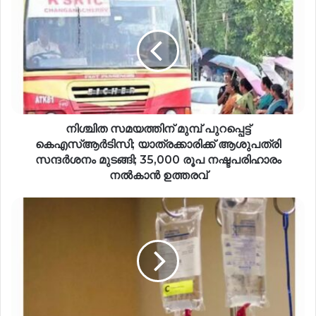
നിശ്ചിത സമയത്തിന് മുമ്പ് പുറപ്പെട്ട്
കെഎസ്ആർടിസി; യാത്രക്കാരിക്ക് ആശുപത്രി
സന്ദർശനം മുടങ്ങി; 35,000 രൂപ നഷ്ടപരിഹാരം
നൽകാൻ ഉത്തരവ്