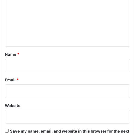
m
m
e
n
t
*
Name
*
Email
*
Website
Save my name, email, and website in this browser for the next