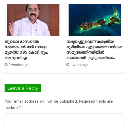
ജൂലൈ മാസത്തെ
നഷ്ടപ്പെട്ടുവെന്ന് കരുതിയ
ക്ഷേമപെൻഷൻ നാളെ
ഭൂമിയിലെ എട്ടാമത്തെ വൻകര
മുതൽ;1095 കോടി രൂപ
സമുദ്രത്തിനടിയിൽ
അനുവദിച്ചു
കണ്ടെത്തി; കൂടുതലറിയാം
2 weeks ago
1 week ago
Leave a Reply
Your email address will not be published.
Required fields are
marked
*
C
o