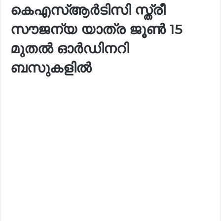
കെഎസ്‍ആര്‍ടിസി സ്ത്രീ
സൗജന്യ യാത്ര ജൂൺ 15
മുതൽ ഓര്‍ഡിനറി
ബസുകളിൽ