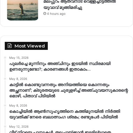
മലപ്പുറം ആതവനാട് വെള്ളച്ചാട്ടത്തില്‍
യുവാവ് മുങ്ങിമരിച്ചു
4 hours ago
Most Viewed
May 15, 2026
പുലർച്ചെ മൂന്നിനും അഞ്ചിനും ഇടയിൽ സ്ഥിരമായി
ഉണരുന്നുണ്ടോ?; കാരണങ്ങള്‍ ഇതാകാം…
May 8, 2026
കാട്ടിൽ കൊണ്ടുവന്നതും അനിയത്തിയെ കൊന്നതും
അച്ഛനാണ്’; ക്രൂരതയുടെ ചുരുളഴിച്ച് അഞ്ചുവയസുകാരന്റെ
മൊഴി, പിതാവ് പിടിയിൽ
May 8, 2026
കൊച്ചിയിൽ ആൺസുഹൃത്തിനെ കത്തിമുനയിൽ നിർത്തി
യുവതിക്ക് നേരെ ബലാത്സംഗ​ ശ്രമം; രണ്ടുപേർ പിടിയിൽ
May 12, 2026
വീട് നിറയെ പാമ്പുകൾ, തലചായ്ക്കാൻ ഇടമില്ലാതെ