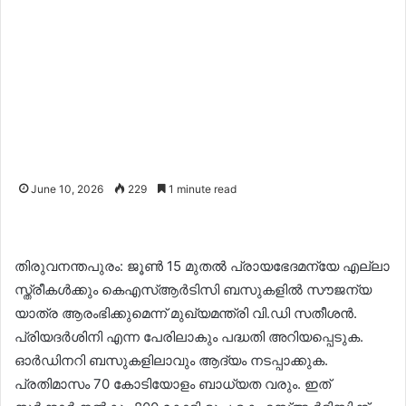
June 10, 2026
229
1 minute read
തിരുവനന്തപുരം: ജൂൺ 15 മുതൽ പ്രായഭേദമന്യേ എല്ലാ
സ്ത്രീകൾക്കും കെഎസ്ആര്‍ടിസി ബസുകളിൽ സൗജന്യ
യാത്ര ആരംഭിക്കുമെന്ന് മുഖ്യമന്ത്രി വി.ഡി സതീശൻ.
പ്രിയദർശിനി എന്ന പേരിലാകും പദ്ധതി അറിയപ്പെടുക.
ഓർഡിനറി ബസുകളിലാവും ആദ്യം നടപ്പാക്കുക.
പ്രതിമാസം 70 കോടിയോളം ബാധ്യത വരും. ഇത്