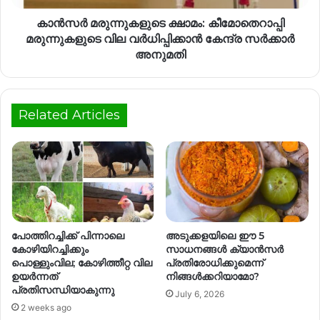
കാൻസർ മരുന്നുകളുടെ ക്ഷാമം: കീമോതെറാപ്പി
മരുന്നുകളുടെ വില വർധിപ്പിക്കാൻ കേന്ദ്ര സർക്കാർ
അനുമതി
Related Articles
പോത്തിറച്ചിക്ക് പിന്നാലെ
അടുക്കളയിലെ ഈ 5
കോഴിയിറച്ചിക്കും
സാധനങ്ങൾ ക്യാൻസർ
പൊള്ളുംവില; കോഴിത്തീറ്റ വില
പ്രതിരോധിക്കുമെന്ന്
ഉയർന്നത്
നിങ്ങൾക്കറിയാമോ?
പ്രതിസന്ധിയാകുന്നു
July 6, 2026
2 weeks ago