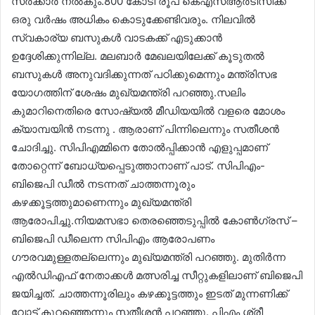
സർക്കാർ നൽകും.800 കോടി രൂപ കെഎസ്ആര്‍ടിസിക്ക്
ഒരു വർഷം അധികം കൊടുക്കേണ്ടിവരും. നിലവിൽ
സ്വകാര്യ ബസുകൾ വാടകക്ക് എടുക്കാൻ
ഉദ്ദേശിക്കുന്നില്ല. മലബാർ മേഖലയിലേക്ക് കൂടുതൽ
ബസുകൾ അനുവദിക്കുന്നത് പഠിക്കുമെന്നും മന്ത്രിസഭ
യോഗത്തിന് ശേഷം മുഖ്യമന്ത്രി പറഞ്ഞു.സലിം
കുമാറിനെതിരെ സോഷ്യൽ മീഡിയയിൽ വളരെ മോശം
ക്യാമ്പയിൻ നടന്നു . ആരാണ് പിന്നിലെന്നും സതീശൻ
ചോദിച്ചു. സിപിഎമ്മിനെ തോൽപ്പിക്കാൻ എളുപ്പമാണ്
തോറ്റെന്ന് ബോധ്യപ്പെടുത്താനാണ് പാട്. സിപിഎം-
ബിജെപി ഡീൽ നടന്നത് ചാത്തന്നൂരും
കഴക്കൂട്ടത്തുമാണെന്നും മുഖ്യമന്ത്രി
ആരോപിച്ചു.നിയമസഭാ തെരഞ്ഞെടുപ്പിൽ കോൺഗ്രസ് –
ബിജെപി ഡീലെന്ന സിപിഎം ആരോപണം
ഗൗരവമുള്ളതല്ലെന്നും മുഖ്യമന്ത്രി പറഞ്ഞു. മുതിർന്ന
എൽഡിഎഫ് നേതാക്കൾ മത്സരിച്ച സീറ്റുകളിലാണ് ബിജെപി
ജയിച്ചത്. ചാത്തന്നൂരിലും കഴക്കൂട്ടത്തും ഇടത് മുന്നണിക്ക്
വോട്ട് കുറഞ്ഞെന്നും സതീശൻ പറഞ്ഞു. പിഎം ശ്രീ