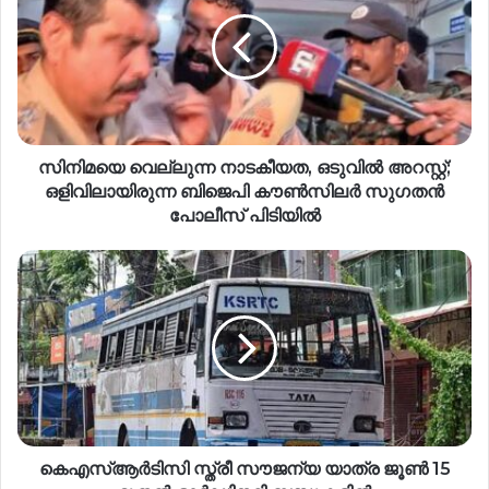
സിനിമയെ വെല്ലുന്ന നാടകീയത, ഒടുവിൽ അറസ്റ്റ്;
ഒളിവിലായിരുന്ന ബിജെപി കൗൺസിലർ സുഗതൻ
പോലീസ് പിടിയിൽ
കെഎസ്‍ആര്‍ടിസി സ്ത്രീ സൗജന്യ യാത്ര ജൂൺ 15