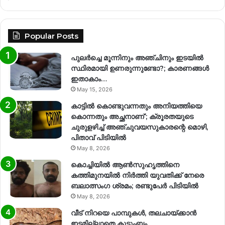
Popular Posts
പുലർച്ചെ മൂന്നിനും അഞ്ചിനും ഇടയിൽ
സ്ഥിരമായി ഉണരുന്നുണ്ടോ?; കാരണങ്ങള്‍
ഇതാകാം…
May 15, 2026
കാട്ടിൽ കൊണ്ടുവന്നതും അനിയത്തിയെ
കൊന്നതും അച്ഛനാണ്’; ക്രൂരതയുടെ
ചുരുളഴിച്ച് അഞ്ചുവയസുകാരന്റെ മൊഴി,
പിതാവ് പിടിയിൽ
May 8, 2026
കൊച്ചിയിൽ ആൺസുഹൃത്തിനെ
കത്തിമുനയിൽ നിർത്തി യുവതിക്ക് നേരെ
ബലാത്സംഗ​ ശ്രമം; രണ്ടുപേർ പിടിയിൽ
May 8, 2026
വീട് നിറയെ പാമ്പുകൾ, തലചായ്ക്കാൻ
ഇടമില്ലാതെ കുടുംബം