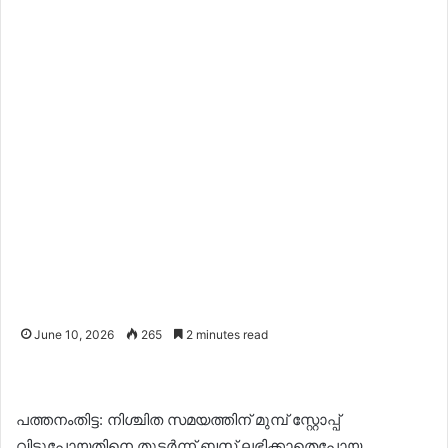
June 10, 2026
265
2 minutes read
പത്തനംതിട്ട: നിശ്ചിത സമയത്തിന് മുമ്പ് സ്റ്റോപ്പ്
വിട്ടുപോയതിനെ തുടർന്ന് ബസ് ലഭിക്കാതെപോയ