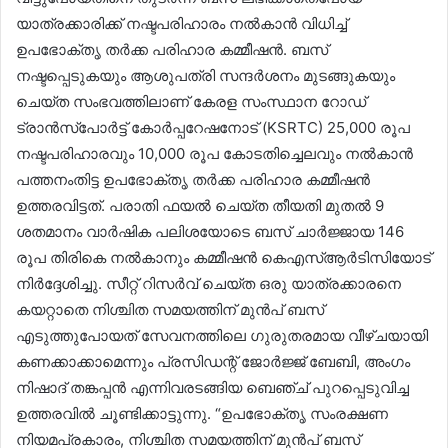
യാത്രക്കാരിക്ക് നഷ്ടപരിഹാരം നൽകാൻ വിധിച്ച്
ഉപഭോക്തൃ തർക്ക പരിഹാര കമ്മീഷൻ. ബസ്
നഷ്ടപ്പെടുകയും ആശുപത്രി സന്ദർശനം മുടങ്ങുകയും
ചെയ്ത സംഭവത്തിലാണ് കേരള സംസ്ഥാന റോഡ്
ട്രാൻസ്പോർട്ട് കോർപ്പറേഷനോട് (KSRTC) 25,000 രൂപ
നഷ്ടപരിഹാരവും 10,000 രൂപ കോടതിച്ചെലവും നൽകാൻ
പത്തനംതിട്ട ഉപഭോക്തൃ തർക്ക പരിഹാര കമ്മീഷൻ
ഉത്തരവിട്ടത്. പരാതി ഫയൽ ചെയ്ത തീയതി മുതൽ 9
ശതമാനം വാർഷിക പലിശയോടെ ബസ് ചാർജ്ജായ 146
രൂപ തിരികെ നൽകാനും കമ്മീഷൻ കെഎസ്ആർടിസിയോട്
നിർദ്ദേശിച്ചു. സീറ്റ് റിസർവ് ചെയ്ത ഒരു യാത്രക്കാരനെ
കയറ്റാതെ നിശ്ചിത സമയത്തിന് മുൻപ് ബസ്
എടുത്തുപോയത് സേവനത്തിലെ ഗുരുതരമായ വീഴ്ചയായി
കണക്കാക്കാമെന്നും പ്രസിഡന്റ് ജോർജ്ജ് ബേബി, അംഗം
നിഷാദ് തങ്കപ്പൻ എന്നിവരടങ്ങിയ ബെഞ്ച് പുറപ്പെടുവിച്ച
ഉത്തരവിൽ ചൂണ്ടിക്കാട്ടുന്നു. “ഉപഭോക്തൃ സംരക്ഷണ
നിയമപ്രകാരം, നിശ്ചിത സമയത്തിന് മുൻപ് ബസ്