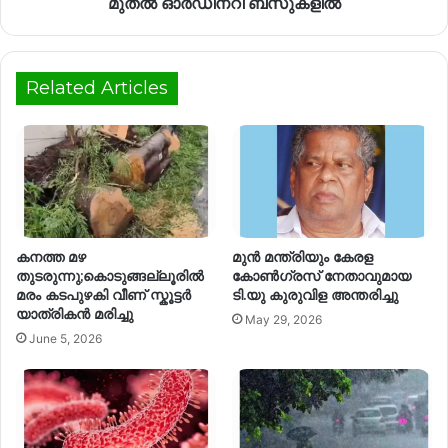
മുതൽ ഓര്‍ഡിനറി ബസുകളിൽ
Related Articles
കനത്ത മഴ
മുന്‍ മന്ത്രിയും കേരള
തുടരുന്നു;കൊടുങ്ങല്ലൂരിൽ
കോണ്‍ഗ്രസ് നേതാവുമായ
മരം കടപുഴകി വീണ് സ്കൂട്ടര്‍
ടി.യു കുരുവിള അന്തരിച്ചു
യാത്രികൻ മരിച്ചു
May 29, 2026
June 5, 2026