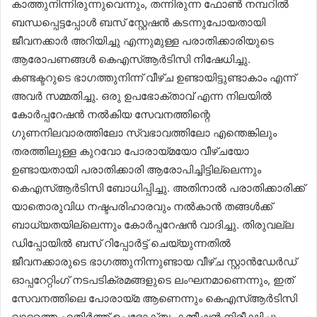
കാത്തുനിന്നിരുന്നുവെന്നും, തന്നിരുന്ന ഫോൺ നമ്പറിൽ
ബന്ധപ്പെട്ടപ്പോൾ ബസ് സ്റ്റേഷൻ കടന്നുപോയതായി
ജീവനക്കാർ അറിയിച്ചു എന്നുമുള്ള പരാതിക്കാരിയുടെ
ആരോപണങ്ങൾ കെഎസ്ആർടിസി നിഷേധിച്ചു.
കണ്ടക്ടറുടെ ഭാഗത്തുനിന്ന് വീഴ്ച ഉണ്ടായിട്ടുണ്ടാകാം എന്ന്
അവർ സമ്മതിച്ചു. ഒരു ഉപഭോക്താവ് എന്ന നിലയിൽ
കോർപ്പറേഷൻ നൽകിയ സേവനത്തിന്റെ
ഗുണനിലവാരത്തിലോ സ്വഭാവത്തിലോ എന്തെങ്കിലും
തരത്തിലുള്ള കുറവോ പോരായ്മയോ വീഴ്ചയോ
ഉണ്ടായതായി പരാതിക്കാരി ആരോപിച്ചിട്ടില്ലെന്നും
കെഎസ്ആർടിസി ബോധിപ്പിച്ചു. അതിനാൽ പരാതിക്കാരിക്ക്
യാതൊരുവിധ നഷ്ടപരിഹാരവും നൽകാൻ തങ്ങൾക്ക്
ബാധ്യതയില്ലെന്നും കോർപ്പറേഷൻ വാദിച്ചു. തിരുവല്ല
ഡിപ്പോയിൽ ബസ് റിപ്പോർട്ട് ചെയ്യുന്നതിൽ
ജീവനക്കാരുടെ ഭാഗത്തുനിന്നുണ്ടായ വീഴ്ച സ്റ്റാൻഡേർഡ്
ഓപ്പറേറ്റിംഗ് നടപടിക്രമങ്ങളുടെ ലംഘനമാണെന്നും, ഇത്
സേവനത്തിലെ പോരായ്മ ആണെന്നും കെഎസ്ആർടിസി
വാദത്തെ എതിർത്ത് ഉപഭോക്തൃ കമ്മീഷൻ നിരീക്ഷിച്ചു.