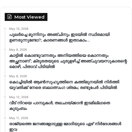
Most Viewed
May 15, 2026
പുലർച്ചെ മൂന്നിനും അഞ്ചിനും ഇടയിൽ സ്ഥിരമായി
ഉണരുന്നുണ്ടോ?; കാരണങ്ങള്‍ ഇതാകാം…
May 8, 2026
കാട്ടിൽ കൊണ്ടുവന്നതും അനിയത്തിയെ കൊന്നതും
അച്ഛനാണ്’; ക്രൂരതയുടെ ചുരുളഴിച്ച് അഞ്ചുവയസുകാരന്റെ
മൊഴി, പിതാവ് പിടിയിൽ
May 8, 2026
കൊച്ചിയിൽ ആൺസുഹൃത്തിനെ കത്തിമുനയിൽ നിർത്തി
യുവതിക്ക് നേരെ ബലാത്സംഗ​ ശ്രമം; രണ്ടുപേർ പിടിയിൽ
May 12, 2026
വീട് നിറയെ പാമ്പുകൾ, തലചായ്ക്കാൻ ഇടമില്ലാതെ
കുടുംബം
May 11, 2026
രാജ്യത്തെ ജനങ്ങളോടുള്ള മോദിയുടെ ഏഴ് നിര്‍ദേശങ്ങള്‍
ഇവ