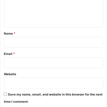
m
e
n
t
*
Name
*
Email
*
Website
Save my name, email, and website in this browser for the next
time I comment.