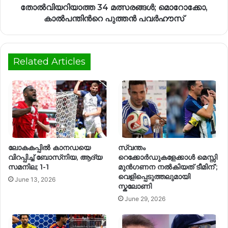
തോൽവിയറിയാത്ത 34 മത്സരങ്ങൾ; മൊറോക്കോ,
കാൽപന്തിന്‍റെ പുത്തൻ പവർഹൗസ്
Related Articles
ലോകകപ്പിൽ കാനഡയെ
സ്വന്തം
വിറപ്പിച്ച് ബോസ്‌നിയ, ആദ്യ
റെക്കോർഡുകളേക്കാൾ മെസ്സി
സമനില; 1-1
മുൻഗണന നൽകിയത് ടീമിന്’;
വെളിപ്പെടുത്തലുമായി
June 13, 2026
സ്കലോണി
June 29, 2026