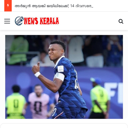
അർജുൻ ആയങ്കി ജയിലിലേക്ക്; 14 ദിവസത്തേക്ക് റിമാൻഡ് ചെയ്തു
Menu
Se