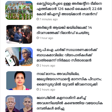
മെസ്സിയുൾപ്പടെ ഉള്ള അർജന്റീന ടീമിനെ
എത്തിക്കാൻ 126 കോടി കൈമാറി; 22.68
കോടി ജിഎസ്ടി അടയ്ക്കാൻ സമൻസ്
7 minutes ago
അർജുൻ ആയങ്കി ജയിലിലേക്ക്; 14
ദിവസത്തേക്ക് റിമാൻഡ് ചെയ്തു
1 hour ago
യു.പി.ഐ ചാർജ് സാധാരണക്കാർക്ക്
ബാധകമാവില്ല: വ്യാപാരികൾക്ക്
മാത്രമെന്ന് നിർമലാ സീതാരാമൻ
2 hours ago
നാല് മാസം അവധിയില്ല,
മേലുദ്യോഗസ്ഥന്റെ മാനസിക പീഡനം;
മൈസൂരുവിൽ യുവതി ജീവനൊടുക്കി
2 hours ago
ലോഡ്ജിൽ കളനാശിനി കഴിച്ച്
അവശനിലയിൽ കണ്ടെത്തിയ വയോധിക
ദമ്പതികൾ മരിച്ചു