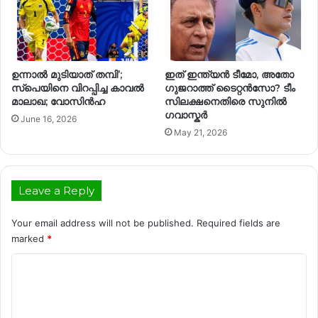
ഉന്നാൽ മുടിയാത് തമ്പി’;
ഇത് ഇന്ത്യൻ ടീമോ, അതോ
സ്‌പെയിനെ വിറപ്പിച്ച കാവൽ
ഗുജറാത്ത് ടൈറ്റൻസോ? ടീം
മാലാഖ; വോസിൻഹ
സിലക്ഷനെതിരെ സുനിൽ
ഗവാസ്കർ
June 16, 2026
May 21, 2026
Leave a Reply
Your email address will not be published.
Required fields are
marked
*
C
o
m