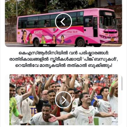
കെഎസ്ആർടിസിയിൽ വൻ പരിഷ്കാരങ്ങൾ:
രാത്രികാലങ്ങളിൽ സ്ത്രീകൾക്കായി ‘പിങ്ക് ബസുകൾ’,
റെയിൽവേ മാതൃകയിൽ തത്കാൽ ബുക്കിങ്ങും!