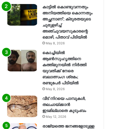
കാട്ടിൽ കൊണ്ടുവന്നതും
അനിയത്തിയെ കൊന്നതും
അച്ഛനാണ്’; ക്രൂരതയുടെ
ചുരുളഴിച്ച്
അഞ്ചുവയസുകാരന്റെ
മൊഴി, പിതാവ് പിടിയിൽ
May 8, 2026
കൊച്ചിയിൽ
ആൺസുഹൃത്തിനെ
കത്തിമുനയിൽ നിർത്തി
യുവതിക്ക് നേരെ
ബലാത്സംഗ​ ശ്രമം;
രണ്ടുപേർ പിടിയിൽ
May 8, 2026
വീട് നിറയെ പാമ്പുകൾ,
തലചായ്ക്കാൻ
ഇടമില്ലാതെ കുടുംബം
May 12, 2026
രാജ്യത്തെ ജനങ്ങളോടുള്ള