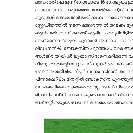
മത്സരത്തിലെ മൂന്ന് ഗോളോടെ 16 ഗോളുകളു
റെക്കോർഡിനൊപ്പമെത്താൻ അർജന്റൈൻ നായകന
കൂടുതൽ മത്സരങ്ങൾ ജയിക്കുന്ന താരമെന്ന റെക
സ്റ്റേഡിയത്തിൽ നടന്ന മത്സരത്തിൽ തുടക്കം
ആധിപത്യമാണ് കണ്ടത്. ആദ്യ പത്തുമിനിറ്റിൽ ര
ഓഫ്‌സൈഡ് ആയി. എന്നാൽ അധികലം വൈകാത
ലീഡുനൽകി. ബോക്സിന് പുറത്ത് 20 വാര അകലെ
അൾജീരിയ കീപ്പർ ലുക്കാ സിദാനെ മറികടന്ന് വല
വീണ്ടും അർജന്റീനയുടെ ലീഡുയർത്തി. ബോക്‌സി
ഷോട്ട് അൾജീരിയ കീപ്പർ ലുക്കാ സിദാൻ തടഞ്ഞിട്
പിന്നാലെ 76ാം മിനിറ്റിൽ ബോക്‌സിന് പുറത്തുനി
ലോകകപ്പിലെ എക്കാലത്തെയും ടോപ് സ്‌കോറ
മിറാസ്‌ലാവ് ക്ലൊസെയുടെ റെക്കോർഡിനൊപ്
അർജന്റീനയുടെ അടുത്ത മത്സരം. ജോർദാനാ