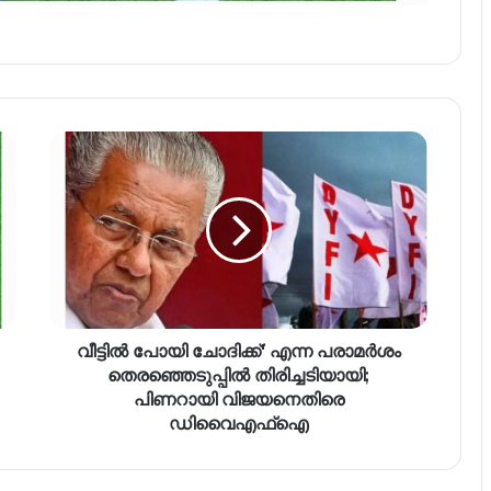
വീട്ടിൽ പോയി ചോദിക്ക്' എന്ന പരാമർശം
തെരഞ്ഞെടുപ്പിൽ തിരിച്ചടിയായി;
പിണറായി വിജയനെതിരെ
ഡിവൈഎഫ്ഐ