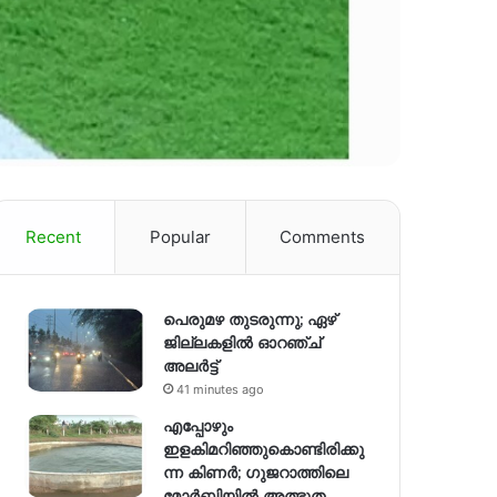
Recent
Popular
Comments
പെരുമഴ തുടരുന്നു; ഏഴ്
ജില്ലകളിൽ ഓറഞ്ച്
അലർട്ട്
41 minutes ago
എപ്പോഴും
ഇളകിമറിഞ്ഞുകൊണ്ടിരിക്കു
ന്ന കിണര്‍; ഗുജറാത്തിലെ
മോർബിയിൽ അത്ഭുത