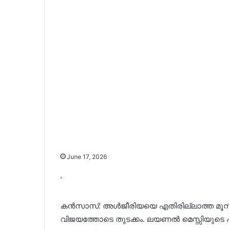
June 17, 2026
‘
കൻസാസ്: അൾജീരിയയെ എതിരില്ലാത്ത മൂന്ന് 
വിജയത്തോടെ തുടക്കം. ലയണൽ മെസ്സിയുടെ ഹാ