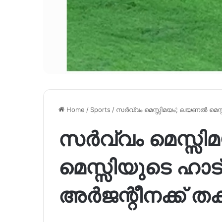
Home
/
Sports
/
സർവ്വം മെസ്സിമയം’; ലയണൽ മെസ്സ
സർവ്വം മെസ്സ
മെസ്സിയുടെ ഹാട്
അർജന്റീനക്ക് ത