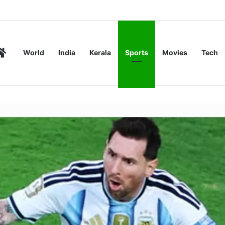
‍; ഗുജറാത്തിലെ മോർബിയിൽ അത്ഭുത പ്രതിഭാസം, കാരണം തേടി ശാസ്ത്രജ
Home
World
India
Kerala
Sports
Movies
Tech