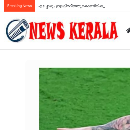
Breaking News
എപ്പോഴും ഇളകിമറിഞ്ഞുകൊണ്ടിരിക്കുന്ന കിണര്