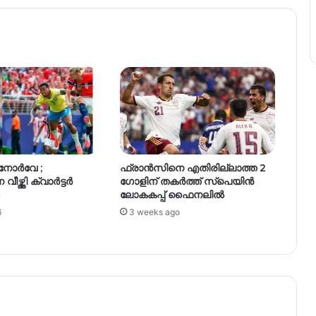
 നോർവേ ;
ഫ്രാൻസിനെ എതിരില്ലാത്ത 2
ഴ്ത്തി ക്വാർട്ടർ
ഗോളിന് തകർത്ത് സ്പെയിൻ
ലോകകപ്പ് ഫൈനലിൽ
6
3 weeks ago