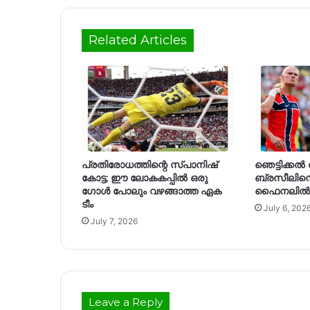
Related Articles
പ്രതിരോധത്തിന്റെ സ്പാനിഷ്
ഞെട്ടിക്കൽ
കോട്ട; ഈ ലോകകപ്പിൽ ഒരു
ബ്രസീലിനെ വീ
ഗോൾ പോലും വഴങ്ങാത്ത ഏക
ഫൈനലിൽ
ടീം
July 6, 202
July 7, 2026
Leave a Reply