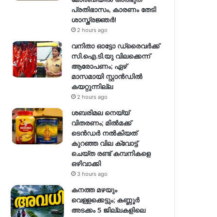
പ്രതിഭാസം, കാരണം തേടി
ശാസ്ത്രജ്ഞർ!
2 hours ago
വനിതാ ഓട്ടോ ഡ്രൈവർക്ക്
സി.ഐ.ടി.യു വിലക്കെന്ന്
ആരോപണം; ഏഴ്
മാസമായി സ്റ്റാൻഡിൽ
കയറ്റുന്നില്ല
2 hours ago
ശബരിമല നെയ്യ്
വിതരണം; മിൽമക്ക്
ടെൻഡർ നൽകിയത്
കുറഞ്ഞ വില ക്വോട്ട്
ചെയ്ത രണ്ട് കമ്പനികളെ
ഒഴിവാക്കി
3 hours ago
കനത്ത മഴയും
വെള്ളക്കെട്ടും; കണ്ണൂർ
അടക്കം 5 ജില്ലകളിലെ