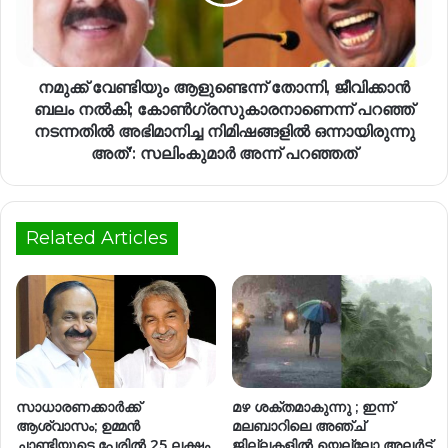
നമുക്ക് വേണ്ടിയും ആളുണ്ടെന്ന് തോന്നി, ജീവിക്കാൻ
ബലം നൽകി; കോൺ​ഗ്രസുകാരനാണെന്ന് പറഞ്ഞ്
നടന്നതിൽ അഭിമാനിച്ച നിമിഷങ്ങളിൽ ഒന്നായിരുന്നു
അത്': സലിംകുമാര്‍ അന്ന് പറഞ്ഞത്
Related Articles
സാധാരണക്കാർക്ക്
മഴ ശക്തമാകുന്നു ; ഇന്ന്
ആശ്വാസം; ഉമ്മൻ
മലബാറിലെ അഞ്ച്
ചാണ്ടിയുടെ പേരിൽ 25 ലക്ഷം
ജില്ലകളില്‍ യെല്ലോ അലര്‍ട്ട്