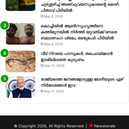
ചുരുളഴിച്ച് അഞ്ചുവയസുകാരന്റെ മൊഴി,
പിതാവ് പിടിയിൽ
May 8, 2026
കൊച്ചിയിൽ ആൺസുഹൃത്തിനെ
കത്തിമുനയിൽ നിർത്തി യുവതിക്ക് നേരെ
ബലാത്സംഗ​ ശ്രമം; രണ്ടുപേർ പിടിയിൽ
May 8, 2026
വീട് നിറയെ പാമ്പുകൾ, തലചായ്ക്കാൻ
ഇടമില്ലാതെ കുടുംബം
May 12, 2026
രാജ്യത്തെ ജനങ്ങളോടുള്ള മോദിയുടെ ഏഴ്
നിര്‍ദേശങ്ങള്‍ ഇവ
May 11, 2026
© Copyright 2026, All Rights Reserved |
Newskerala