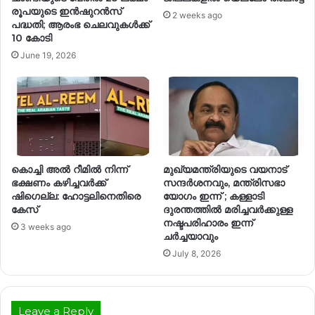
രൂപയുടെ ഇൻഷുറൻസ്
2 weeks ago
പദ്ധതി; ആരംഭ ചെലവുകൾക്ക്
10 കോടി
June 19, 2026
കൊച്ചി അൽ റീമിൽ നിന്ന്
മുഖ്യമന്ത്രിയുടെ വയനാട്
ഭക്ഷണം കഴിച്ചവർക്ക്
സന്ദർശനവും, മന്ത്രിസഭാ
ഷിഗെല്ല: ഹോട്ടലിനെതിരെ
യോ​ഗം ഇന്ന് ; കള്ളാടി
കേസ്
ദുരന്തത്തിൽ മരിച്ചവർക്കുള്ള
നഷ്ടപരിഹാരം ഇന്ന്
3 weeks ago
ചർച്ചയാവും
July 8, 2026
Leave a Reply