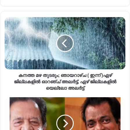
കനത്ത മഴ തുടരും; ഞായറാഴ്ച ( ഇന്ന് )ഏഴ്
ജില്ലകളില്‍ ഓറഞ്ച് അലര്‍ട്ട്, ഏഴ് ജില്ലകളില്‍
യെല്ലോ അലര്‍ട്ട്