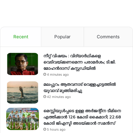
Recent
Popular
Comments
നീറ്റ് വിഷയം : വിദ്യാർഥികളെ
വെടിവയ്ക്കണമെന്ന പരാമർശം; ടി.ജി.
മോഹൻദാസ് കസ്റ്റഡിയിൽ
4 minutes ago
മലപ്പുറം ആതവനാട് വെള്ളച്ചാട്ടത്തില്‍
യുവാവ് മുങ്ങിമരിച്ചു
42 minutes ago
മെസ്സിയുൾപ്പടെ ഉള്ള അർജന്റീന ടീമിനെ
എത്തിക്കാൻ 126 കോടി കൈമാറി; 22.68
കോടി ജിഎസ്ടി അടയ്ക്കാൻ സമൻസ്
5 hours ago