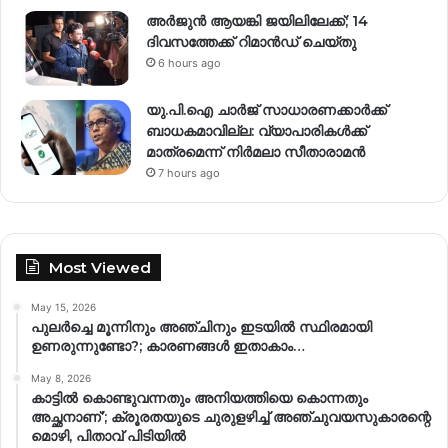
അർജുൻ ആയങ്കി ജയിലിലേക്ക്; 14
ദിവസത്തേക്ക് റിമാൻഡ് ചെയ്തു
6 hours ago
യു.പി.ഐ ചാർജ് സാധാരണക്കാർക്ക്
ബാധകമാവില്ല: വ്യാപാരികൾക്ക്
മാത്രമെന്ന് നിർമലാ സീതാരാമൻ
7 hours ago
Most Viewed
May 15, 2026
പുലർച്ചെ മൂന്നിനും അഞ്ചിനും ഇടയിൽ സ്ഥിരമായി
ഉണരുന്നുണ്ടോ?; കാരണങ്ങള്‍ ഇതാകാം…
May 8, 2026
കാട്ടിൽ കൊണ്ടുവന്നതും അനിയത്തിയെ കൊന്നതും
അച്ഛനാണ്’; ക്രൂരതയുടെ ചുരുളഴിച്ച് അഞ്ചുവയസുകാരന്റെ
മൊഴി, പിതാവ് പിടിയിൽ