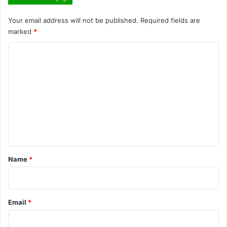
Your email address will not be published.
Required fields are
marked
*
C
o
m
m
e
n
t
*
Name
*
Email
*