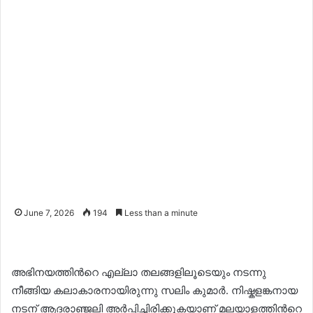
June 7, 2026
194
Less than a minute
അഭിനയത്തിന്‍റെ എല്ലാ തലങ്ങളിലൂടെയും നടന്നു
നീങ്ങിയ കലാകാരനായിരുന്നു സലിം കുമാർ. നിഷ്കളങ്കനായ
നടന് ആദരാഞ്ജലി അർപ്പിച്ചിരിക്കുകയാണ് മലയാളത്തിന്‍റെ