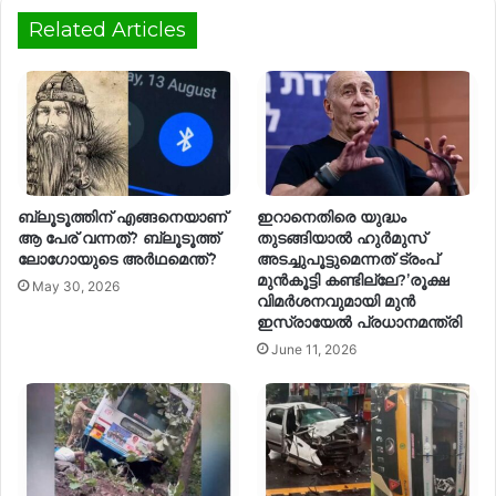
Related Articles
ബ്ലൂടൂത്തിന് എങ്ങനെയാണ്
ഇറാനെതിരെ യുദ്ധം
ആ പേര് വന്നത്? ബ്ലൂടൂത്ത്
തുടങ്ങിയാൽ ഹുർമുസ്
ലോഗോയുടെ അര്‍ഥമെന്ത്?
അടച്ചുപൂട്ടുമെന്നത് ട്രംപ്
മുൻകൂട്ടി കണ്ടില്ലേ?’രൂക്ഷ
May 30, 2026
വിമർശനവുമായി മുൻ
ഇസ്രായേൽ പ്രധാനമന്ത്രി
June 11, 2026