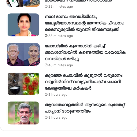
28 minutes ago
നാല് മാസം അവധിയില്ല,
മേലുദ്യോഗസ്ഥന്റെ മാനസിക പീഡനം;
മൈസൂരുവിൽ യുവതി ജീവനൊടുക്കി
38 minutes ago
ലോഡ്ജിൽ കളനാശിനി കഴിച്ച്
അവശനിലയിൽ കണ്ടെത്തിയ വയോധിക
ദമ്പതികൾ മരിച്ചു
46 minutes ago
കുറഞ്ഞ ചെലവിൽ കൂടുതൽ വരുമാനം;
റബ്ബറിൽനിന്ന് റമ്പൂട്ടാനിലേക്ക് ചേക്കേറി
കേരളത്തിലെ കർഷകർ
8 hours ago
ആനത്താവളത്തിൽ ആനയുടെ കുത്തേറ്റ്
പാപ്പാന് ദാരുണാന്ത്യം
8 hours ago