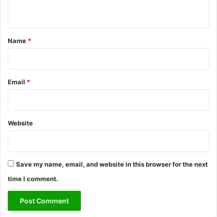
n
t
*
Name
*
Email
*
Website
Save my name, email, and website in this browser for the next
time I comment.