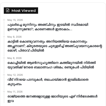
Most Viewed
May 15, 2026
പുലർച്ചെ മൂന്നിനും അഞ്ചിനും ഇടയിൽ സ്ഥിരമായി
ഉണരുന്നുണ്ടോ?; കാരണങ്ങള്‍ ഇതാകാം…
May 8, 2026
കാട്ടിൽ കൊണ്ടുവന്നതും അനിയത്തിയെ കൊന്നതും
അച്ഛനാണ്’; ക്രൂരതയുടെ ചുരുളഴിച്ച് അഞ്ചുവയസുകാരന്റെ
മൊഴി, പിതാവ് പിടിയിൽ
May 8, 2026
കൊച്ചിയിൽ ആൺസുഹൃത്തിനെ കത്തിമുനയിൽ നിർത്തി
യുവതിക്ക് നേരെ ബലാത്സംഗ​ ശ്രമം; രണ്ടുപേർ പിടിയിൽ
May 12, 2026
വീട് നിറയെ പാമ്പുകൾ, തലചായ്ക്കാൻ ഇടമില്ലാതെ
കുടുംബം
May 11, 2026
രാജ്യത്തെ ജനങ്ങളോടുള്ള മോദിയുടെ ഏഴ് നിര്‍ദേശങ്ങള്‍
ഇവ