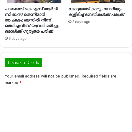
പാലക്കാട് കെ എസ് ആർ ടി
കോട്ടയത്ത് കാറും ലോറിയും
സി ബസ് തെന്നിമാറി
കൂട്ടിടിച്ച് ദമ്പതികള്‍ക്ക് പരുക്ക്
അപകടം; ബസിൽ നിന്ന്
2 days ago
തെറിച്ചുവീണ് യുവതി മരിച്ചു;
ഒരാൾക്ക് ഗുരുതര പരിക്ക്
6 days ago
Leave a Reply
Your email address will not be published.
Required fields are
marked
*
C
o
m
m
e