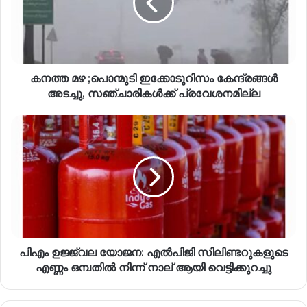
കനത്ത മഴ ;പൊന്മുടി ഇക്കോടൂറിസം കേന്ദ്രങ്ങൾ
അടച്ചു, സഞ്ചാരികൾക്ക് പ്രവേശനമില്ല
പിഎം ഉജ്ജ്വല യോജന: എൽപിജി സിലിണ്ടറുകളുടെ
എണ്ണം ഒമ്പതിൽ നിന്ന് നാല് ആയി വെട്ടിക്കുറച്ചു