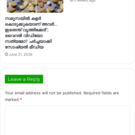
3 weeks ago
സമൂസയിൽ കളർ
കൊടുക്കുകയാണ് അവർ…
ഇതെന്ത് വൃത്തിക്കേട്!’;
വൈറൽ വിഡിയോ
സത്യമോ? ചർച്ചയാക്കി
സോഷ്യൽ മീഡിയ
June 21, 2026
Leave a Reply
Your email address will not be published.
Required fields are
marked
*
C
o
m