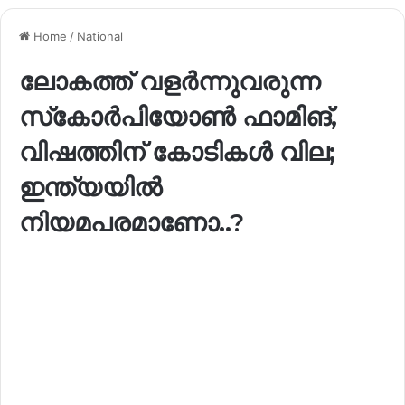
Home
/
National
ലോകത്ത് വളർന്നുവരുന്ന
സ്‌കോർപിയോൺ ഫാമിങ്,
വിഷത്തിന് കോടികൾ വില;
ഇന്ത്യയിൽ
നിയമപരമാണോ..?