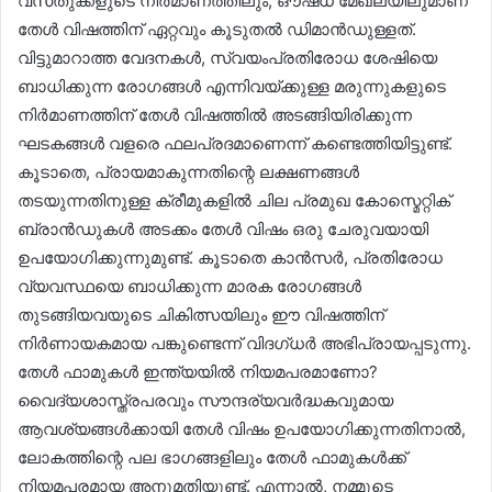
വസ്‌തുക്കളുടെ നിർമാണത്തിലും, ഔഷധ മേഖലയിലുമാണ്
തേൾ വിഷത്തിന് ഏറ്റവും കൂടുതൽ ഡിമാൻഡുള്ളത്.
വിട്ടുമാറാത്ത വേദനകൾ, സ്വയംപ്രതിരോധ ശേഷിയെ
ബാധിക്കുന്ന രോഗങ്ങൾ എന്നിവയ്ക്കുള്ള മരുന്നുകളുടെ
നിർമാണത്തിന് തേൾ വിഷത്തിൽ അടങ്ങിയിരിക്കുന്ന
ഘടകങ്ങൾ വളരെ ഫലപ്രദമാണെന്ന് കണ്ടെത്തിയിട്ടുണ്ട്.
കൂടാതെ, പ്രായമാകുന്നതിന്റെ ലക്ഷണങ്ങൾ
തടയുന്നതിനുള്ള ക്രീമുകളിൽ ചില പ്രമുഖ കോസ്മെറ്റിക്
ബ്രാൻഡുകൾ അടക്കം തേൾ വിഷം ഒരു ചേരുവയായി
ഉപയോഗിക്കുന്നുമുണ്ട്. കൂടാതെ കാൻസർ, പ്രതിരോധ
വ്യവസ്ഥയെ ബാധിക്കുന്ന മാരക രോഗങ്ങൾ
തുടങ്ങിയവയുടെ ചികിത്സയിലും ഈ വിഷത്തിന്
നിർണായകമായ പങ്കുണ്ടെന്ന് വിദഗ്ധർ അഭിപ്രായപ്പടുന്നു.
തേൾ ഫാമുകൾ ഇന്ത്യയിൽ നിയമപരമാണോ?
വൈദ്യശാസ്ത്രപരവും സൗന്ദര്യവർദ്ധകവുമായ
ആവശ്യങ്ങൾക്കായി തേൾ വിഷം ഉപയോഗിക്കുന്നതിനാൽ,
ലോകത്തിന്റെ പല ഭാഗങ്ങളിലും തേൾ ഫാമുകൾക്ക്
നിയമപരമായ അനുമതിയുണ്ട്. എന്നാൽ, നമ്മുടെ