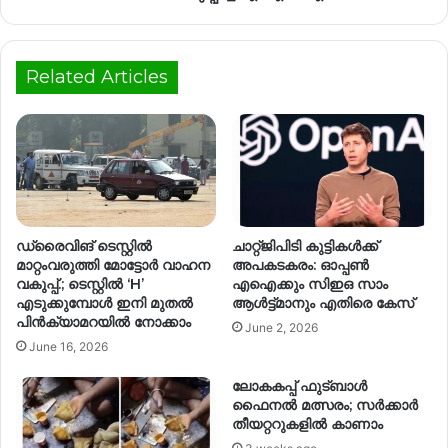
Related Articles
ഡ്രൈവിങ് ടെസ്റ്റിൽ
ചാറ്റ്ജിപിടി കുട്ടികൾക്ക്
മാറ്റംവരുത്തി മോട്ടോർ വാഹന
അപകടകരം: ഓപ്പൺ
വകുപ്പ്.; ടെസ്റ്റിൽ ‘H’
എഐക്കും സിഇഒ സാം
എടുക്കുമ്പോൾ ഇനി മുതൽ
ആൾട്ട്മാനും എതിരെ കേസ്
പിൻക്യാമറയിൽ നോക്കാം
June 2, 2026
June 16, 2026
ലോകകപ്പ് ഫുട്ബാൾ
ഫൈനൽ മത്സരം; സര്‍ക്കാര്‍
തീയറ്ററുകളില്‍ കാണാം