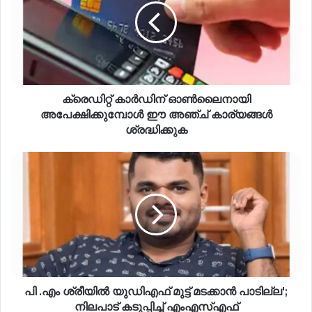
ക്രെഡിറ്റ് കാർഡിന് ഓൺലൈനായി
അപേക്ഷിക്കുമ്പോൾ ഈ അഞ്ച് കാര്യങ്ങൾ
ശ്രദ്ധിക്കുക
പി .എം ശ്രീയിൽ യുഡിഎഫ് മുട്ട് മടക്കാൻ പാടില്ല';
നിലപാട് കടുപ്പിച്ച് എംഎസ്എഫ്