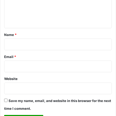
m
e
n
t
*
Name
*
Email
*
Website
Save my name, email, and website in this browser for the next
time I comment.