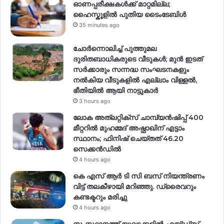
ഓണപ്പരീക്ഷകൾക്ക് മാറ്റമില്ല;
ഹൈസ്കൂളിൽ പുതിയ ടൈംടേബിൾ
35 minutes ago
ചോർന്നൊലിച്ച് പുത്തുമല
ദുരിതബാധികരുടെ വീടുകൾ; മുൻ ഇടത്
സർക്കാരും സന്നദ്ധ സംഘടനകളും
നൽകിയ വീടുകളിൽ എല്ലാം വിള്ളൽ,
ഭീതിയിൽ ആയി നാട്ടുകാർ
3 hours ago
ലോക അത്‌ലറ്റിക്‌സ് ചാമ്പ്യൻഷിപ്പ് 400
മീറ്ററിൽ മുഹമ്മദ് അഷ്ഫാഖിന് എട്ടാം
സ്ഥാനം; ഫിനിഷ് ചെയ്തത് 46.20
സെക്കൻഡിൽ
4 hours ago
കെ എസ് ആർ ടി സി ബസ് നിയന്ത്രണം
വിട്ട് തലകീഴായി മറിഞ്ഞു. ഡ്രൈവറും
കണ്ടക്ടറും മരിച്ചു
4 hours ago
സംസ്ഥാനത്ത് യുവാക്കളിൽ എയ്ഡ്സ്