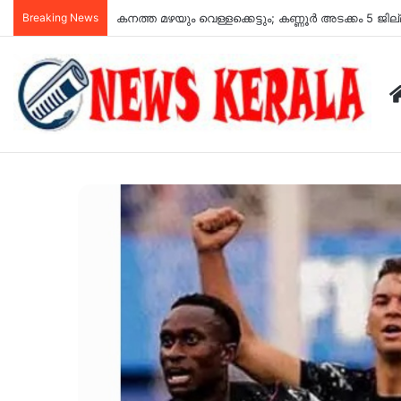
Breaking News
യുപിഐ പേയ്മെന്‍റുകൾ സൗജന്യമായി തുടരും; ഉപഭ