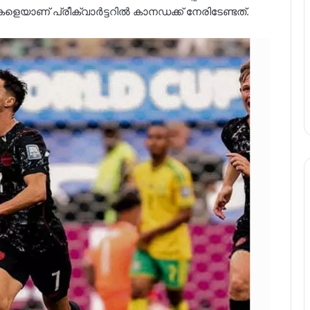
യാണ് പ്രീക്വാർട്ടറിൽ കാനഡക്ക് നേരിടേണ്ടത്.