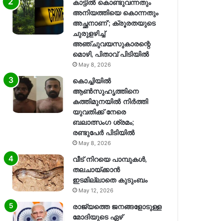
കാട്ടിൽ കൊണ്ടുവന്നതും
അനിയത്തിയെ കൊന്നതും
അച്ഛനാണ്’; ക്രൂരതയുടെ
ചുരുളഴിച്ച്
അഞ്ചുവയസുകാരന്റെ
മൊഴി, പിതാവ് പിടിയിൽ
May 8, 2026
കൊച്ചിയിൽ
ആൺസുഹൃത്തിനെ
കത്തിമുനയിൽ നിർത്തി
യുവതിക്ക് നേരെ
ബലാത്സംഗ​ ശ്രമം;
രണ്ടുപേർ പിടിയിൽ
May 8, 2026
വീട് നിറയെ പാമ്പുകൾ,
തലചായ്ക്കാൻ
ഇടമില്ലാതെ കുടുംബം
May 12, 2026
രാജ്യത്തെ ജനങ്ങളോടുള്ള
മോദിയുടെ ഏഴ്