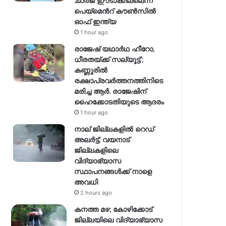
ചാർജ് ഈടാക്കില്ലെന്ന്
പെയ്മെന്‍റ് കൗൺസിൽ
ഓഫ് ഇന്ത്യ
1 hour ago
രാജേഷ് യഥാര്‍ഥ ഹീറോ,
ധീരതയ്ക്ക് സല്യൂട്ട്’;
കണ്ണൂരിൽ
രക്ഷാപ്രവര്‍ത്തനത്തിനിടെ
മരിച്ച ആര്‍. രാജേഷിന്
ഹൈക്കോടതിയുടെ ആദരം
1 hour ago
നാല് ജില്ലകളിൽ റെഡ്
അലർട്ട്; വയനാട്
ജില്ലകളിലെ
വിദ്യാഭ്യാസ
സ്ഥാപനങ്ങൾക്ക് നാളെ
അവധി
2 hours ago
കനത്ത മഴ; കോഴിക്കോട്
ജില്ലയിലെ വിദ്യാഭ്യാസ