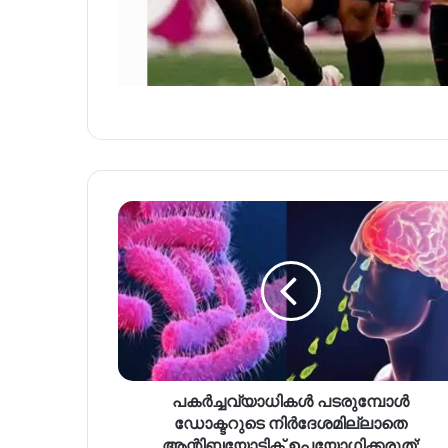
പകർച്ചവ്യാധികൾ പടരുമ്പോൾ
ഡോക്ടറുടെ നിർദേശമില്ലാതെ
ആന്റിബയോട്ടിക് ഉപയോഗിക്കരുത്;