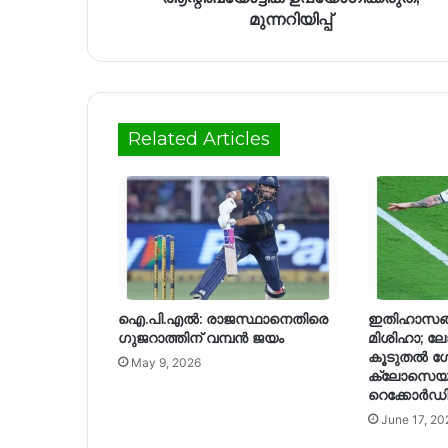
മുന്നറിയിപ്പ്
Related Articles
ഐ.പി.എൽ: രാജസ്ഥാനെതിരെ
ഇതിഹാസങ്ങ
ഗുജറാത്തിന് വമ്പൻ ജയം
മിശിഹാ; ലോ
കൂടുതൽ ഗ
May 9, 2026
ക്ലോസെയ
റെക്കോർഡിന
June 17, 20