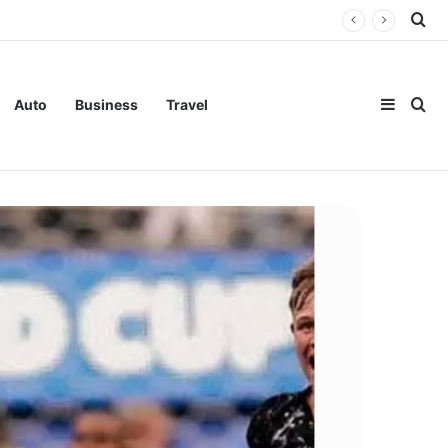
Se
 ഓഫ് ഇന്ത്യ
Sideba
Se
Auto
Business
Travel