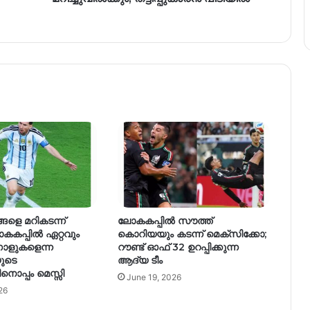
ളെ മറികടന്ന്
ലോകകപ്പിൽ സൗത്ത്
കകപ്പിൽ ഏറ്റവും
കൊറിയയും കടന്ന് മെക്‌സിക്കോ;
ോളുകളെന്ന
റൗണ്ട് ഓഫ് 32 ഉറപ്പിക്കുന്ന
ുടെ
ആദ്യ ടീം
ൊപ്പം മെസ്സി
June 19, 2026
26