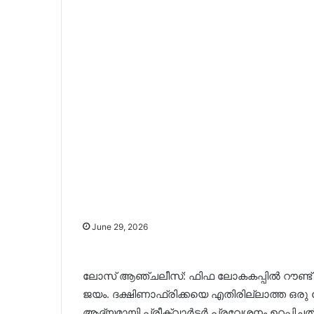
June 29, 2026
ലോസ് ആഞ്ചലീസ്: ഫിഫ ലോകകപ്പിൽ റൗണ്ട് 
ജയം. ദക്ഷിണാഫ്രിക്കയെ എതിരില്ലാത്ത ഒരു
ആദ്യമായി പ്രീക്വാർട്ടർ പ്രവേശനം ഉറപ്പിച്ചത്