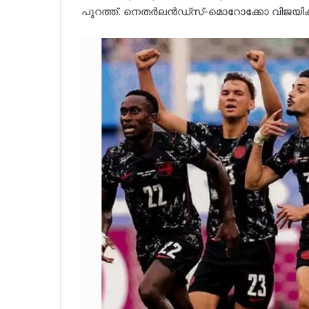
പുറത്ത്. നെതർലൻഡ്‌സ്-മൊറോക്കോ വിജയികളെ