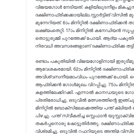
വിജയഗോൾ നേടിയത്. കളിയിലുടനീളം മികച്ചുന
ദക്ഷിണാഫ്രിക്കക്കായില്ല.സ്റ്റാർട്ടിങ് വ
മുന്നേറിയത്. 6ാം മിനിറ്റിൽ ദക്ഷിണാഫ്ര
ലക്ഷ്യംതെറ്റി. 17ാം മിനിറ്റിൽ കനേഡിയൻ സൂ
തൊട്ടുരുമ്മി പുറത്തേക്ക് പോയി. ആദ്യ പ
നിരവധി അവസരങ്ങളാണ് ദക്ഷിണാഫ്രിക്ക തട്ടി
രണ്ടാം പകുതിയിൽ വിജയഗോളിനായി ഇരുടീമുക
ആവേശകരമായി. 62ാം മിനിറ്റിൽ ദക്ഷിണാഫ്രിക
അവിശ്വസനീയമാംവിധം പുറത്തേക്ക് പോയി. തൊട
ആഫ്രിക്കൻ ഗോൾമുഖം വിറപ്പിച്ചു. 75ാം
കളത്തിലേക്കിറക്കി. എന്നാൽ കാനഡയുടെ ഗോ
പ്രതിരോധിച്ചു. ഒടുവിൽ മത്സരത്തിന്റെ ഇഞ
മിനിറ്റിൽ ബോക്‌സിലേക്കെത്തിയ പന്ത് ക്ലിയ
പിഴച്ചു. പന്ത് സ്വീകരിച്ച സ്റ്റെഫാൻ യൂസ്റ്റാ
തകർപ്പനൊരു ഷോട്ടുതിർത്തു. ദക്ഷിണാഫ്രിക്
വിശ്രമിച്ചു. ഒടുവിൽ റഫറിയുടെ അന്തിമ വിസി