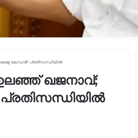
 ‘കേരള മോഡൽ’ പ്രതിസന്ധിയിൽ
ലഞ്ഞ് ഖജനാവ്;
പ്രതിസന്ധിയിൽ