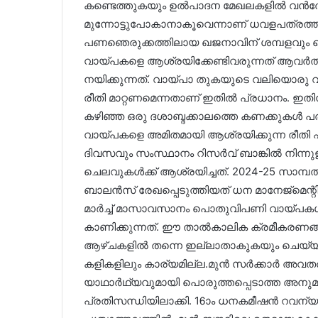
കണ്ടെത്തുകയും ഉൽപാദന മേഖലകളിൽ വൻതോത
മുന്നോട്ടുപോകാനാകൂവെന്നാണ് ധവളപത്രത്തി
പണഞെരുക്കത്തിലായ ഖജനാവിന് ശമ്പളവും
വായ്പകളെ ആശ്രയിക്കേണ്ടിവരുന്നത് ആവർത്ത
നയിക്കുന്നത്. വായ്പാ തുകയുടെ വലിയൊരു
രീതി മാറ്റണമെന്നതാണ് ഇതിൽ പ്രധാനം. ഇതിനാക
കഴിഞ്ഞ ഒരു ദശാബ്ദക്കാലത്തെ കണക്കുകൾ
വായ്പകളെ അമിതമായി ആശ്രയിക്കുന്ന രീതി 
ദിവസവും സംസ്ഥാനം റിസർവ് ബാങ്കിൽ നിന
ചെലവുകൾക്ക് ആശ്രയിച്ചത്. 2024-25 സാമ്പത
ബാലൻസ് രേഖപ്പെടുത്തിയത് ധന മാനേജ്‌മെ
മാർച്ച് മാസാവസാനം പൊതുവിപണി വായ്പകൾ
കാണിക്കുന്നത്. ഈ താൽകാലിക ക്രമീകരണങ്
ആഴ്ചകളിൽ തന്നെ ഇല്ലാതാകുകയും ചെയ്യും
കളികളിലും കാര്യമില്ല.മുൻ സർക്കാർ അവതരിപ
യാഥാർഥ്യവുമായി പൊരുത്തപ്പെടാത്ത അനു
പ്രതിസന്ധിയിലാക്കി. 16ാം ധനകമീഷൻ റവന്യൂ