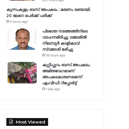
കുന്നംകുളം ബസ് അപകടം ; മരണം രണ്ടായി,
20 ലേറെ പേർക്ക് പരിക്ക്
5 hours ago
പ്രഭാത നടത്തത്തിനിടെ
വാഹനമിടിച്ചു; ദമ്മാമിൽ
നിലമ്പുർ കാളികാവ്
സ്വദേശി മരിച്ചു
18 hours ago
കുറ്റിപ്പുറം ബസ് അപകടം:
അമിതവേഗമാണ്
അപകടകാരണമെന്ന്
എംവിഡി റിപ്പോർട്ട്
1 day ago
Most Viewed