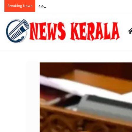
Breaking News
ക്ഷേമ പെൻഷൻ വിതരണം ഇനി ബാങ്ക് വഴി; സഹകര