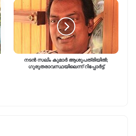
നടൻ സലിം കുമാർ ആശുപത്രിയിൽ;
ഗുരുതരാവസ്ഥയിലെന്ന് റിപ്പോർട്ട്