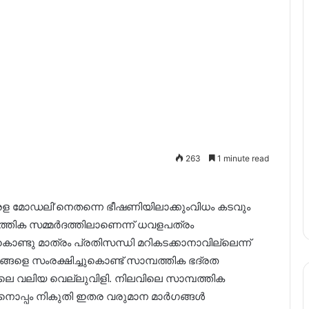
263
1 minute read
േരള മോഡലി’നെതന്നെ ഭീഷണിയിലാക്കുംവിധം കടവും
്തിക സമ്മർദത്തിലാണെന്ന് ധവളപത്രം
ൊണ്ടു മാത്രം പ്രതിസന്ധി മറികടക്കാനാവില്ലെന്ന്
്ങളെ സംരക്ഷിച്ചുകൊണ്ട് സാമ്പത്തിക ഭദ്രത
നിലെ വലിയ വെല്ലുവിളി. നിലവിലെ സാമ്പത്തിക
നൊപ്പം നികുതി ഇതര വരുമാന മാർഗങ്ങൾ