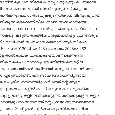
ിൽ മൂലധന നിക്ഷേപം ഉറപ്പാക്കുകയും ചെയ്താലേ
ലെ കണ്ടെത്തലുകൾ വിരൽചൂണ്ടുന്നത്. കടുത്ത
 പെൻഷനും പലിശ അടവുകളും നൽകാൻ വീണ്ടും പുതിയ
ിക്കുന്ന കടക്കെണിയിലേക്കാണ് സംസ്ഥാനത്തെ
 വിഹിതവും ദൈനംദിന റവന്യൂ ചെലവുകൾക്ക് പോകുന്ന
ട്ടെ, കടുത്ത രാഷ്ട്രീയ തീരുമാനങ്ങളും വേണ്ടിവരും.
 പരിശോധിച്ചാൽ സംസ്ഥാന ഖജനാവ് ആർ.ബി.ഐ
പ്രകടമാണ്. 2024-ൽ 125 ദിവസവും 2025ൽ 262
്നുള്ള താൽകാലിക വായ്പകളെയാണ് ദൈനംദിന
്തിക വർഷം 10 മാസവും ട്രഷറിയിൽ നെഗറ്റിവ്
ന്റിലെ പോരായ്മകൾ അടിവരയിടുന്നു. ഓരോ വർഷവും
 എടുത്താണ് ട്രഷറി ബാലൻസ് പോസിറ്റിവായി
ങൾ പുതിയ സാമ്പത്തിക വർഷത്തിന്റെ ആദ്യ
. ഇത്തരം കണ്ണിൽ പൊടിയിടുന്ന കണക്കുകളിലെ
്പിച്ച ബജറ്റുകളിലെ അശാസ്ത്രീയ കണക്കുകൂട്ടലുകളും
മാനങ്ങളും സംസ്ഥാനത്തിന്റെ ധനആസൂത്രണങ്ങളെ
 കമ്മി ഗ്രാന്റുകൾ പൂർണമായും നിർത്തലാക്കിയ