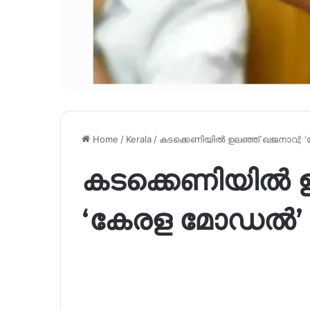
Home
/
Kerala
/
കടക്കെണിയിൽ ഉലഞ്ഞ് ഖജനാവ്;
കടക്കെണിയിൽ ഉ
‘കേരള മോഡൽ’ 