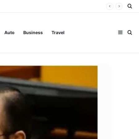
Se
Sideba
Se
Auto
Business
Travel