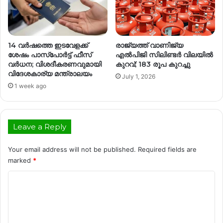
14 വർഷത്തെ ഇടവേളക്ക്
രാജ്യത്ത് വാണിജ്യ
ശേഷം പാസ്‌പോർട്ട് ഫീസ്
എൽപിജി സിലിണ്ടർ വിലയിൽ
വർധന; വിശദീകരണവുമായി
കുറവ്; 183 രൂപ കുറച്ചു
വിദേശകാര്യ മന്ത്രാലയം
July 1, 2026
1 week ago
Leave a Reply
Your email address will not be published.
Required fields are
marked
*
C
o
m
m