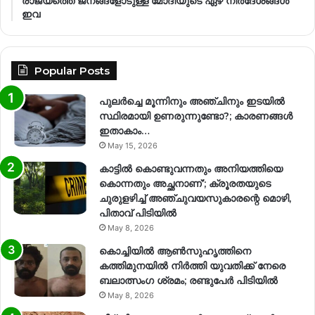
രാജ്യത്തെ ജനങ്ങളോടുള്ള മോദിയുടെ ഏഴ് നിര്‍ദേശങ്ങള്‍
ഇവ
Popular Posts
പുലർച്ചെ മൂന്നിനും അഞ്ചിനും ഇടയിൽ
സ്ഥിരമായി ഉണരുന്നുണ്ടോ?; കാരണങ്ങള്‍
ഇതാകാം…
May 15, 2026
കാട്ടിൽ കൊണ്ടുവന്നതും അനിയത്തിയെ
കൊന്നതും അച്ഛനാണ്’; ക്രൂരതയുടെ
ചുരുളഴിച്ച് അഞ്ചുവയസുകാരന്റെ മൊഴി,
പിതാവ് പിടിയിൽ
May 8, 2026
കൊച്ചിയിൽ ആൺസുഹൃത്തിനെ
കത്തിമുനയിൽ നിർത്തി യുവതിക്ക് നേരെ
ബലാത്സംഗ​ ശ്രമം; രണ്ടുപേർ പിടിയിൽ
May 8, 2026