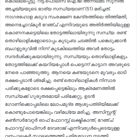
കൊല്ലപ്പെട്ടു. റിട്ട.പൊലീസ് ഐ.ജി അന്നലമട സുനിൽ
അച്ചയ്യയുടെ ഭാര്യ സന്ധ്യയാണ് (51) മരിച്ചത്.
നാഗരഹോള കടുവ സംരക്ഷണ കേന്ദ്രത്തിലെ തിത്തിമതി,
അനെച്ചോവ്കൂർ റേഞ്ച് എന്നിവയുടെ അതിർത്തിയിലുള്ള
കൊണനകട്ടെയിലെ തോട്ടത്തിലായിരുന്നു സന്ധ്യ. രണ്ട്
തൊഴിലാളികളോടൊപ്പം കുടുംബ ചടങ്ങിൽ പങ്കെടുക്കാൻ
ബംഗളൂരുവിൽ നിന്ന് കുടകിലെത്തിയ അവർ തോട്ടം
സന്ദർശിക്കുകയായിരുന്നു. സന്ധ്യയും തൊഴിലാളികളും
തോട്ടത്തിലേക്ക് കയറിയപ്പോൾ പെട്ടെന്ന് കാട്ടാന അവരുടെ
നേരെ പാഞ്ഞടുത്തു. ആനയെ കണ്ടയുടനെ മൂവരും ഓടി
രക്ഷപ്പെടാൻ ശ്രമിച്ചു. രണ്ട് തൊഴിലാളികൾ നിസാര
പരിക്കുകളോടെ രക്ഷപ്പെട്ടെങ്കിലും ആക്രമണത്തിൽ
സന്ധ്യക്ക് ഗുരുതരമായി പരിക്കേറ്റു. ഉടൻ
ഗോണിക്കൊപ്പലിലെ ലോപമുദ്ര ആശുപത്രിയിലേക്ക്
കൊണ്ടുപോയെങ്കിലും വഴിമധ്യേ മരിച്ചു. അസിസ്റ്റന്റ്
കൺസർവേറ്റർ ഓഫ് ഫോറസ്റ്റ് ലക്ഷ്മികാന്ത്, റേഞ്ച്
ഫോറസ്റ്റ് ഓഫിസർ ദേവരാജ് എന്നിവരുൾപ്പെടെയുള്ള
വനപാലകർ സ്ഥലത്തെത്തി പരിശോധന നടത്തി.