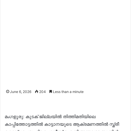
June 6, 2026
204
Less than a minute
മംഗളൂരു: കുടക് ജില്ലയിൽ തിത്തിമതിയിലെ
കാപ്പിത്തോട്ടത്തിൽ കാട്ടാനയുടെ ആക്രമണത്തിൽ സ്ത്രീ