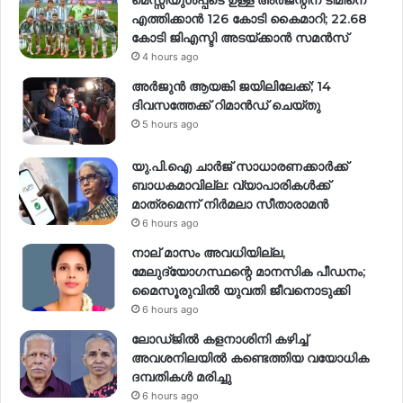
എത്തിക്കാൻ 126 കോടി കൈമാറി; 22.68
കോടി ജിഎസ്ടി അടയ്ക്കാൻ സമൻസ്
4 hours ago
അർജുൻ ആയങ്കി ജയിലിലേക്ക്; 14
ദിവസത്തേക്ക് റിമാൻഡ് ചെയ്തു
5 hours ago
യു.പി.ഐ ചാർജ് സാധാരണക്കാർക്ക്
ബാധകമാവില്ല: വ്യാപാരികൾക്ക്
മാത്രമെന്ന് നിർമലാ സീതാരാമൻ
6 hours ago
നാല് മാസം അവധിയില്ല,
മേലുദ്യോഗസ്ഥന്റെ മാനസിക പീഡനം;
മൈസൂരുവിൽ യുവതി ജീവനൊടുക്കി
6 hours ago
ലോഡ്ജിൽ കളനാശിനി കഴിച്ച്
അവശനിലയിൽ കണ്ടെത്തിയ വയോധിക
ദമ്പതികൾ മരിച്ചു
6 hours ago