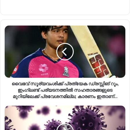
വൈഭവ് സൂര്യവംശിക്ക് പ്രത്യേക ഡ്രസ്സിങ് റൂം,
ഇംഗ്ലണ്ട് പര്യടനത്തിൽ സഹതാരങ്ങളുടെ
മുറിയിലേക്ക് പ്രവേശനമില്ല; കാരണം ഇതാണ്…