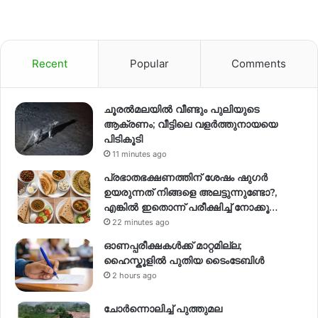
Recent
Popular
Comments
ചൂരൽമലയിൽ വീണ്ടും പുലിയുടെ
ആക്രണം; വീട്ടിലെ വളർത്തുനായയെ
പിടികൂടി
11 minutes ago
പ്രഭാതഭക്ഷണത്തിന് ശേഷം ഷുഗർ
ഉയരുന്നത് നിങ്ങളെ അലട്ടുന്നുണ്ടോ?,
എങ്കിൽ ഇതൊന്ന് പരീക്ഷിച്ച് നോക്കൂ…
22 minutes ago
ഓണപ്പരീക്ഷകൾക്ക് മാറ്റമില്ല;
ഹൈസ്കൂളിൽ പുതിയ ടൈംടേബിൾ
2 hours ago
ചോർന്നൊലിച്ച് പുത്തുമല