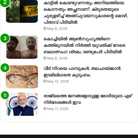
കാട്ടിൽ കൊണ്ടുവന്നതും അനിയത്തിയെ
കൊന്നതും അച്ഛനാണ്’; ക്രൂരതയുടെ
ചുരുളഴിച്ച് അഞ്ചുവയസുകാരന്റെ മൊഴി,
പിതാവ് പിടിയിൽ
May 8, 2026
കൊച്ചിയിൽ ആൺസുഹൃത്തിനെ
കത്തിമുനയിൽ നിർത്തി യുവതിക്ക് നേരെ
ബലാത്സംഗ​ ശ്രമം; രണ്ടുപേർ പിടിയിൽ
May 8, 2026
വീട് നിറയെ പാമ്പുകൾ, തലചായ്ക്കാൻ
ഇടമില്ലാതെ കുടുംബം
May 12, 2026
രാജ്യത്തെ ജനങ്ങളോടുള്ള മോദിയുടെ ഏഴ്
നിര്‍ദേശങ്ങള്‍ ഇവ
May 11, 2026