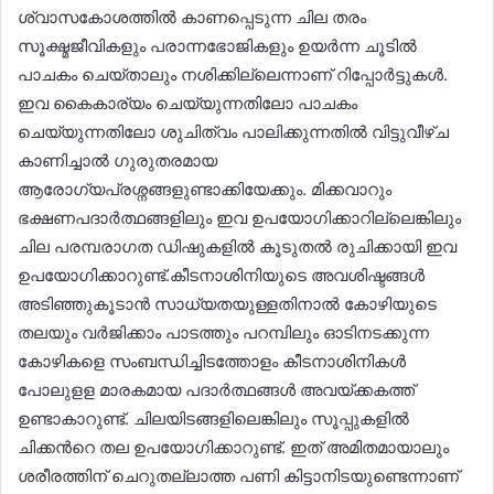
ശ്വാസകോശത്തിൽ കാണപ്പെടുന്ന ചില തരം
സൂക്ഷ്മജീവികളും പരാന്നഭോജികളും ഉയർന്ന ചൂടിൽ
പാചകം ചെയ്താലും നശിക്കില്ലെന്നാണ് റിപ്പോർട്ടുകൾ.
ഇവ കൈകാര്യം ചെയ്യുന്നതിലോ പാചകം
ചെയ്യുന്നതിലോ ശുചിത്വം പാലിക്കുന്നതിൽ വിട്ടുവീഴ്ച
കാണിച്ചാൽ ഗുരുതരമായ
ആരോഗ്യപ്രശ്നങ്ങളുണ്ടാക്കിയേക്കും. മിക്കവാറും
ഭക്ഷണപദാർത്ഥങ്ങളിലും ഇവ ഉപയോഗിക്കാറില്ലെങ്കിലും
ചില പരമ്പരാഗത ഡിഷുകളിൽ കൂടുതൽ രുചിക്കായി ഇവ
ഉപയോഗിക്കാറുണ്ട്.കീടനാശിനിയുടെ അവശിഷ്ടങ്ങൾ
അടിഞ്ഞുകൂടാൻ സാധ്യതയുള്ളതിനാൽ കോഴിയുടെ
തലയും വർജിക്കാം പാടത്തും പറമ്പിലും ഓടിനടക്കുന്ന
കോഴികളെ സംബന്ധിച്ചിടത്തോളം കീടനാശിനികൾ
പോലുളള മാരകമായ പദാർത്ഥങ്ങൾ അവയ്ക്കകത്ത്
ഉണ്ടാകാറുണ്ട്. ചിലയിടങ്ങളിലെങ്കിലും സൂപ്പുകളിൽ
ചിക്കന്‍റെ തല ഉപയോഗിക്കാറുണ്ട്. ഇത് അമിതമായാലും
ശരീരത്തിന് ചെറുതല്ലാത്ത പണി കിട്ടാനിടയുണ്ടെന്നാണ്