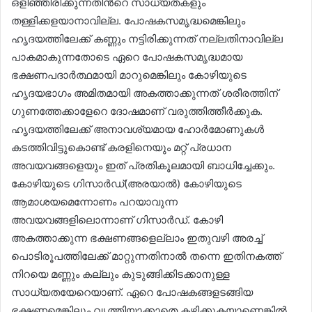
ഒളിഞ്ഞിരിക്കുന്നതിന്‍റെ സാധ്യതകളും
തള്ളിക്കളയാനാവില്ല. പോഷകസമൃദ്ധമെങ്കിലും
ഹൃദയത്തിലേക്ക് കണ്ണും നട്ടിരിക്കുന്നത് നല്ലതിനാവില്ല
പാകമാകുന്നതോടെ ഏറെ പോഷകസമൃദ്ധമായ
ഭക്ഷണപദാർത്ഥമായി മാറുമെങ്കിലും കോഴിയുടെ
ഹൃദയഭാഗം അമിതമായി അകത്താക്കുന്നത് ശരീരത്തിന്
ഗുണത്തേക്കാളേറെ ദോഷമാണ് വരുത്തിത്തീർക്കുക.
ഹൃദയത്തിലേക്ക് അനാവശ്യമായ ഹോർമോണുകൾ
കടത്തിവിട്ടുകൊണ്ട് കരളിനെയും മറ്റ് പ്രധാന
അവയവങ്ങളെയും ഇത് പ്രതികൂലമായി ബാധിച്ചേക്കും.
കോഴിയുടെ ഗിസാർഡ്(അരയാൽ) കോഴിയുടെ
ആമാശയമെന്നോണം പറയാവുന്ന
അവയവങ്ങളിലൊന്നാണ് ഗിസാർഡ്. കോഴി
അകത്താക്കുന്ന ഭക്ഷണങ്ങളെല്ലാം ഇതുവഴി അരച്ച്
പൊടിരൂപത്തിലേക്ക് മാറ്റുന്നതിനാൽ തന്നെ ഇതിനകത്ത്
നിറയെ മണ്ണും കല്ലും കുടുങ്ങിക്കിടക്കാനുള്ള
സാധ്യതയേറെയാണ്. ഏറെ പോഷകങ്ങളടങ്ങിയ
ഭക്ഷണമെങ്കിലും വൃത്തിയാക്കാതെ കഴിക്കുകയാണെങ്കിൽ