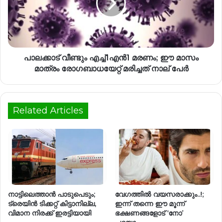
പാലക്കാട് വീണ്ടും എച്ച്1എൻ1 മരണം; ഈ മാസം
മാത്രം രോഗബാധയേറ്റ് മരിച്ചത് നാല് പേർ
Related Articles
നാട്ടിലെത്താൻ പാടുപെടും;
വേഗത്തില്‍ വയസരാക്കും..!;
ട്രെയിൻ ടിക്കറ്റ് കിട്ടാനില്ല,
ഇന്ന് തന്നെ ഈ മൂന്ന്
വിമാന നിരക്ക് ഇരട്ടിയായി
ഭക്ഷണങ്ങളോട് ‘നോ’