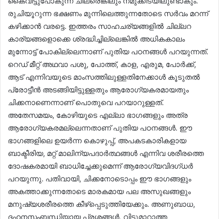
കൈവിട്ടുപോകുന്ന ചിലരെങ്കിലും നമുക്കിടയിലുണ്ടാകും.
രുചിയൂറുന്ന ഭക്ഷണം മുന്നിലെത്തുന്നതോടെ സർവം മറന്ന്
കഴിക്കാൻ വരട്ടെ. ഇത്തരം സാഹചര്യങ്ങളിൽ ചില്ലറ
കാര്യങ്ങളൊക്കെ ശ്രദ്ധിച്ചില്ലെങ്കിൽ അധികകാലം
മുന്നോട്ട് പോകില്ലെന്നാണ് പുതിയ പഠനങ്ങൾ പറയുന്നത്.
റെഡ് മീറ്റ് അഥവാ പശു, പോത്ത്, കാള, എരുമ, പോർക്ക്,
ആട് എന്നിവയുടെ മാംസത്തിലുള്ളതിനേക്കാൾ കൂടുതൽ
പ്രോട്ടീൻ അടങ്ങിയിട്ടുള്ളതും ആരോഗ്യകരമായതും
ചിക്കനാണെന്നാണ് പൊതുവെ പറയാറുള്ളത്.
അതേസമയം, കോഴിയുടെ എല്ലാ ഭാഗങ്ങളും അത്ര
ആരോഗ്യകരമല്ലെന്നതാണ് പുതിയ പഠനങ്ങൾ. ഈ
ഭാഗങ്ങളിലെ ഉയർന്ന കൊഴുപ്പ്, അപകടകാരികളായ
ബാക്ടീരിയ, മറ്റ് മാലിന്യപദാർത്ഥങ്ങൾ എന്നിവ ശരീരത്തെ
ദോഷകരമായി ബാധിച്ചേക്കുമെന്ന് ആരോഗ്യവിദഗ്ധർ
പറയുന്നു. പതിവായി, ചിക്കനോടൊപ്പം ഈ ഭാഗങ്ങളും
അകത്താക്കുന്നതോടെ മാരകമായ പല അസുഖങ്ങളും
മനുഷ്യശരീരത്തെ കീഴ്പ്പെടുത്തിയേക്കും. അണുബാധ,
ദഹനസംബന്ധിയായ പ്രശ്നങ്ങൾ, വിട്ടുമാറാത്ത