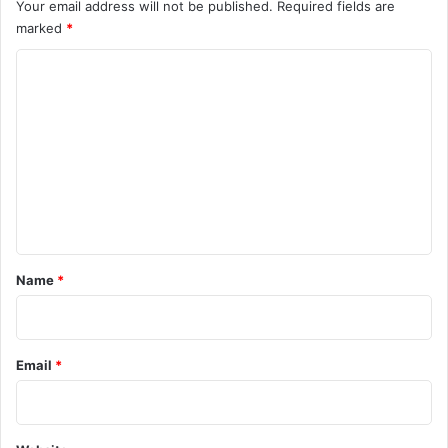
Your email address will not be published.
Required fields are
marked
*
C
o
m
m
e
n
t
*
Name
*
Email
*