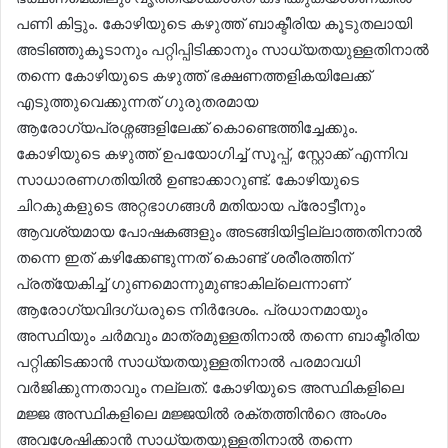
പണി കിട്ടും. കോഴിയുടെ കഴുത്ത് ബാക്ടീരിയ കൂടുതലായി
അടിഞ്ഞുകൂടാനും പറ്റിപ്പിടിക്കാനും സാധ്യതയുള്ളതിനാൽ
തന്നെ കോഴിയുടെ കഴുത്ത് ഭക്ഷണത്തളികയിലേക്ക്
എടുത്തുവെക്കുന്നത് ഗുരുതരമായ
ആരോഗ്യപ്രശ്നങ്ങളിലേക്ക് കൊണ്ടെത്തിച്ചേക്കും.
കോഴിയുടെ കഴുത്ത് ഉപയോഗിച്ച് സൂപ്പ്, സ്റ്റോക്ക് എന്നിവ
സാധാരണഗതിയിൽ ഉണ്ടാക്കാറുണ്ട്. കോഴിയുടെ
ചിറകുകളുടെ അറ്റഭാഗങ്ങൾ മതിയായ പ്രോട്ടീനും
ആവശ്യമായ പോഷകങ്ങളും അടങ്ങിയിട്ടില്ലാത്തതിനാൽ
തന്നെ ഇത് കഴിക്കേണ്ടുന്നത് കൊണ്ട് ശരീരത്തിന്
പ്രത്യേകിച്ച് ഗുണമൊന്നുമുണ്ടാകില്ലെന്നാണ്
ആരോഗ്യവിദഗ്ധരുടെ നിർദേശം. പ്രധാനമായും
അസ്ഥിയും ചർമവും മാത്രമുള്ളതിനാൽ തന്നെ ബാക്ടീരിയ
പറ്റിക്കിടക്കാൻ സാധ്യതയുള്ളതിനാൽ പരമാവധി
വർജിക്കുന്നതാവും നല്ലത്. കോഴിയുടെ അസ്ഥികളിലെ
മജ്ജ അസ്ഥികളിലെ മജ്ജയിൽ രക്തത്തിന്‍റെ അംശം
അവശേഷിക്കാൻ സാധ്യതയുള്ളതിനാൽ തന്നെ