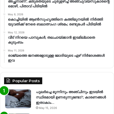
അച്ഛനാണ്’; ക്രൂരതയുടെ ചുരുളഴിച്ച് അഞ്ചുവയസുകാരന്റെ
മൊഴി, പിതാവ് പിടിയിൽ
May 8, 2026
കൊച്ചിയിൽ ആൺസുഹൃത്തിനെ കത്തിമുനയിൽ നിർത്തി
യുവതിക്ക് നേരെ ബലാത്സംഗ​ ശ്രമം; രണ്ടുപേർ പിടിയിൽ
May 12, 2026
വീട് നിറയെ പാമ്പുകൾ, തലചായ്ക്കാൻ ഇടമില്ലാതെ
കുടുംബം
May 11, 2026
രാജ്യത്തെ ജനങ്ങളോടുള്ള മോദിയുടെ ഏഴ് നിര്‍ദേശങ്ങള്‍
ഇവ
Popular Posts
പുലർച്ചെ മൂന്നിനും അഞ്ചിനും ഇടയിൽ
സ്ഥിരമായി ഉണരുന്നുണ്ടോ?; കാരണങ്ങള്‍
ഇതാകാം…
May 15, 2026