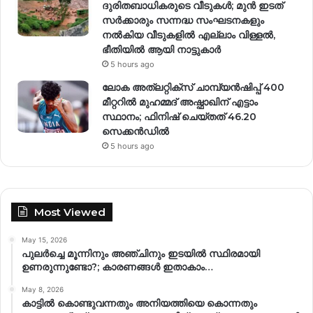
ദുരിതബാധികരുടെ വീടുകൾ; മുൻ ഇടത്
സർക്കാരും സന്നദ്ധ സംഘടനകളും
നൽകിയ വീടുകളിൽ എല്ലാം വിള്ളൽ,
ഭീതിയിൽ ആയി നാട്ടുകാർ
5 hours ago
ലോക അത്‌ലറ്റിക്‌സ് ചാമ്പ്യൻഷിപ്പ് 400
മീറ്ററിൽ മുഹമ്മദ് അഷ്ഫാഖിന് എട്ടാം
സ്ഥാനം; ഫിനിഷ് ചെയ്തത് 46.20
സെക്കൻഡിൽ
5 hours ago
Most Viewed
May 15, 2026
പുലർച്ചെ മൂന്നിനും അഞ്ചിനും ഇടയിൽ സ്ഥിരമായി
ഉണരുന്നുണ്ടോ?; കാരണങ്ങള്‍ ഇതാകാം…
May 8, 2026
കാട്ടിൽ കൊണ്ടുവന്നതും അനിയത്തിയെ കൊന്നതും