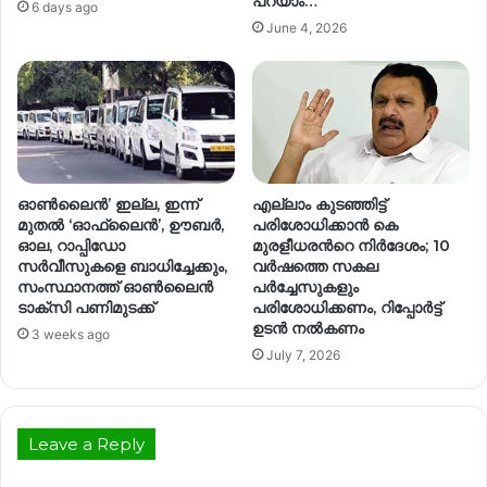
പറയാം…
6 days ago
June 4, 2026
ഓൺലൈൻ’ ഇല്ല, ഇന്ന്
എല്ലാം കുടഞ്ഞിട്ട്
മുതൽ ‘ഓഫ്‌ലൈൻ’, ഊബർ,
പരിശോധിക്കാൻ കെ
ഓല, റാപ്പിഡോ
മുരളീധരന്‍റെ നിർദേശം; 10
സർവീസുകളെ ബാധിച്ചേക്കും,
വർഷത്തെ സകല
സംസ്ഥാനത്ത് ഓൺലൈൻ
പർച്ചേസുകളും
ടാക്സി പണിമുടക്ക്
പരിശോധിക്കണം, റിപ്പോർട്ട്
ഉടൻ നൽകണം
3 weeks ago
July 7, 2026
Leave a Reply