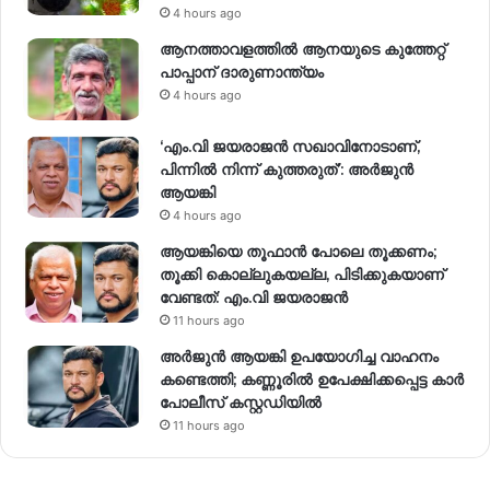
4 hours ago
ആനത്താവളത്തിൽ ആനയുടെ കുത്തേറ്റ്
പാപ്പാന് ദാരുണാന്ത്യം
4 hours ago
‘എം.വി ജയരാജന്‍ സഖാവിനോടാണ്,
പിന്നില്‍ നിന്ന് കുത്തരുത്’: അര്‍ജുന്‍
ആയങ്കി
4 hours ago
ആയങ്കിയെ തൂഫാൻ പോലെ തൂക്കണം;
തൂക്കി കൊല്ലുകയല്ല, പിടിക്കുകയാണ്
വേണ്ടത്: എം.വി ജയരാജൻ
11 hours ago
അർജുൻ ആയങ്കി ഉപയോഗിച്ച വാഹനം
കണ്ടെത്തി; കണ്ണൂരിൽ ഉപേക്ഷിക്കപ്പെട്ട കാർ
പോലീസ് കസ്റ്റഡിയിൽ
11 hours ago