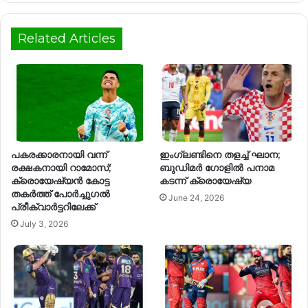
Related Articles
പകരക്കാരനായി വന്ന്
ഇംഗ്ലണ്ടിനെ തളച്ച് ഘാന;
രക്ഷകനായി റാമോസ്;
ബുഡിമർ ഗോളിൽ പനാമ
ക്രൊയേഷ്യൻ കോട്ട
കടന്ന് ക്രൊയേഷ്യ
തകർത്ത് പോർച്ചുഗൽ
June 24, 2026
പ്രീക്വാർട്ടറിലേക്ക്
July 3, 2026