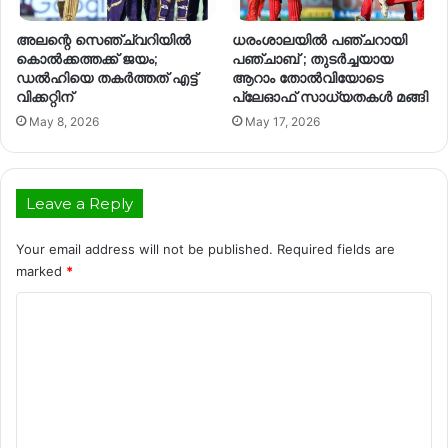
അലന്റെ സെഞ്ച്വറിയിൽ
ധരംശാലയിൽ പഞ്ചറായി
കൊൽക്കത്തക്ക് ജയം;
പഞ്ചാബ് ; തുടർച്ചയായ
ഡൽഹിയെ തകർത്തത് എട്ട്
ആറാം തോൽവിയോടെ
വിക്കറ്റിന്
പ്ലേഓഫ് സാധ്യതകൾ മങ്ങി
May 8, 2026
May 17, 2026
Leave a Reply
Your email address will not be published.
Required fields are
marked
*
C
o
m
m
e