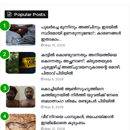
Popular Posts
പുലർച്ചെ മൂന്നിനും അഞ്ചിനും ഇടയിൽ
സ്ഥിരമായി ഉണരുന്നുണ്ടോ?; കാരണങ്ങള്‍
ഇതാകാം…
May 15, 2026
കാട്ടിൽ കൊണ്ടുവന്നതും അനിയത്തിയെ
കൊന്നതും അച്ഛനാണ്’; ക്രൂരതയുടെ
ചുരുളഴിച്ച് അഞ്ചുവയസുകാരന്റെ മൊഴി,
പിതാവ് പിടിയിൽ
May 8, 2026
കൊച്ചിയിൽ ആൺസുഹൃത്തിനെ
കത്തിമുനയിൽ നിർത്തി യുവതിക്ക് നേരെ
ബലാത്സംഗ​ ശ്രമം; രണ്ടുപേർ പിടിയിൽ
May 8, 2026
വീട് നിറയെ പാമ്പുകൾ, തലചായ്ക്കാൻ
ഇടമില്ലാതെ കുടുംബം
May 12, 2026