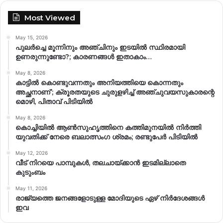
Most Viewed
May 15, 2026
പുലർച്ചെ മൂന്നിനും അഞ്ചിനും ഇടയിൽ സ്ഥിരമായി
ഉണരുന്നുണ്ടോ?; കാരണങ്ങള്‍ ഇതാകാം…
May 8, 2026
കാട്ടിൽ കൊണ്ടുവന്നതും അനിയത്തിയെ കൊന്നതും
അച്ഛനാണ്’; ക്രൂരതയുടെ ചുരുളഴിച്ച് അഞ്ചുവയസുകാരന്റെ
മൊഴി, പിതാവ് പിടിയിൽ
May 8, 2026
കൊച്ചിയിൽ ആൺസുഹൃത്തിനെ കത്തിമുനയിൽ നിർത്തി
യുവതിക്ക് നേരെ ബലാത്സംഗ​ ശ്രമം; രണ്ടുപേർ പിടിയിൽ
May 12, 2026
വീട് നിറയെ പാമ്പുകൾ, തലചായ്ക്കാൻ ഇടമില്ലാതെ
കുടുംബം
May 11, 2026
രാജ്യത്തെ ജനങ്ങളോടുള്ള മോദിയുടെ ഏഴ് നിര്‍ദേശങ്ങള്‍
ഇവ