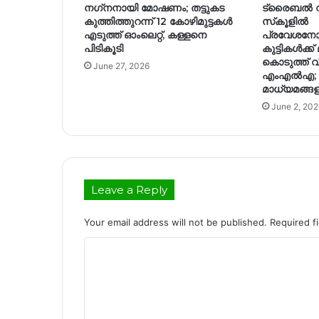
നഗ്‌നനായി മോഷണം; തട്ടുകട
ട്രൈബൽ 
കുത്തിത്തുറന്ന് 12 കോഴിമുട്ടകള്‍
സ്‌കൂളിൽ
എടുത്ത് ഓംലെറ്റ്, കള്ളനെ
പ്രവേശനോത
പിടികൂടി
കുട്ടികൾക്ക് 
കൊടുത്ത് 
June 27, 2026
എംഎൽഎ;
മാധ്യമങ്ങ
June 2, 202
Leave a Reply
Your email address will not be published.
Required f
C
o
m
m