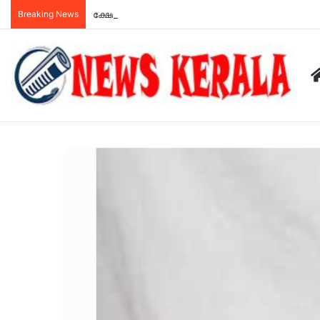
Breaking News
ക്ഷേമ പെൻഷൻ വിതരണം ഇനി ബാങ്ക് വഴി; സഹകര