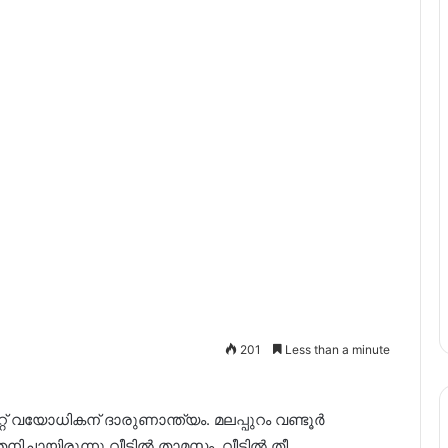
201
Less than a minute
ലേറ്റ് വയോധികന് ദാരുണാന്ത്യം. മലപ്പുറം വണ്ടൂർ
ിച്ചായിരുന്നു വീട്ടിൽ താമസം. വീട്ടിൽ തീ