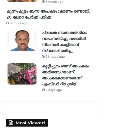
5 hours ago
കുന്നംകുളം ബസ് അപകടം ; മരണം രണ്ടായി,
20 ലേറെ പേർക്ക് പരിക്ക്
9 hours ago
പ്രഭാത നടത്തത്തിനിടെ
വാഹനമിടിച്ചു; ദമ്മാമിൽ
നിലമ്പുർ കാളികാവ്
സ്വദേശി മരിച്ചു
21 hours ago
കുറ്റിപ്പുറം ബസ് അപകടം:
അമിതവേഗമാണ്
അപകടകാരണമെന്ന്
എംവിഡി റിപ്പോർട്ട്
2 days ago
Most Viewed