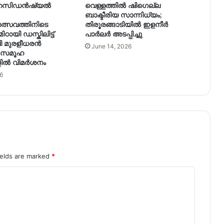
റസിഡൻഷ്യൽ
വെള്ളത്തിൽ ഷിഗെല്ല
ബാക്ടീരിയ സാന്നിധ്യം;
്സവത്തിനിടെ
തിരൂരങ്ങാടിയിൽ ഇളനീർ
മിഠായി ഡസ്കിലിട്ട്
പാർലർ അടപ്പിച്ചു
വി മുരളീധരൻ
June 14, 2026
 സമൂഹ
ളിൽ വിമർശനം
6
ields are marked
*