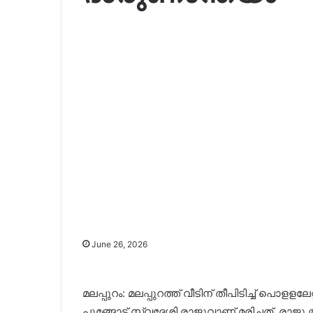
June 26, 2026
മലപ്പുറം: മലപ്പുറത്ത് വീടിന് തീപിടിച്ച് പൊളള
പൂങ്ങോട് സ്വദേശി രാജുവാണ് മരിച്ചത്. രാജു തന