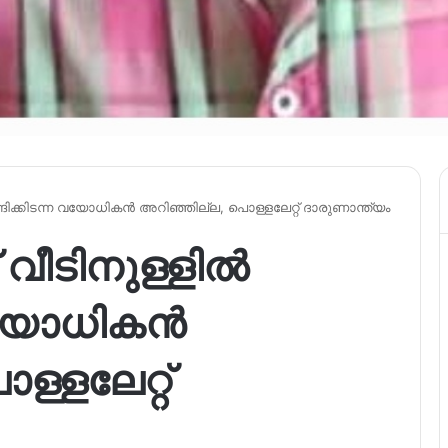
റങ്ങിക്കിടന്ന വയോധികൻ അറി‍ഞ്ഞില്ല, പൊള്ളലേറ്റ് ദാരുണാന്ത്യം
് വീടിനുള്ളിൽ
 വയോധികൻ
ള്ളലേറ്റ്