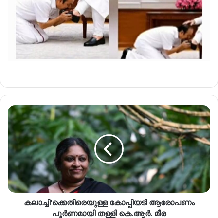
കലാച്ചി'ക്കെതിരെയുള്ള കോപ്പിയടി ആരോപണം
പൂർണമായി തള്ളി കെ.ആർ. മീര