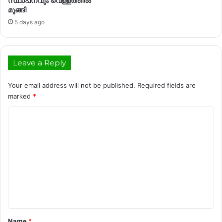
സ്ഥാപനവും വെള്ളത്തിൽ
മുങ്ങി
5 days ago
Leave a Reply
Your email address will not be published.
Required fields are
marked
*
C
o
m
m
e
n
t
*
Name
*