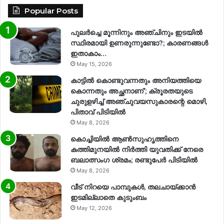
Popular Posts
പുലർച്ചെ മൂന്നിനും അഞ്ചിനും ഇടയിൽ
സ്ഥിരമായി ഉണരുന്നുണ്ടോ?; കാരണങ്ങള്‍
ഇതാകാം…
May 15, 2026
കാട്ടിൽ കൊണ്ടുവന്നതും അനിയത്തിയെ
കൊന്നതും അച്ഛനാണ്’; ക്രൂരതയുടെ
ചുരുളഴിച്ച് അഞ്ചുവയസുകാരന്റെ മൊഴി,
പിതാവ് പിടിയിൽ
May 8, 2026
കൊച്ചിയിൽ ആൺസുഹൃത്തിനെ
കത്തിമുനയിൽ നിർത്തി യുവതിക്ക് നേരെ
ബലാത്സംഗ​ ശ്രമം; രണ്ടുപേർ പിടിയിൽ
May 8, 2026
വീട് നിറയെ പാമ്പുകൾ, തലചായ്ക്കാൻ
ഇടമില്ലാതെ കുടുംബം
May 12, 2026