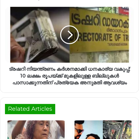
ട്രഷറി നിയന്ത്രണം കർശനമാക്കി ധനകാര്യ വകുപ്പ്;
10 ലക്ഷം രൂപയ്ക്ക് മുകളിലുള്ള ബില്ലുകൾ
പാസാക്കുന്നതിന് പ്രത്യേക അനുമതി ആവശ്യം
Related Articles