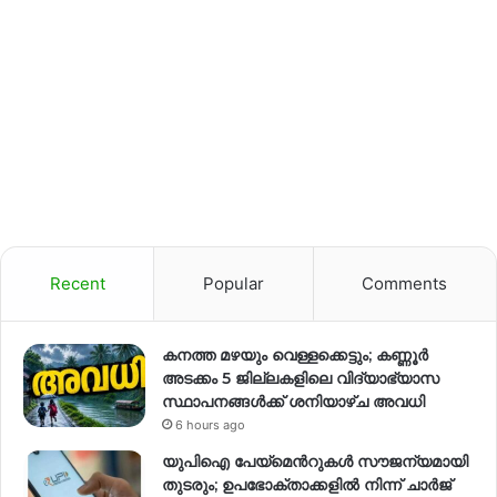
Recent
Popular
Comments
കനത്ത മഴയും വെള്ളക്കെട്ടും; കണ്ണൂർ
അടക്കം 5 ജില്ലകളിലെ വിദ്യാഭ്യാസ
സ്ഥാപനങ്ങള്‍ക്ക് ശനിയാഴ്ച അവധി
6 hours ago
യുപിഐ പേയ്മെന്‍റുകൾ സൗജന്യമായി
തുടരും; ഉപഭോക്താക്കളിൽ നിന്ന് ചാർജ്