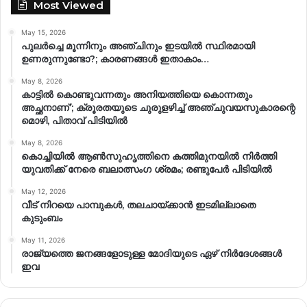
Most Viewed
May 15, 2026
പുലർച്ചെ മൂന്നിനും അഞ്ചിനും ഇടയിൽ സ്ഥിരമായി
ഉണരുന്നുണ്ടോ?; കാരണങ്ങള്‍ ഇതാകാം…
May 8, 2026
കാട്ടിൽ കൊണ്ടുവന്നതും അനിയത്തിയെ കൊന്നതും
അച്ഛനാണ്’; ക്രൂരതയുടെ ചുരുളഴിച്ച് അഞ്ചുവയസുകാരന്റെ
മൊഴി, പിതാവ് പിടിയിൽ
May 8, 2026
കൊച്ചിയിൽ ആൺസുഹൃത്തിനെ കത്തിമുനയിൽ നിർത്തി
യുവതിക്ക് നേരെ ബലാത്സംഗ​ ശ്രമം; രണ്ടുപേർ പിടിയിൽ
May 12, 2026
വീട് നിറയെ പാമ്പുകൾ, തലചായ്ക്കാൻ ഇടമില്ലാതെ
കുടുംബം
May 11, 2026
രാജ്യത്തെ ജനങ്ങളോടുള്ള മോദിയുടെ ഏഴ് നിര്‍ദേശങ്ങള്‍
ഇവ