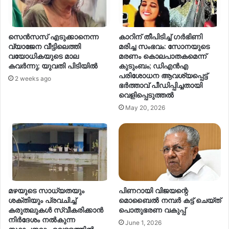
സെന്‍സസ് എടുക്കാനെന്ന
കാറിന് തീപിടിച്ച് ഗര്‍ഭിണി
വ്യാജേന വീട്ടിലെത്തി
മരിച്ച സംഭവം: സോനയുടെ
വയോധികയുടെ മാല
മരണം കൊലപാതകമെന്ന്
കവര്‍ന്നു; യുവതി പിടിയില്‍
കുടുംബം; ഡിഎൻഎ
പരിശോധന ആവശ്യപ്പെട്ട്
2 weeks ago
ഭർത്താവ് പീഡിപ്പിച്ചതായി
വെളിപ്പെടുത്തൽ
May 20, 2026
മഴയുടെ സാധ്യതയും
പിണറായി വിജയന്റെ
ശക്തിയും പ്രവചിച്ച്
മൊബൈൽ നമ്പർ കട്ട് ചെയ്ത്
കരുതലുകൾ സ്വീകരിക്കാൻ
പൊതുഭരണ വകുപ്പ്
നിർദേശം നൽകുന്ന
June 1, 2026