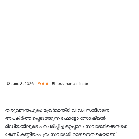
June 3, 2026
619
Less than a minute
തിരുവനന്തപുരം: മുഖ്യമന്ത്രി വി.ഡി സതീശനെ
അപകീർത്തിപ്പെടുത്തുന്ന ഫോട്ടോ സോഷ്യൽ
മീഡിയയിലൂടെ പ്രചരിപ്പിച്ച ഒറ്റപ്പാലം സ്വദേശിക്കെതിരെ
കേസ്. കണ്ണിയംപുറം സ്വദേശി രാജനെതിരെയാണ്