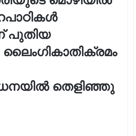
ഹപാഠികൾ
്ന് പുതിയ
ൽ; ലൈംഗികാതിക്രമം
നയിൽ തെളിഞ്ഞു