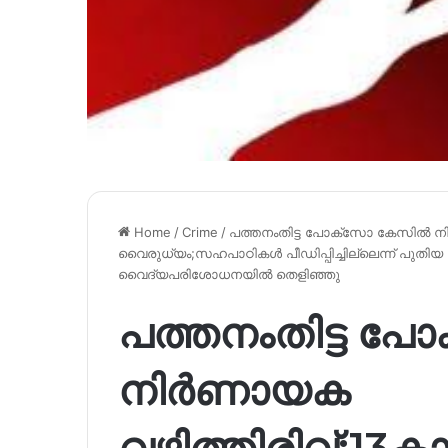
Home
/
Crime
/
പത്തനംതിട്ട പോക്സോ കേസിൽ നി
വൈരുധ്യം;സഹപാഠികൾ പീഡിപ്പിച്ചില്ലെന്ന് പുതിയ വെ
വൈദ്യപരിശോധനയിൽ തെളിഞ്ഞു
പത്തനംതിട്ട 
നിർണായക
വഴിത്തിരിവ്;13