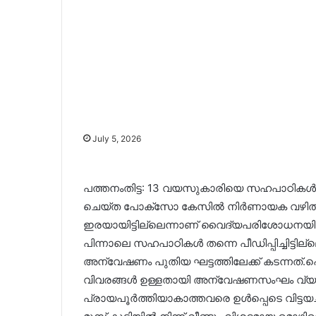
July 5, 2026
പത്തനംതിട്ട: 13 വയസുകാരിയെ സഹപാഠികൾ ലൈ
ചെയ്ത പോക്സോ കേസിൽ നിർണായക വഴിത്തിര
ഇരയായിട്ടില്ലെന്നാണ് വൈദ്യപരിശോധനയിൽ 
പിന്നാലെ സഹപാഠികൾ തന്നെ പീഡിപ്പിച്ചിട്ടില
അന്വേഷണം പുതിയ ഘട്ടത്തിലേക്ക് കടന്നത്
വിവരങ്ങൾ ഉള്ളതായി അന്വേഷണസംഘം വ്യക്തമ
പ്രായപൂർത്തിയാകാത്തവരെ ഉൾപ്പെടെ വിട്ടയച