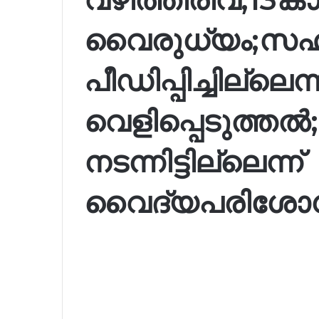
വൈരുധ്യം;സ
പീഡിപ്പിച്ചില്ലെന
വെളിപ്പെടുത്ത
നടന്നിട്ടില്ലെന്ന്
വൈദ്യപരിശോധ