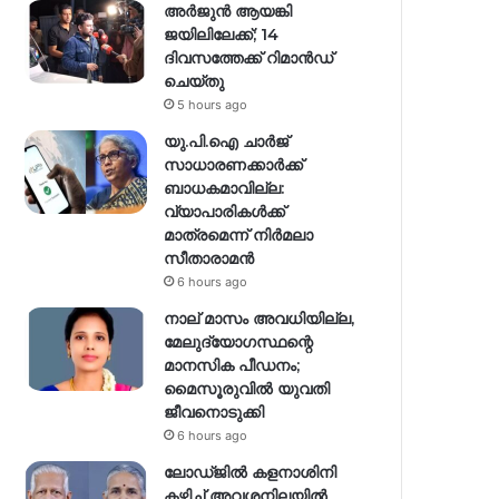
അർജുൻ ആയങ്കി
ജയിലിലേക്ക്; 14
ദിവസത്തേക്ക് റിമാൻഡ്
ചെയ്തു
5 hours ago
യു.പി.ഐ ചാർജ്
സാധാരണക്കാർക്ക്
ബാധകമാവില്ല:
വ്യാപാരികൾക്ക്
മാത്രമെന്ന് നിർമലാ
സീതാരാമൻ
6 hours ago
നാല് മാസം അവധിയില്ല,
മേലുദ്യോഗസ്ഥന്റെ
മാനസിക പീഡനം;
മൈസൂരുവിൽ യുവതി
ജീവനൊടുക്കി
6 hours ago
ലോഡ്ജിൽ കളനാശിനി
കഴിച്ച് അവശനിലയിൽ