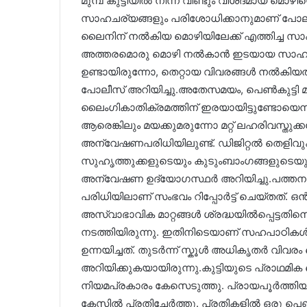
മുമ്പ് കുട്ടിയിൽ നിന്ന് വീണ്ടും വിശദമായ മ
സാഹചര്യങ്ങളും പരിശോധിക്കാനുമാണ് പോല
ലൈനിന് നൽകിയ മൊഴിയിലേക്ക് എത്തിച്ച സാഹ
അത്തരമൊരു മൊഴി നൽകാൻ ഇടയായ സാഹചര്
ഉണ്ടായിരുന്നോ, തെറ്റായ വിവരങ്ങൾ നൽകിയത
പോലീസ് അറിയിച്ചു.അതേസമയം, പെൺകുട്ടി മുമ
ലൈംഗികാതിക്രമത്തിന് ഇരയായിട്ടുണ്ടോയെന്നും 
ആരെങ്കിലും മയക്കുമരുന്നോ മറ്റ് ലഹരിവസ്ത
അന്വേഷണപരിധിയിലുണ്ട്. ഡിജിറ്റൽ തെളിവു
സുഹൃത്തുക്കളുടെയും കുടുംബാംഗങ്ങളുടെയു
അന്വേഷണ ഉദ്യോഗസ്ഥർ അറിയിച്ചു.പത്തനംതി
പരിധിയിലാണ് സംഭവം റിപ്പോർട്ട് ചെയ്തത്. ഒ
അസ്വാഭാവിക മാറ്റങ്ങൾ ശ്രദ്ധയിൽപ്പെട്ടത
നടത്തിയിരുന്നു. ഇതിനിടെയാണ് സഹപാഠികൾ
ഉന്നയിച്ചത്. തുടർന്ന് സ്കൂൾ അധികൃതർ 
അറിയിക്കുകയായിരുന്നു.കുട്ടിയുടെ പ്രാ
നിയമപ്രകാരം കേസെടുത്തു. പ്രായപൂർത്തിയ
കേസിൽ പ്രതിചേർത്തു. പ്രതികളിൽ ഒരു പെൺകുട