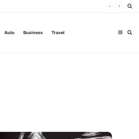
Se
Sideba
Se
Auto
Business
Travel