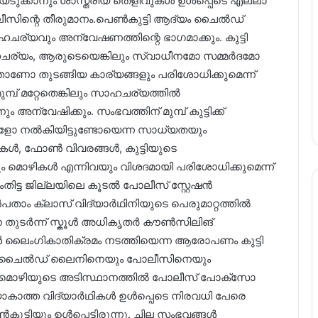
ൊഴിയെടുക്കാനും ശാസ്ത്രീയ തെളിവുകൾ ഉൾപ്പെടെ എല്ലാ
ീസിന്റെ തീരുമാനം.പെൺകുട്ടി ആദ്യം ചൈൽഡ്
ചര്യവും അന്വേഷണത്തിന്റെ ഭാഗമാക്കും. കുട്ടി
യം, ആരുടെയെങ്കിലും സ്വാധീനമോ സമ്മർദമോ
ാണോ തുടങ്ങിയ കാര്യങ്ങളും പരിശോധിക്കുമെന്ന്
്പ് മറ്റേതെങ്കിലും സാഹചര്യത്തിൽ
അന്വേഷിക്കും. സംഭവത്തിന് മുമ്പ് കുട്ടിക്ക്
ുക്കളോ നൽകിയിട്ടുണ്ടോയെന്ന സാധ്യതയും
കൾ, ഫോൺ വിവരങ്ങൾ, കുട്ടിയുടെ
ം മൊഴികൾ എന്നിവയും വിശദമായി പരിശോധിക്കുമെന്ന്
ട്ട ജില്ലയിലെ കൂടൽ പോലീസ് സ്റ്റേഷൻ
ൻപതാം ക്ലാസ് വിദ്യാർഥിനിയുടെ പെരുമാറ്റത്തിൽ
ിനെ തുടർന്ന് സ്കൂൾ അധികൃതർ കൗൺസിലിങ്
 ലൈംഗികാതിക്രമം നടത്തിയെന്ന ആരോപണം കുട്ടി
വിവരം ചൈൽഡ് ലൈനിനെയും പോലീസിനെയും
ഥമിക മൊഴിയുടെ അടിസ്ഥാനത്തിൽ പോലീസ് പോക്സോ
ാകാത്ത വിദ്യാർഥികൾ ഉൾപ്പെടെ നിരവധി പേരെ
്ടിയും ഉൾപ്പെട്ടിരുന്നു. ചില സംഭവങ്ങൾ