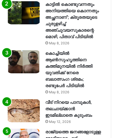
കാട്ടിൽ കൊണ്ടുവന്നതും
അനിയത്തിയെ കൊന്നതും
അച്ഛനാണ്’; ക്രൂരതയുടെ
ചുരുളഴിച്ച്
അഞ്ചുവയസുകാരന്റെ
മൊഴി, പിതാവ് പിടിയിൽ
May 8, 2026
കൊച്ചിയിൽ
ആൺസുഹൃത്തിനെ
കത്തിമുനയിൽ നിർത്തി
യുവതിക്ക് നേരെ
ബലാത്സംഗ​ ശ്രമം;
രണ്ടുപേർ പിടിയിൽ
May 8, 2026
വീട് നിറയെ പാമ്പുകൾ,
തലചായ്ക്കാൻ
ഇടമില്ലാതെ കുടുംബം
May 12, 2026
രാജ്യത്തെ ജനങ്ങളോടുള്ള