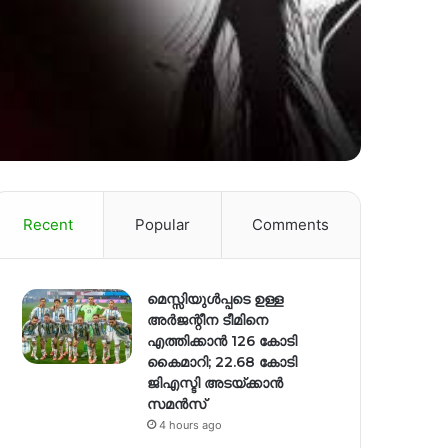
Recent
Popular
Comments
മെസ്സിയുൾപ്പടെ ഉള്ള
അർജന്റീന ടീമിനെ
എത്തിക്കാൻ 126 കോടി
കൈമാറി; 22.68 കോടി
ജിഎസ്ടി അടയ്ക്കാൻ
സമൻസ്
4 hours ago