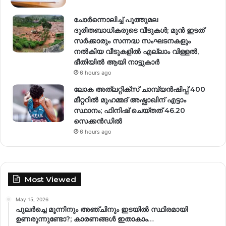
ചോർന്നൊലിച്ച് പുത്തുമല
ദുരിതബാധികരുടെ വീടുകൾ; മുൻ ഇടത്
സർക്കാരും സന്നദ്ധ സംഘടനകളും
നൽകിയ വീടുകളിൽ എല്ലാം വിള്ളൽ,
ഭീതിയിൽ ആയി നാട്ടുകാർ
6 hours ago
ലോക അത്‌ലറ്റിക്‌സ് ചാമ്പ്യൻഷിപ്പ് 400
മീറ്ററിൽ മുഹമ്മദ് അഷ്ഫാഖിന് എട്ടാം
സ്ഥാനം; ഫിനിഷ് ചെയ്തത് 46.20
സെക്കൻഡിൽ
6 hours ago
Most Viewed
May 15, 2026
പുലർച്ചെ മൂന്നിനും അഞ്ചിനും ഇടയിൽ സ്ഥിരമായി
ഉണരുന്നുണ്ടോ?; കാരണങ്ങള്‍ ഇതാകാം…