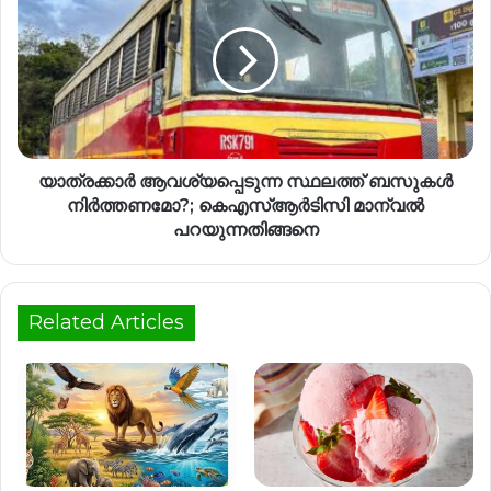
യാത്രക്കാർ ആവശ്യപ്പെടുന്ന സ്ഥലത്ത് ബസുകൾ
നിർത്തണമോ?; കെഎസ്ആര്‍ടിസി മാന്വൽ
പറയുന്നതിങ്ങനെ
Related Articles