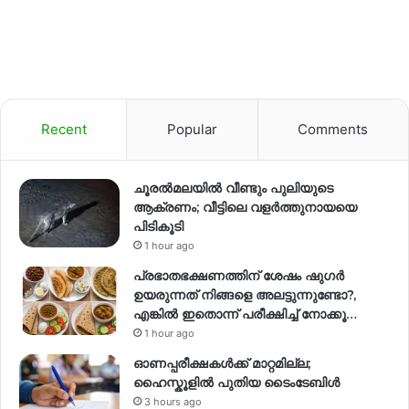
Recent
Popular
Comments
ചൂരൽമലയിൽ വീണ്ടും പുലിയുടെ
ആക്രണം; വീട്ടിലെ വളർത്തുനായയെ
പിടികൂടി
1 hour ago
പ്രഭാതഭക്ഷണത്തിന് ശേഷം ഷുഗർ
ഉയരുന്നത് നിങ്ങളെ അലട്ടുന്നുണ്ടോ?,
എങ്കിൽ ഇതൊന്ന് പരീക്ഷിച്ച് നോക്കൂ…
1 hour ago
ഓണപ്പരീക്ഷകൾക്ക് മാറ്റമില്ല;
ഹൈസ്കൂളിൽ പുതിയ ടൈംടേബിൾ
3 hours ago