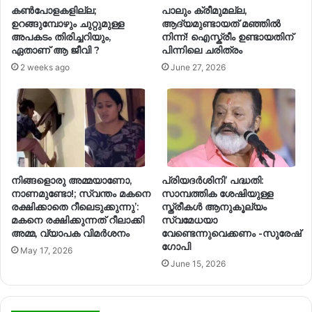
കൺപോളകളില്ല;
പാലും ക്രീമുമല്ല,
ഉറങ്ങുമ്പോഴും ചുറ്റുമുള്ള
ആദ്യമുണ്ടായത് മഞ്ഞിൽ
അപകടം തിരിച്ചറിയും,
നിന്ന്! ഐസ്ക്രീം ഉണ്ടായതിന്
ഏതാണ് ആ ജീവി ?
പിന്നിലെ ചരിത്രം
2 weeks ago
June 27, 2026
നിങ്ങളൊരു അമ്മയാണോ,
പ്രിയദർശിനി’ പദ്ധതി:
നാണമുണ്ടോ!; സ്വന്തം മകനെ
സാമ്പത്തിക ശേഷിയുള്ള
രക്ഷിക്കാതെ റീലെടുക്കുന്നു’:
സ്ത്രീകൾ ആനുകൂല്യം
മകനെ രക്ഷിക്കുന്നത് റീലാക്കി
സ്വമേധയാ
അമ്മ, വ്യാപക വിമര്‍ശനം
വേണ്ടെന്നുവെക്കണം -സുരേഷ്
ഗോപി
May 17, 2026
June 15, 2026