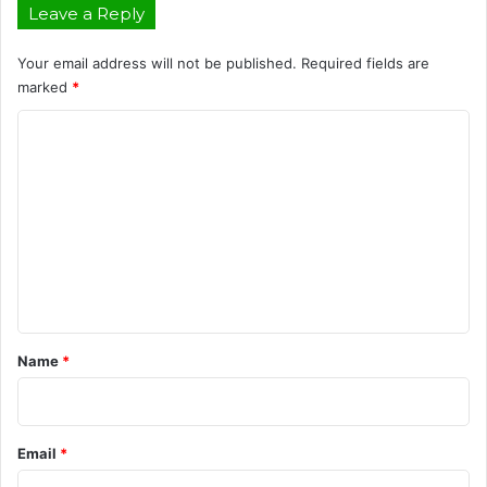
Leave a Reply
Your email address will not be published.
Required fields are
marked
*
C
o
m
m
e
n
t
*
Name
*
Email
*