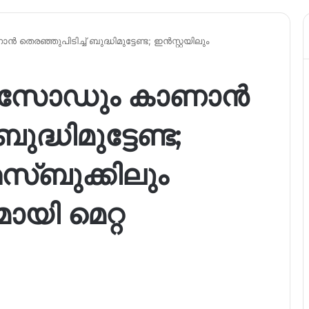
രഞ്ഞുപിടിച്ച് ബുദ്ധിമുട്ടേണ്ട; ഇൻസ്റ്റയിലും
പിസോഡും കാണാൻ
ുദ്ധിമുട്ടേണ്ട;
േസ്ബുക്കിലും
മായി മെറ്റ