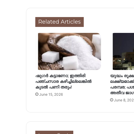
Related Articles
ഷുഗർ കട്ടാണോ; ഇത്തിരി
യുദ്ധം രൂക
പഞ്ചസാര കഴിച്ചില്ലെങ്കിൽ
ലക്ഷ്യമാക
കുടൽ പണി തരും!
പരമ്പര; പശ്
അതീവ ജാഗ
June 15, 2026
June 8, 202