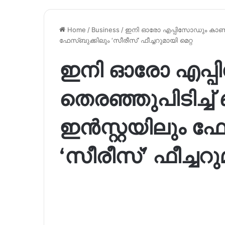
Home
/
Business
/
ഇനി ഓരോ എപ്പിസോഡും കാണാൻ തെ
ഫേസ്ബുക്കിലും ‘സീരീസ്’ ഫീച്ചറുമായി മെറ്റ
ഇനി ഓരോ എപ്
തെരഞ്ഞുപിടിച്ച് ബ
ഇൻസ്റ്റയിലും ഫ
‘സീരീസ്’ ഫീച്ചറു