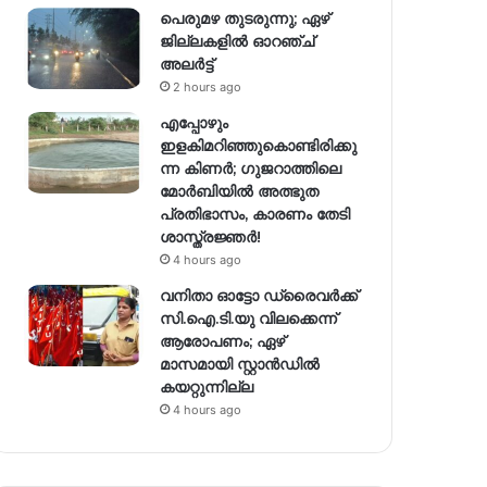
പെരുമഴ തുടരുന്നു; ഏഴ്
ജില്ലകളിൽ ഓറഞ്ച്
അലർട്ട്
2 hours ago
എപ്പോഴും
ഇളകിമറിഞ്ഞുകൊണ്ടിരിക്കു
ന്ന കിണര്‍; ഗുജറാത്തിലെ
മോർബിയിൽ അത്ഭുത
പ്രതിഭാസം, കാരണം തേടി
ശാസ്ത്രജ്ഞർ!
4 hours ago
വനിതാ ഓട്ടോ ഡ്രൈവർക്ക്
സി.ഐ.ടി.യു വിലക്കെന്ന്
ആരോപണം; ഏഴ്
മാസമായി സ്റ്റാൻഡിൽ
കയറ്റുന്നില്ല
4 hours ago