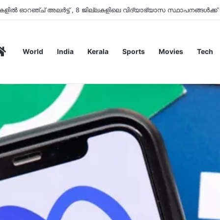
കളിൽ ഓറഞ്ച് അലർട്ട് , 8 ജില്ലകളിലെ വിദ്യാഭ്യാസ സ്ഥാപനങ്ങൾക്ക്
Home
World
India
Kerala
Sports
Movies
Tech