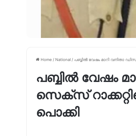
Home
/
National
/
പബ്ബില്‍ വേഷം മാറി വനിതാ ഡി
പബ്ബില്‍ വേഷം 
സെക്‌സ് റാക്ക
പൊക്കി