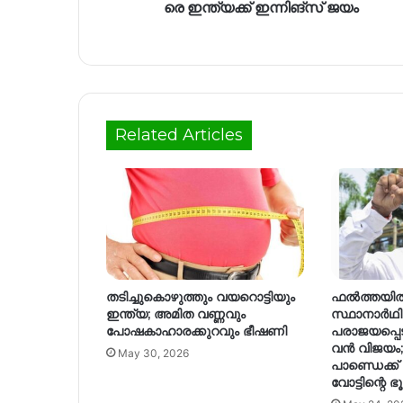
രെ ഇ​ന്ത്യ​ക്ക് ഇ​ന്നി​ങ്സ് ജ​യം
Related Articles
തടിച്ചുകൊഴുത്തും വയറൊട്ടിയും
ഫൽത്തയിൽ
ഇന്ത്യ; അമിത വണ്ണവും
സ്ഥാനാർഥ
പോഷകാഹാരക്കുറവും ഭീഷണി
പരാജയപ്പെടു
വൻ വിജയം;
May 30, 2026
പാണ്ഡെക്ക്
വോട്ടിന്റെ ഭ