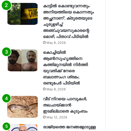
കാട്ടിൽ കൊണ്ടുവന്നതും
അനിയത്തിയെ കൊന്നതും
അച്ഛനാണ്’; ക്രൂരതയുടെ
ചുരുളഴിച്ച്
അഞ്ചുവയസുകാരന്റെ
മൊഴി, പിതാവ് പിടിയിൽ
May 8, 2026
കൊച്ചിയിൽ
ആൺസുഹൃത്തിനെ
കത്തിമുനയിൽ നിർത്തി
യുവതിക്ക് നേരെ
ബലാത്സംഗ​ ശ്രമം;
രണ്ടുപേർ പിടിയിൽ
May 8, 2026
വീട് നിറയെ പാമ്പുകൾ,
തലചായ്ക്കാൻ
ഇടമില്ലാതെ കുടുംബം
May 12, 2026
രാജ്യത്തെ ജനങ്ങളോടുള്ള