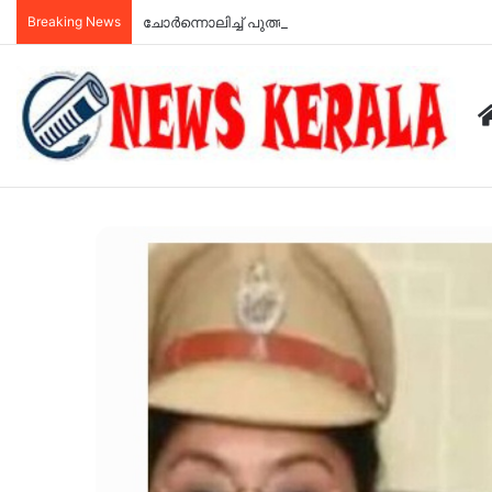
Breaking News
ചോർന്നൊലിച്ച് പുത്തുമല ദുരിതബാധികരുടെ വീട