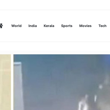
ുകൾ; മുൻ ഇടത് സർക്കാരും സന്നദ്ധ സംഘടനകളും നൽകിയ വീടുകളിൽ എല
Home
World
India
Kerala
Sports
Movies
Tech