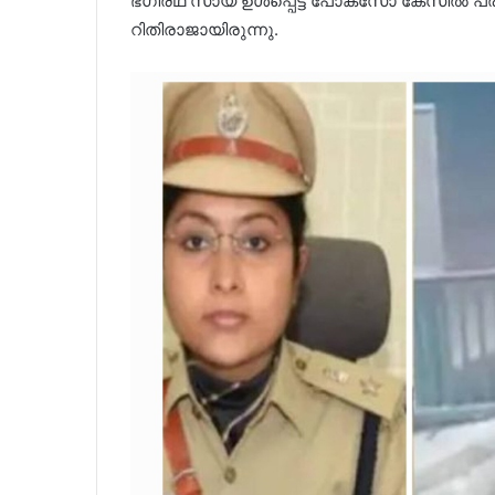
ഭഗീരഥ് സായ് ഉൾപ്പെട്ട പോക്‌സോ കേസിൽ
റിതിരാജായിരുന്നു.