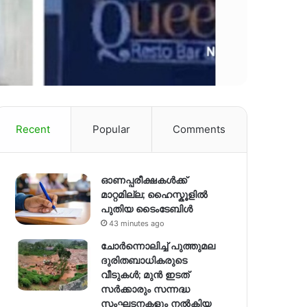
Recent
Popular
Comments
ഓണപ്പരീക്ഷകൾക്ക്
മാറ്റമില്ല; ഹൈസ്കൂളിൽ
പുതിയ ടൈംടേബിൾ
43 minutes ago
ചോർന്നൊലിച്ച് പുത്തുമല
ദുരിതബാധികരുടെ
വീടുകൾ; മുൻ ഇടത്
സർക്കാരും സന്നദ്ധ
സംഘടനകളും നൽകിയ