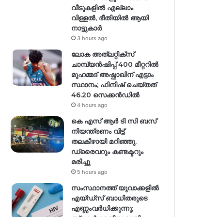
വീടുകളിൽ എല്ലാം
വിള്ളൽ, ഭീതിയിൽ ആയി
നാട്ടുകാർ
3 hours ago
ലോക അത്‌ലറ്റിക്‌സ്
ചാമ്പ്യൻഷിപ്പ് 400 മീറ്ററിൽ
മുഹമ്മദ് അഷ്ഫാഖിന് എട്ടാം
സ്ഥാനം; ഫിനിഷ് ചെയ്തത്
46.20 സെക്കൻഡിൽ
4 hours ago
കെ എസ് ആർ ടി സി ബസ്
നിയന്ത്രണം വിട്ട്
തലകീഴായി മറിഞ്ഞു.
ഡ്രൈവറും കണ്ടക്ടറും
മരിച്ചു
5 hours ago
സംസ്ഥാനത്ത് യുവാക്കളിൽ
എയ്ഡ്സ് ബാധിതരുടെ
എണ്ണംവർധിക്കുന്നു;