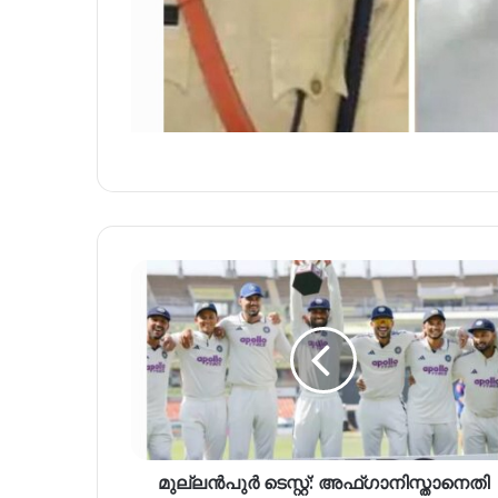
മു​ല്ല​ൻ​പു​ർ ടെ​സ്റ്റ്: അ​ഫ്ഗാ​നിസ്താനെ​തി​