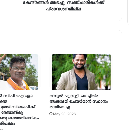
കേന്ദ്രങ്ങൾ അടച്ചു, സഞ്ചാരികൾക്ക്
പ്രവേശനമില്ല
 സി.പി.ഐ(എം)
റസൂൽ പൂക്കുട്ടി ചലച്ചിത്ര
ിയെ
അക്കാദമി ചെയർമാൻ സ്ഥാനം
ത്തി ബി.ജെ.പിക്ക്
രാജിവെച്ചു
 ദേബാങ്ഷു
May 23, 2026
 ഒരു ലക്ഷത്തിലധികം
ൂരിപക്ഷം