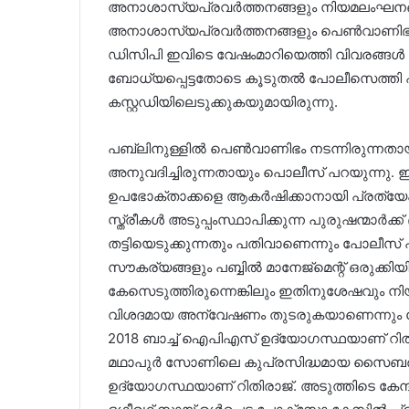
അനാശാസ്യപ്രവർത്തനങ്ങളും നിയമലംഘനങ്
അനാശാസ്യപ്രവർത്തനങ്ങളും പെൺവാണിഭവും 
ഡിസിപി ഇവിടെ വേഷംമാറിയെത്തി വിവരങ്ങൾ ശേഖ
ബോധ്യപ്പെട്ടതോടെ കൂടുതൽ പോലീസെത്തി
കസ്റ്റഡിയിലെടുക്കുകയുമായിരുന്നു. ‌
പബ്ലിനുള്ളില്‍ പെണ്‍വാണിഭം നടന്നിരുന്നത
അനുവദിച്ചിരുന്നതായും പൊലീസ് പറയുന്നു. ഇ
ഉപഭോക്താക്കളെ ആകർഷിക്കാനായി പ്രത്യേകം 
സ്ത്രീകൾ അടുപ്പംസ്ഥാപിക്കുന്ന പുരുഷന്മാർ
തട്ടിയെടുക്കുന്നതും പതിവാണെന്നും പോലീ
സൗകര്യങ്ങളും പബ്ബിൽ മാനേജ്‌മെന്റ് ഒരുക്ക
കേസെടുത്തിരുന്നെങ്കിലും ഇതിനുശേഷവും 
വിശദമായ അന്വേഷണം തുടരുകയാണെന്നും 
2018 ബാച്ച് ഐപിഎസ് ഉദ്യോഗസ്ഥയാണ് റിതിര
മഥാപുർ സോണിലെ കുപ്രസിദ്ധമായ സൈബർ കേ
ഉദ്യോഗസ്ഥയാണ് റിതിരാജ്. അടുത്തിടെ കേന്ദ്