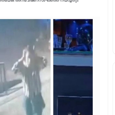
 പ്രത്യേക അന്വേഷണസംഘത്തെ നയിച്ചതും