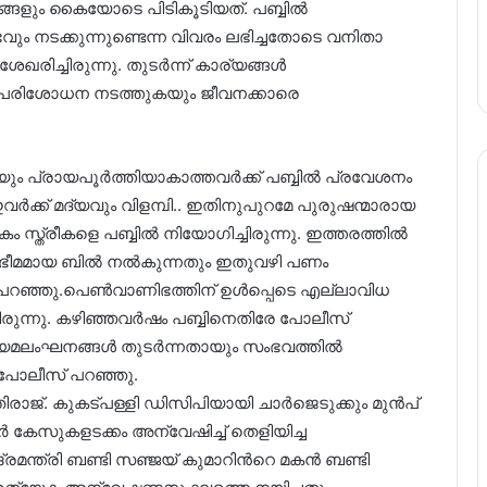
ങളും കൈയോടെ പിടികൂടിയത്. പബ്ബിൽ
നടക്കുന്നുണ്ടെന്ന വിവരം ലഭിച്ചതോടെ വനിതാ
രിച്ചിരുന്നു. തുടർന്ന് കാര്യങ്ങൾ
 പരിശോധന നടത്തുകയും ജീവനക്കാരെ
ായും പ്രായപൂർത്തിയാകാത്തവർക്ക് പബ്ബിൽ പ്രവേശനം
വർക്ക് മദ്യവും വിളമ്പി.. ഇതിനുപുറമേ പുരുഷന്മാരായ
സ്ത്രീകളെ പബ്ബിൽ നിയോഗിച്ചിരുന്നു. ഇത്തരത്തിൽ
ക്ക് ഭീമമായ ബിൽ നൽകുന്നതും ഇതുവഴി പണം
സ് പറഞ്ഞു.പെൺവാണിഭത്തിന് ഉൾപ്പെടെ എല്ലാവിധ
ിയിരുന്നു. കഴിഞ്ഞവർഷം പബ്ബിനെതിരേ പോലീസ്
നിയമലംഘനങ്ങൾ തുടർന്നതായും സംഭവത്തിൽ
പോലീസ് പറഞ്ഞു.
ാജ്. കുകട്പള്ളി ഡിസിപിയായി ചാർജെടുക്കും മുൻപ്
സുകളടക്കം അന്വേഷിച്ച് തെളിയിച്ച
രമന്ത്രി ബണ്ടി സഞ്ജയ് കുമാറിന്‍റെ മകൻ ബണ്ടി