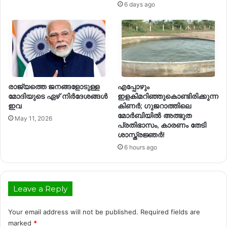
6 days ago
രാജ്യത്തെ ജനങ്ങളോടുള്ള
എപ്പോഴും
മോദിയുടെ ഏഴ് നിര്‍ദേശങ്ങള്‍
ഇളകിമറിഞ്ഞുകൊണ്ടിരിക്കുന്ന
ഇവ
കിണര്‍; ഗുജറാത്തിലെ
മോർബിയിൽ അത്ഭുത
May 11, 2026
പ്രതിഭാസം, കാരണം തേടി
ശാസ്ത്രജ്ഞർ!
6 hours ago
Leave a Reply
Your email address will not be published.
Required fields are
marked
*