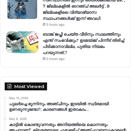
7 ജില്ലകളിൽ ഓറഞ്ച് അലർട്ട് , 8
ജില്ലകളിലെ വിദ്യാഭ്യാസ
സ്ഥാപനങ്ങൾക്ക് ഇന്ന് അവധി
3 hours ago
ബാങ്ക് ജപ്തി ചെയ്ത വീടിനും സ്ഥലത്തിനും
എന്ത് സംഭവിക്കും? ഉടമയ്ക്ക് പിന്നീട് തിരിച്ച്
പിടിക്കാനാവില്ല, പുതിയ നിയമം
പറയുന്നത്..?
3 hours ago
Most Viewed
May 15, 2026
പുലർച്ചെ മൂന്നിനും അഞ്ചിനും ഇടയിൽ സ്ഥിരമായി
ഉണരുന്നുണ്ടോ?; കാരണങ്ങള്‍ ഇതാകാം…
May 8, 2026
കാട്ടിൽ കൊണ്ടുവന്നതും അനിയത്തിയെ കൊന്നതും
അച്ഛനാണ്’; ക്രൂരതയുടെ ചുരുളഴിച്ച് അഞ്ചുവയസുകാരന്റെ