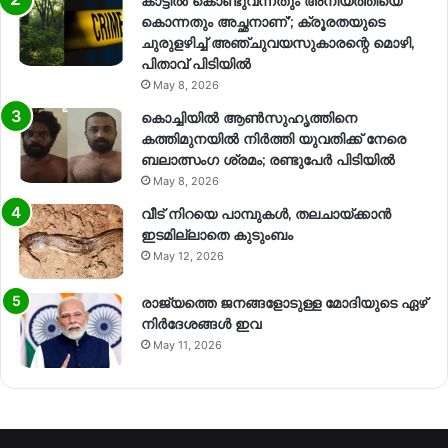
കാട്ടിൽ കൊണ്ടുവന്നതും അനിയത്തിയെ
കൊന്നതും അച്ഛനാണ്’; ക്രൂരതയുടെ
ചുരുളഴിച്ച് അഞ്ചുവയസുകാരന്റെ മൊഴി,
പിതാവ് പിടിയിൽ
May 8, 2026
കൊച്ചിയിൽ ആൺസുഹൃത്തിനെ
കത്തിമുനയിൽ നിർത്തി യുവതിക്ക് നേരെ
ബലാത്സംഗ​ ശ്രമം; രണ്ടുപേർ പിടിയിൽ
May 8, 2026
വീട് നിറയെ പാമ്പുകൾ, തലചായ്ക്കാൻ
ഇടമില്ലാതെ കുടുംബം
May 12, 2026
രാജ്യത്തെ ജനങ്ങളോടുള്ള മോദിയുടെ ഏഴ്
നിര്‍ദേശങ്ങള്‍ ഇവ
May 11, 2026