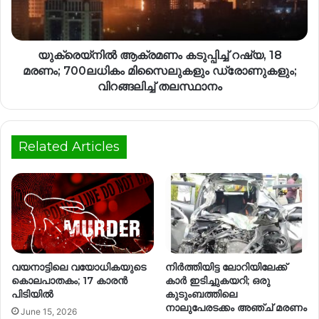
യുക്രെയ്നിൽ ആക്രമണം കടുപ്പിച്ച് റഷ്യ, 18
മരണം; 700ലധികം മിസൈലുകളും ഡ്രോണുകളും;
വിറങ്ങലിച്ച് തലസ്ഥാനം
Related Articles
വയനാട്ടിലെ വയോധികയുടെ
നിർത്തിയിട്ട ലോറിയിലേക്ക്
കൊലപാതകം; 17 കാരൻ
കാർ ഇടിച്ചുകയറി; ഒരു
പിടിയിൽ
കുടുംബത്തിലെ
നാലുപേരടക്കം അഞ്ച് മരണം
June 15, 2026