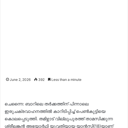
June 2, 2026
392
Less than a minute
ചെന്നൈ: ബാറിലെ തർക്കത്തിന് പിന്നാലെ
ഇരുചക്രവാഹനത്തിൽ കാറിടിപ്പിച്ച് പെൺകുട്ടിയെ
കൊലപ്പെടുത്തി. തമിഴ്നാട് വില്ലുപുരത്ത് താമസിക്കുന്ന
ശ്രീലങ്കൻ അഭയാർഥി യുവതിയായ യാൻസി(18)യാണ്