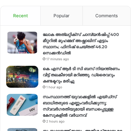
Recent
Popular
Comments
ലോക അത്‌ലറ്റിക്‌സ് ചാമ്പ്യൻഷിപ്പ് 400
മീറ്ററിൽ മുഹമ്മദ് അഷ്ഫാഖിന് എട്ടാം
സ്ഥാനം; ഫിനിഷ് ചെയ്തത് 46.20
സെക്കൻഡിൽ
17 minutes ago
കെ എസ് ആർ ടി സി ബസ് നിയന്ത്രണം
വിട്ട് തലകീഴായി മറിഞ്ഞു. ഡ്രൈവറും
കണ്ടക്ടറും മരിച്ചു
1 hour ago
സംസ്ഥാനത്ത് യുവാക്കളിൽ എയ്ഡ്സ്
ബാധിതരുടെ എണ്ണംവർധിക്കുന്നു;
സ്വവർഗരതിയുമായി ബന്ധപ്പെട്ടുള്ള
കേസുകളിൽ വര്‍ധനവ്
2 hours ago
സംസ്ഥാനത്ത് ഇന്നും അതിശക്തമായ മഴ, ,