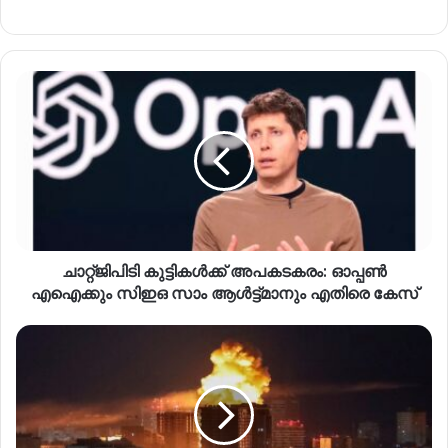
ചാറ്റ്ജിപിടി കുട്ടികൾക്ക് അപകടകരം: ഓപ്പൺ
എഐക്കും സിഇഒ സാം ആൾട്ട്മാനും എതിരെ കേസ്