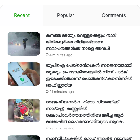
Recent
Popular
Comments
കനത്ത മഴയും വെള്ളക്കെട്ടും; നാല്
ജില്ലകളിലെ വിദ്യാഭ്യാസ
സ്ഥാപനങ്ങള്‍ക്ക് നാളെ അവധി
4 minutes ago
യുപിഐ പേയ്മെന്‍റുകൾ സൗജന്യമായി
തുടരും; ഉപഭോക്താക്കളിൽ നിന്ന് ചാർജ്
ഈടാക്കില്ലെന്ന് പെയ്മെന്‍റ് കൗൺസിൽ
ഓഫ് ഇന്ത്യ
21 minutes ago
രാജേഷ് യഥാര്‍ഥ ഹീറോ, ധീരതയ്ക്ക്
സല്യൂട്ട്’; കണ്ണൂരിൽ
രക്ഷാപ്രവര്‍ത്തനത്തിനിടെ മരിച്ച ആര്‍.
രാജേഷിന് ഹൈക്കോടതിയുടെ ആദരം
29 minutes ago
നാല് ജില്ലകളിൽ റെഡ് അലർട്ട്; വയനാട്