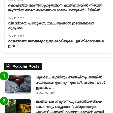
May 8, 2026
കൊച്ചിയിൽ ആൺസുഹൃത്തിനെ കത്തിമുനയിൽ നിർത്തി
യുവതിക്ക് നേരെ ബലാത്സംഗ​ ശ്രമം; രണ്ടുപേർ പിടിയിൽ
May 12, 2026
വീട് നിറയെ പാമ്പുകൾ, തലചായ്ക്കാൻ ഇടമില്ലാതെ
കുടുംബം
May 11, 2026
രാജ്യത്തെ ജനങ്ങളോടുള്ള മോദിയുടെ ഏഴ് നിര്‍ദേശങ്ങള്‍
ഇവ
Popular Posts
പുലർച്ചെ മൂന്നിനും അഞ്ചിനും ഇടയിൽ
സ്ഥിരമായി ഉണരുന്നുണ്ടോ?; കാരണങ്ങള്‍
ഇതാകാം…
May 15, 2026
കാട്ടിൽ കൊണ്ടുവന്നതും അനിയത്തിയെ
കൊന്നതും അച്ഛനാണ്’; ക്രൂരതയുടെ
ചുരുളഴിച്ച് അഞ്ചുവയസുകാരന്റെ മൊഴി,