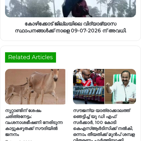
കോഴിക്കോട് ജില്ലയിലെ വിദ്യാഭ്യാസ
സ്ഥാപനങ്ങൾക്ക് നാളെ 09-07-2026 ന് അവധി.
Related Articles
നൂറ്റാണ്ടിന് ശേഷം
സൗജന്യ യാത്രാക്കാലത്ത്
ചരിത്രനേട്ടം:
ഞെട്ടിച്ച് യു ഡി എഫ്
വംശനാശഭീഷണി നേരിടുന്ന
സർക്കാർ, 100 കോടി
കാട്ടുകഴുതക്ക് സൗദിയിൽ
കെഎസ്ആർടിസിക്ക് നൽകി,
ജനനം
ഒന്നാം തീയതിക്ക് മുൻപ് ശമ്പള
വിതരണം പൂർത്തിയാക്കി