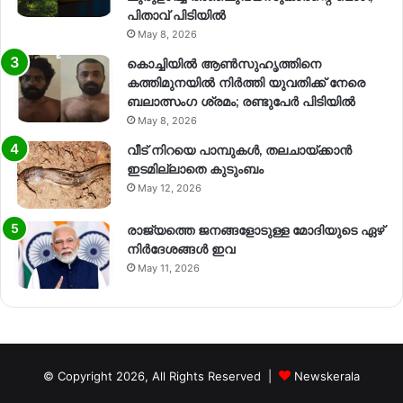
പിതാവ് പിടിയിൽ
May 8, 2026
കൊച്ചിയിൽ ആൺസുഹൃത്തിനെ
കത്തിമുനയിൽ നിർത്തി യുവതിക്ക് നേരെ
ബലാത്സംഗ​ ശ്രമം; രണ്ടുപേർ പിടിയിൽ
May 8, 2026
വീട് നിറയെ പാമ്പുകൾ, തലചായ്ക്കാൻ
ഇടമില്ലാതെ കുടുംബം
May 12, 2026
രാജ്യത്തെ ജനങ്ങളോടുള്ള മോദിയുടെ ഏഴ്
നിര്‍ദേശങ്ങള്‍ ഇവ
May 11, 2026
© Copyright 2026, All Rights Reserved |
Newskerala