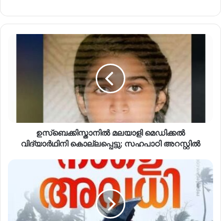
ഉസ്‌ബെക്കിസ്താനില്‍ മലയാളി മെഡിക്കല്‍
വിദ്യാര്‍ഥിനി കൊല്ലപ്പെട്ടു; സഹപാഠി അറസ്റ്റില്‍