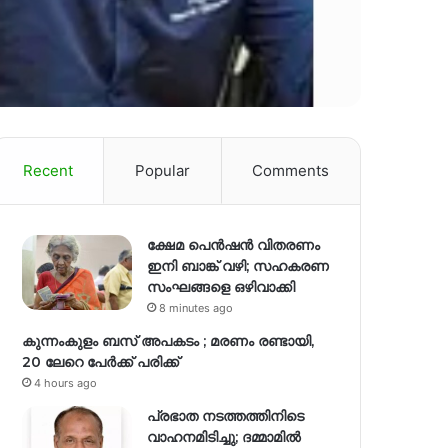
Recent
Popular
Comments
ക്ഷേമ പെൻഷൻ വിതരണം
ഇനി ബാങ്ക് വഴി; സഹകരണ
സംഘങ്ങളെ ഒഴിവാക്കി
8 minutes ago
കുന്നംകുളം ബസ് അപകടം ; മരണം രണ്ടായി,
20 ലേറെ പേർക്ക് പരിക്ക്
4 hours ago
പ്രഭാത നടത്തത്തിനിടെ
വാഹനമിടിച്ചു; ദമ്മാമിൽ