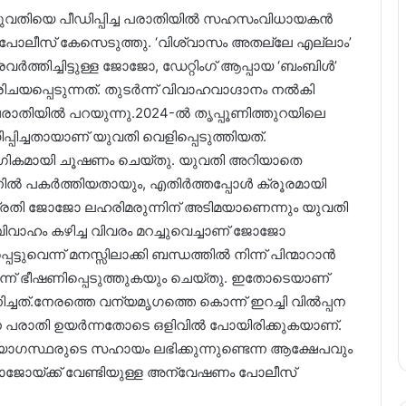
ുവതിയെ പീഡിപ്പിച്ച പരാതിയിൽ സഹസംവിധായകൻ
ോലീസ് കേസെടുത്തു. ‘വിശ്വാസം അതല്ലേ എല്ലാം’
വർത്തിച്ചിട്ടുള്ള ജോജോ, ഡേറ്റിംഗ് ആപ്പായ ‘ബംബിൾ’
രിചയപ്പെടുന്നത്. തുടർന്ന് വിവാഹവാഗ്ദാനം നൽകി
 പരാതിയിൽ പറയുന്നു.2024-ൽ തൃപ്പൂണിത്തുറയിലെ
ഡിപ്പിച്ചതായാണ് യുവതി വെളിപ്പെടുത്തിയത്.
 ലൈംഗികമായി ചൂഷണം ചെയ്തു. യുവതി അറിയാതെ
പകർത്തിയതായും, എതിർത്തപ്പോൾ ക്രൂരമായി
. പ്രതി ജോജോ ലഹരിമരുന്നിന് അടിമയാണെന്നും യുവതി
് വിവാഹം കഴിച്ച വിവരം മറച്ചുവെച്ചാണ് ജോജോ
്ടുവെന്ന് മനസ്സിലാക്കി ബന്ധത്തിൽ നിന്ന് പിന്മാറാൻ
കുമെന്ന് ഭീഷണിപ്പെടുത്തുകയും ചെയ്തു. ഇതോടെയാണ്
ത്.നേരത്തെ വന്യമൃഗത്തെ കൊന്ന് ഇറച്ചി വിൽപ്പന
പരാതി ഉയർന്നതോടെ ഒളിവിൽ പോയിരിക്കുകയാണ്.
യോഗസ്ഥരുടെ സഹായം ലഭിക്കുന്നുണ്ടെന്ന ആക്ഷേപവും
ോജോയ്‌ക്ക് വേണ്ടിയുള്ള അന്വേഷണം പോലീസ്