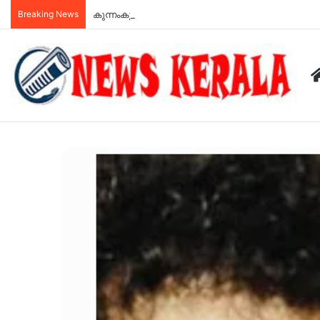
Breaking News
കുന്നംകുളം ബസ് അപകടം ; മരണം രണ്ടായി, 20 ലേറെ 