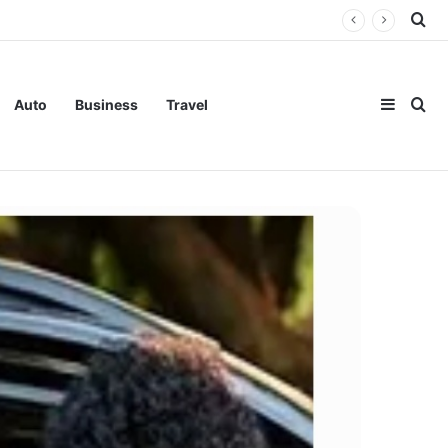
Se
Sideba
Se
Auto
Business
Travel