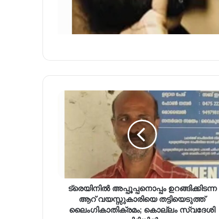
ട്രെയിനിൽ അപ്പൂപ്പനൊപ്പം ഉറങ്ങിക്കിടന്ന
ആറ് വയസ്സുകാരിയെ തട്ടിയെടുത്ത്
ലൈംഗികാതിക്രമം; കൊല്ലം സ്വദേശി