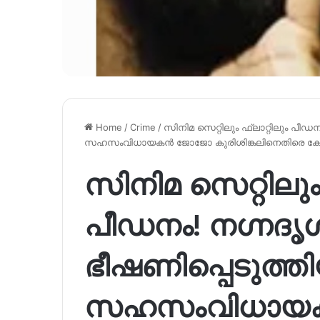
Home
/
Crime
/
സിനിമ സെറ്റിലും ഫ്ലാറ്റിലും പീ
സഹസംവിധായകൻ ജോജോ കുരിശിങ്കലിനെതിരെ ക
സിനിമ സെറ്റിലും 
പീഡനം! നഗ്നദൃ
ഭീഷണിപ്പെടുത്ത
സഹസംവിധായ