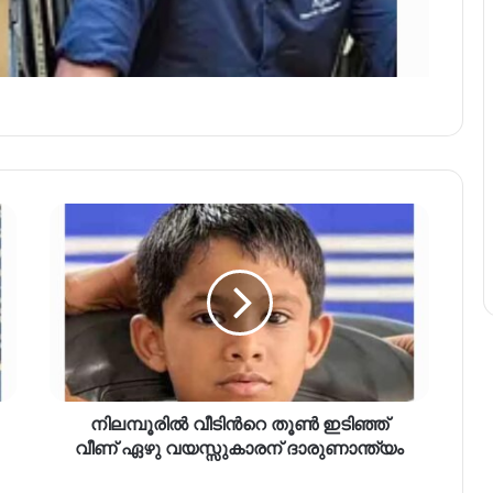
നിലമ്പൂരിൽ വീടിന്‍റെ തൂൺ ഇടിഞ്ഞ്
വീണ് ഏഴു വയസ്സുകാരന് ദാരുണാന്ത‍്യം