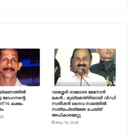
ക്രമണത്തിൽ
വടശ്ശേരി ദാമോദര മേനോൻ
്ട മോഹനന്റെ
മകൻ..; മുഖ്യമന്ത്രിയായി വി.ഡി
ന് 14 ലക്ഷം
സതീശൻ ദൈവ നാമത്തിൽ
രം
സത്യപ്രതിജ്ഞ ചെയ്ത്
അധികാരമേറ്റു
26
May 18, 2026