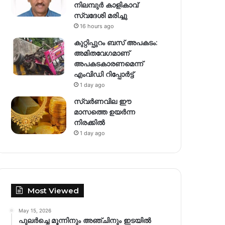
നിലമ്പുർ കാളികാവ്
സ്വദേശി മരിച്ചു
16 hours ago
കുറ്റിപ്പുറം ബസ് അപകടം:
അമിതവേഗമാണ്
അപകടകാരണമെന്ന്
എംവിഡി റിപ്പോർട്ട്
1 day ago
സ്വര്‍ണവില ഈ
മാസത്തെ ഉയര്‍ന്ന
നിരക്കില്‍
1 day ago
Most Viewed
May 15, 2026
പുലർച്ചെ മൂന്നിനും അഞ്ചിനും ഇടയിൽ