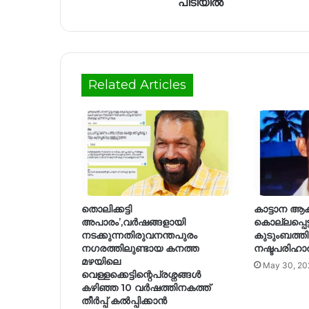
പിടിയിൽ
Related Articles
തൊലിക്കട്ടി
കാട്ടാന ആ
അപാരം’,വർഷങ്ങളായി
കൊല്ലപ്പെട
നടക്കുന്നതിരുവനന്തപുരം
കുടുംബത്തി
നഗരത്തിലുണ്ടായ കനത്ത
നഷ്ടപരിഹാ
മഴയിലെ
May 30, 20
വെള്ളക്കെട്ടിന്റെപ്രശ്നങ്ങൾ
കഴിഞ്ഞ 10 വർഷത്തിനകത്ത്
തീർപ്പ് കൽപ്പിക്കാൻ