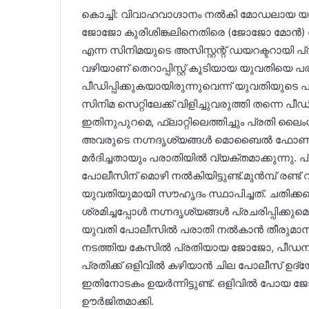
കൊച്ചി: വിവാഹവാഗ്ദാനം നൽകി മോഡലായ യ
ജോജോ കുരിശിങ്കലിനെതിരെ (ജോജോ മോൻ) പ
എന്ന സിനിമയുടെ അസിസ്റ്റന്റ് ഡയറക്ടറായി പ്ര
വഴിയാണ് തെറാപ്പിസ്റ്റ് കൂടിയായ യുവതിയെ പ
പീഡിപ്പിക്കുകയായിരുന്നുവെന്ന് യുവതിയുടെ
സിനിമ സെറ്റിലേക്ക് വിളിച്ചുവരുത്തി തന്നെ പീ
ഇതിനുപുറമെ, ഫ്ലാറ്റിലെത്തിച്ചും പ്രതി
അവരുടെ നഗ്നദൃശ്യങ്ങൾ മൊബൈൽ ഫോണിൽ 
മർദിച്ചതായും പരാതിയിൽ വ്യക്തമാക്കുന്നു
പോലീസിന് മൊഴി നൽകിയിട്ടുണ്ട്.​മുൻമ്പ് രണ്ട
യുവതിയുമായി സൗഹൃദം സ്ഥാപിച്ചത്. ചതിക്കപ്പെട
ശ്രമിച്ചപ്പോൾ നഗ്നദൃശ്യങ്ങൾ പ്രചരിപ്പിക്
യുവതി പോലീസിൽ പരാതി നൽകാൻ തീരുമാനിച്ച
നടത്തിയ കേസിൽ പ്രതിയായ ജോജോ, പീഡന 
പ്രതിക്ക് ഒളിവിൽ കഴിയാൻ ചില പോലീസ് ഉദ്
ഇതിനോടകം ഉയർന്നിട്ടുണ്ട്. ഒളിവിൽ പോയ ജ
ഊർജിതമാക്കി.