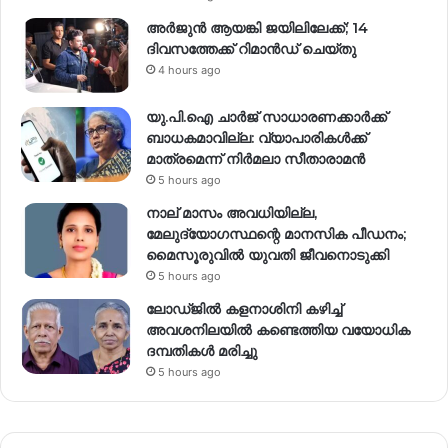
അർജുൻ ആയങ്കി ജയിലിലേക്ക്; 14
ദിവസത്തേക്ക് റിമാൻഡ് ചെയ്തു
4 hours ago
യു.പി.ഐ ചാർജ് സാധാരണക്കാർക്ക്
ബാധകമാവില്ല: വ്യാപാരികൾക്ക്
മാത്രമെന്ന് നിർമലാ സീതാരാമൻ
5 hours ago
നാല് മാസം അവധിയില്ല,
മേലുദ്യോഗസ്ഥന്റെ മാനസിക പീഡനം;
മൈസൂരുവിൽ യുവതി ജീവനൊടുക്കി
5 hours ago
ലോഡ്ജിൽ കളനാശിനി കഴിച്ച്
അവശനിലയിൽ കണ്ടെത്തിയ വയോധിക
ദമ്പതികൾ മരിച്ചു
5 hours ago