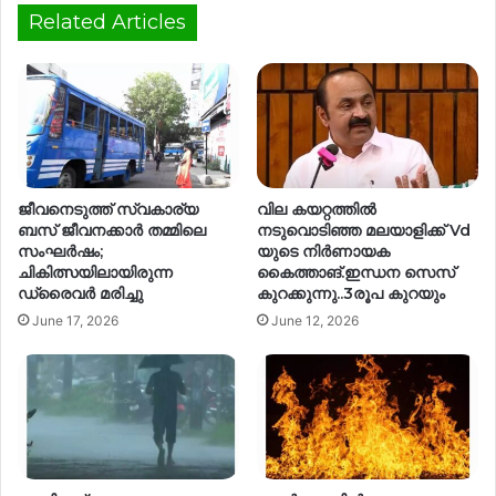
Related Articles
ജീവനെടുത്ത് സ്വകാര്യ
വില കയറ്റത്തിൽ
ബസ് ജീവനക്കാർ തമ്മിലെ
നടുവൊടിഞ്ഞ മലയാളിക്ക് Vd
സംഘർഷം;
യുടെ നിർണായക
ചികിത്സയിലായിരുന്ന
കൈത്താങ്.ഇന്ധന സെസ്
ഡ്രൈവർ മരിച്ചു
കുറക്കുന്നു..3രൂപ കുറയും
June 17, 2026
June 12, 2026