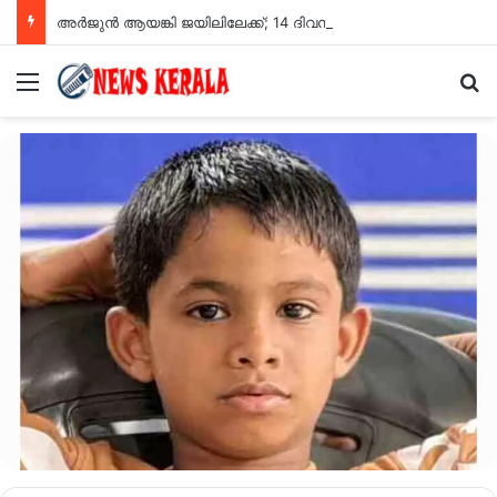
അർജുൻ ആയങ്കി ജയിലിലേക്ക്; 14 ദിവസത്തേക്ക് റിമാൻഡ് ചെയ്തു
Menu
Se