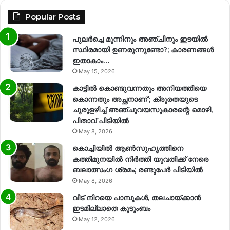
Popular Posts
പുലർച്ചെ മൂന്നിനും അഞ്ചിനും ഇടയിൽ
സ്ഥിരമായി ഉണരുന്നുണ്ടോ?; കാരണങ്ങള്‍
ഇതാകാം…
May 15, 2026
കാട്ടിൽ കൊണ്ടുവന്നതും അനിയത്തിയെ
കൊന്നതും അച്ഛനാണ്’; ക്രൂരതയുടെ
ചുരുളഴിച്ച് അഞ്ചുവയസുകാരന്റെ മൊഴി,
പിതാവ് പിടിയിൽ
May 8, 2026
കൊച്ചിയിൽ ആൺസുഹൃത്തിനെ
കത്തിമുനയിൽ നിർത്തി യുവതിക്ക് നേരെ
ബലാത്സംഗ​ ശ്രമം; രണ്ടുപേർ പിടിയിൽ
May 8, 2026
വീട് നിറയെ പാമ്പുകൾ, തലചായ്ക്കാൻ
ഇടമില്ലാതെ കുടുംബം
May 12, 2026