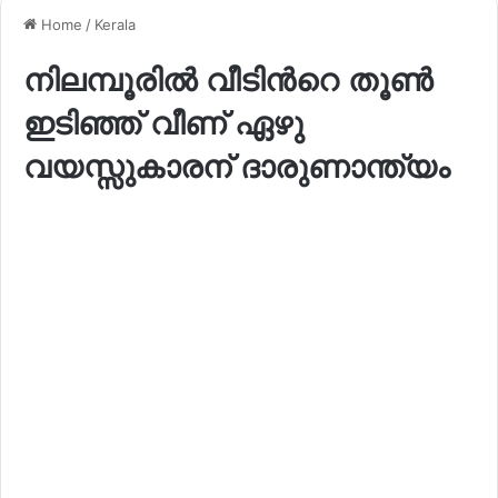
Home
/
Kerala
നിലമ്പൂരിൽ വീടിന്‍റെ തൂൺ
ഇടിഞ്ഞ് വീണ് ഏഴു
വയസ്സുകാരന് ദാരുണാന്ത‍്യം