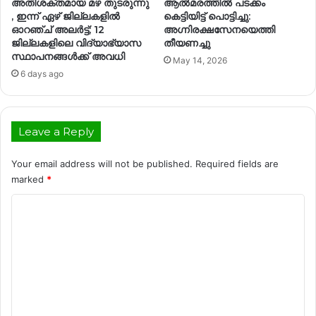
അതിശക്തമായ മഴ തുടരുന്നു
ആൽമരത്തിൽ പടക്കം
, ഇന്ന് ഏഴ് ജില്ലകളില്‍
കെട്ടിയിട്ട് പൊട്ടിച്ചു:
ഓറഞ്ച് അലര്‍ട്ട്; 12
അഗ്നിരക്ഷസേനയെത്തി
ജില്ലകളിലെ വിദ്യാഭ്യാസ
തീയണച്ചു
സ്ഥാപനങ്ങൾക്ക് അവധി
May 14, 2026
6 days ago
Leave a Reply
Your email address will not be published.
Required fields are
marked
*
C
o
m
m
e
n