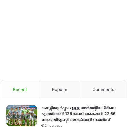
Recent
Popular
Comments
മെസ്സിയുൾപ്പടെ ഉള്ള അർജന്റീന ടീമിനെ
എത്തിക്കാൻ 126 കോടി കൈമാറി; 22.68
കോടി ജിഎസ്ടി അടയ്ക്കാൻ സമൻസ്
3 hours ago