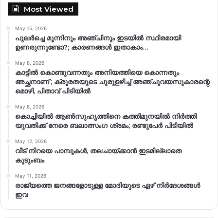
Most Viewed
May 15, 2026
പുലർച്ചെ മൂന്നിനും അഞ്ചിനും ഇടയിൽ സ്ഥിരമായി
ഉണരുന്നുണ്ടോ?; കാരണങ്ങള്‍ ഇതാകാം…
May 8, 2026
കാട്ടിൽ കൊണ്ടുവന്നതും അനിയത്തിയെ കൊന്നതും
അച്ഛനാണ്’; ക്രൂരതയുടെ ചുരുളഴിച്ച് അഞ്ചുവയസുകാരന്റെ
മൊഴി, പിതാവ് പിടിയിൽ
May 8, 2026
കൊച്ചിയിൽ ആൺസുഹൃത്തിനെ കത്തിമുനയിൽ നിർത്തി
യുവതിക്ക് നേരെ ബലാത്സംഗ​ ശ്രമം; രണ്ടുപേർ പിടിയിൽ
May 12, 2026
വീട് നിറയെ പാമ്പുകൾ, തലചായ്ക്കാൻ ഇടമില്ലാതെ
കുടുംബം
May 11, 2026
രാജ്യത്തെ ജനങ്ങളോടുള്ള മോദിയുടെ ഏഴ് നിര്‍ദേശങ്ങള്‍
ഇവ